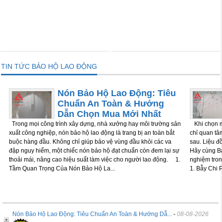
THÊM VÀO GIỎ
THÊM VÀO GIỎ
TIN TỨC BẢO HỘ LAO ĐỘNG
Nón Bảo Hộ Lao Động: Tiêu
Chuẩn An Toàn & Hướng
Dẫn Chọn Mua Mới Nhất
Trong mọi công trình xây dựng, nhà xưởng hay môi trường sản
Khi chọn m
xuất công nghiệp, nón bảo hộ lao động là trang bị an toàn bắt
chỉ quan tâm
buộc hàng đầu. Không chỉ giúp bảo vệ vùng đầu khỏi các va
sau. Liệu đ
đập nguy hiểm, một chiếc nón bảo hộ đạt chuẩn còn đem lại sự
Hãy cùng Bả
thoải mái, nâng cao hiệu suất làm việc cho người lao động. 1.
nghiệm tron
Tầm Quan Trọng Của Nón Bảo Hộ La...
1. Bẫy Chi P
Nón Bảo Hộ Lao Động: Tiêu Chuẩn An Toàn & Hướng Dẫ...
-
08-08-2026