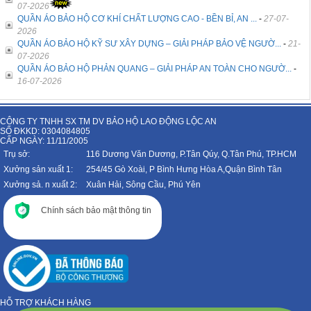
07-2026
QUẦN ÁO BẢO HỘ CƠ KHÍ CHẤT LƯỢNG CAO - BỀN BỈ, AN ...
-
27-07-
2026
QUẦN ÁO BẢO HỘ KỸ SƯ XÂY DỰNG – GIẢI PHÁP BẢO VỆ NGƯỜ...
-
21-
07-2026
QUẦN ÁO BẢO HỘ PHẢN QUANG – GIẢI PHÁP AN TOÀN CHO NGƯỜ...
-
16-07-2026
CÔNG TY TNHH SX TM DV BẢO HỘ LAO ĐỘNG LỘC AN
SỐ ĐKKD: 0304084805
CẤP NGÀY: 11/11/2005
Trụ sở:
116 Dương Văn Dương, P.Tân Qúy, Q.Tân Phú, TP.HCM
Xưởng sản xuất 1:
254/45 Gò Xoài, P Bình Hưng Hòa A,Quận Bình Tân
Xưởng sả. n xuất 2:
Xuân Hải, Sông Cầu, Phú Yên
Chính sách bảo mật thông tin
HỖ TRỢ KHÁCH HÀNG