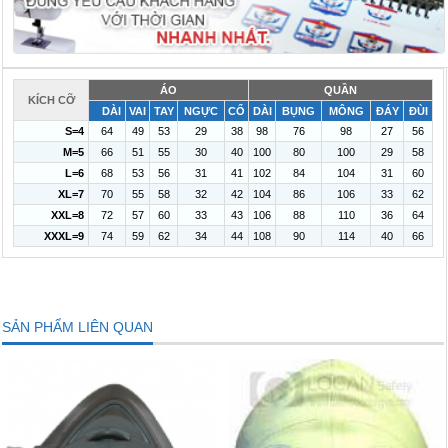
ÁO
QUẦN
KÍCH CỠ
DÀI
VAI
TAY
NGỰC
CỔ
DÀI
BỤNG
MÔNG
ĐÁY
ĐÙI
S=4
64
49
53
29
38
98
76
98
27
56
M=5
66
51
55
30
40
100
80
100
29
58
L=6
68
53
56
31
41
102
84
104
31
60
XL=7
70
55
58
32
42
104
86
106
33
62
XXL=8
72
57
60
33
43
106
88
110
36
64
XXXL=9
74
59
62
34
44
108
90
114
40
66
SẢN PHẨM LIÊN QUAN