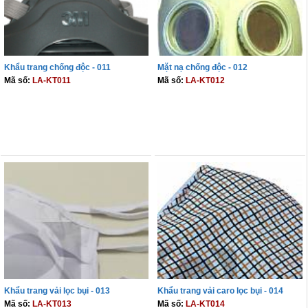
Khẩu trang chống độc - 011
Mặt nạ chống độc - 012
Mã số:
LA-KT011
Mã số:
LA-KT012
THÊM VÀO GIỎ
THÊM VÀO GIỎ
Khẩu trang vải lọc bụi - 013
Khẩu trang vải caro lọc bụi - 014
Mã số:
LA-KT013
Mã số:
LA-KT014