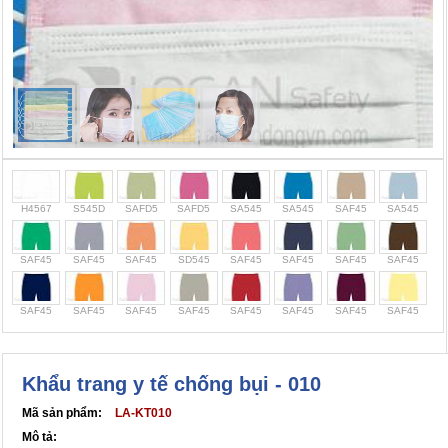
Cọc giao thông, rào chắn công trình
Bình chữa cháy, cứu hỏa
Chính sách bảo mật thông tin
H4567
S545D
SAFD5
SAFD5
SA545
SA545
SAF45
SA545
SAF45
SAF45
SAF45
SD545
SAF45
SAF45
SAF45
SAF45
SAF45
SAF45
SAF45
SAF45
SAF45
SAF45
SAF45
SAF45
Khẩu trang y tế chống bụi - 010
Mã sản phẩm:
LA-KT010
Mô tả: