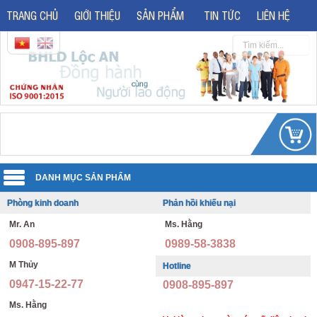
TRANG CHỦ
GIỚI THIỆU
SẢN PHẨM
TIN TỨC
LIÊN HỆ
Phòng kinh doanh
Phản hồi khiếu nại
Quần áo đồng phục
Mr. An
Ms. Hằng
Áo phản quang
Quần áo bảo hộ lao động
0908-895-897
0989-58-3838
Giày bảo hộ lao động
Đồng phục văn phòng
M Thủy
Hotline
0947-15-22-77
0908-895-897
Giày bảo hộ nhập khẩu
Đồng phục bảo vệ thông tư 08
Ms. Hằng