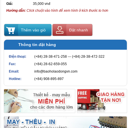
Giá:
35,000 vnđ
Hướng dẫn:
Click chuột vào hình để xem hình ở kích thước to hơn
Thêm vào giỏ
Đặt nhanh
Thông tin đặt hàng
Điện thoại:
(+84) 28-38-471-258 --- (+84) 28-38-472-322
Fax:
(+84) 28-62-659-055
Email:
info@baoholaodongvn.com
Hotline:
(+84) 908-895-897