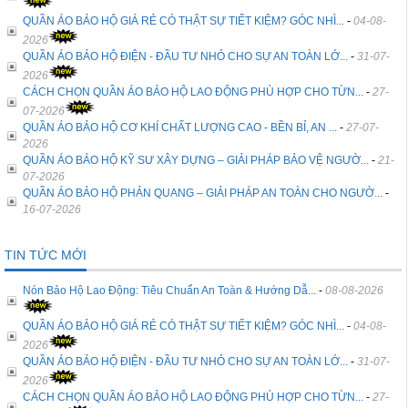
QUẦN ÁO BẢO HỘ GIÁ RẺ CÓ THẬT SỰ TIẾT KIỆM? GÓC NHÌ...
-
04-08-
2026
QUẦN ÁO BẢO HỘ ĐIỆN - ĐẦU TƯ NHỎ CHO SỰ AN TOÀN LỚ...
-
31-07-
2026
CÁCH CHỌN QUẦN ÁO BẢO HỘ LAO ĐỘNG PHÙ HỢP CHO TỪN...
-
27-
07-2026
QUẦN ÁO BẢO HỘ CƠ KHÍ CHẤT LƯỢNG CAO - BỀN BỈ, AN ...
-
27-07-
2026
QUẦN ÁO BẢO HỘ KỸ SƯ XÂY DỰNG – GIẢI PHÁP BẢO VỆ NGƯỜ...
-
21-
07-2026
QUẦN ÁO BẢO HỘ PHẢN QUANG – GIẢI PHÁP AN TOÀN CHO NGƯỜ...
-
16-07-2026
TIN TỨC MỚI
Nón Bảo Hộ Lao Động: Tiêu Chuẩn An Toàn & Hướng Dẫ...
-
08-08-2026
QUẦN ÁO BẢO HỘ GIÁ RẺ CÓ THẬT SỰ TIẾT KIỆM? GÓC NHÌ...
-
04-08-
2026
QUẦN ÁO BẢO HỘ ĐIỆN - ĐẦU TƯ NHỎ CHO SỰ AN TOÀN LỚ...
-
31-07-
2026
CÁCH CHỌN QUẦN ÁO BẢO HỘ LAO ĐỘNG PHÙ HỢP CHO TỪN...
-
27-