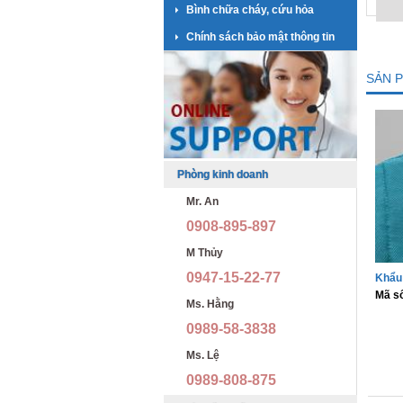
Bình chữa cháy, cứu hỏa
Chính sách bảo mật thông tin
SẢN 
Phòng kinh doanh
Mr. An
0908-895-897
M Thủy
0947-15-22-77
Khẩu 
Mã s
Ms. Hằng
0989-58-3838
Ms. Lệ
0989-808-875