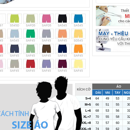
67
S545D
SAFD5
SAFD5
SA545
SA545
45
SA545
SAF45
SAF45
SAF45
SD545
45
SAF45
SAF45
SAF45
SAF45
SAF45
45
SAF45
SAF45
SAF45
SAF45
SAF45
ÁO
KÍCH CỠ
DÀI
VAI
TAY
NG
S=4
64
49
53
2
M=5
66
51
55
3
L=6
68
53
56
3
XL=7
70
55
58
3
XXL=8
72
57
60
3
XXXL=9
74
59
62
3