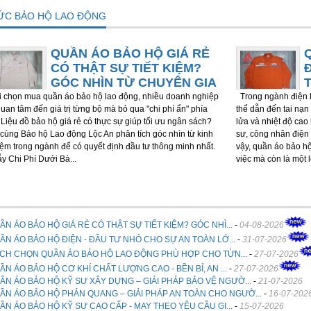
TỨC BẢO HỘ LAO ĐỘNG
QUẦN ÁO BẢO HỘ GIÁ RẺ
CÓ THẬT SỰ TIẾT KIỆM?
GÓC NHÌN TỪ CHUYÊN GIA
chọn mua quần áo bảo hộ lao động, nhiều doanh nghiệp
Trong ngành điện l
quan tâm đến giá trị từng bộ mà bỏ qua "chi phí ẩn" phía
thể dẫn đến tai nạn 
 Liệu đồ bảo hộ giá rẻ có thực sự giúp tối ưu ngân sách?
lửa và nhiệt độ cao
cùng Bảo hộ Lao động Lộc An phân tích góc nhìn từ kinh
sư, công nhân điện 
ệm trong ngành để có quyết định đầu tư thông minh nhất.
vậy, quần áo bảo h
ẫy Chi Phí Dưới Bà...
việc mà còn là một 
ẦN ÁO BẢO HỘ GIÁ RẺ CÓ THẬT SỰ TIẾT KIỆM? GÓC NHÌ...
-
04-08-2026
ẦN ÁO BẢO HỘ ĐIỆN - ĐẦU TƯ NHỎ CHO SỰ AN TOÀN LỚ...
-
31-07-2026
CH CHỌN QUẦN ÁO BẢO HỘ LAO ĐỘNG PHÙ HỢP CHO TỪN...
-
27-07-2026
ẦN ÁO BẢO HỘ CƠ KHÍ CHẤT LƯỢNG CAO - BỀN BỈ, AN ...
-
27-07-2026
ẦN ÁO BẢO HỘ KỸ SƯ XÂY DỰNG – GIẢI PHÁP BẢO VỆ NGƯỜ...
-
21-07-2026
ẦN ÁO BẢO HỘ PHẢN QUANG – GIẢI PHÁP AN TOÀN CHO NGƯỜ...
-
16-07-202
ẦN ÁO BẢO HỘ KỸ SƯ CAO CẤP - MAY THEO YÊU CẦU GI...
-
15-07-2026