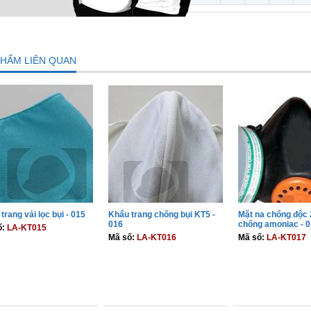
PHẨM LIÊN QUAN
trang vải lọc bụi - 015
Khẩu trang chống bụi KT5 -
Mặt na chống độc 
016
chống amoniac - 
ố:
LA-KT015
Mã số:
LA-KT016
Mã số:
LA-KT017
THÊM VÀO GIỎ
THÊM VÀO GIỎ
THÊM VÀO 