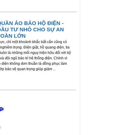
QUẦN ÁO BẢO HỘ ĐIỆN -
ĐẦU TƯ NHỎ CHO SỰ AN
TOÀN LỚN
ực, chỉ một khoảnh khắc bất cẩn cũng có
nghiêm trọng. Điện giật, hồ quang điện, tia
 luôn là những mối nguy hiện hữu đối với kỹ
và đội ngũ bảo trì hệ thống điện. Chính vì
ộ điện không đơn thuần là đồng phục làm
lớp bảo vệ quan trọng giúp giảm ...
6