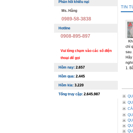
Phản hồi khiếu nại
TIN 
Ms. Hằng
0989-58-3838
Hotline
0908-895-897
Khi 
chỉ 
Vui lòng chạm vào các số điện
sau.
Hãy 
thoại để gọi
nghi
Hôm nay:
2.657
1. B
Hôm qua:
2.445
Hôm kia:
3.220
Tổng truy cập:
2.645.987
QU
QU
CÁ
QU
QU
QU
QU