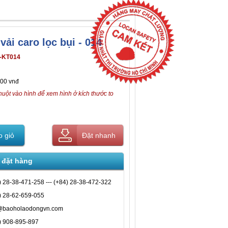
vải caro lọc bụi - 014
-KT014
000 vnđ
huột vào hình để xem hình ở kích thước to
 giỏ
Đặt nhanh
 đặt hàng
) 28-38-471-258 --- (+84) 28-38-472-322
) 28-62-659-055
@baoholaodongvn.com
) 908-895-897