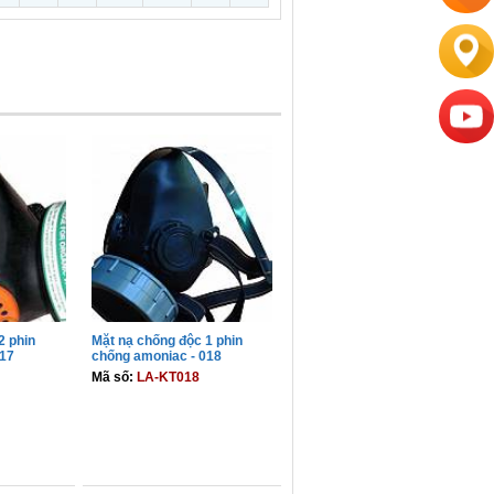
2 phin
Mặt nạ chống độc 1 phin
017
chống amoniac - 018
Mã số:
LA-KT018
GIỎ
THÊM VÀO GIỎ