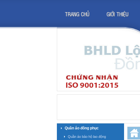
TRANG CHỦ
GIỚI THIỆU
Quần áo đồng phục
Quần áo bảo hộ lao động