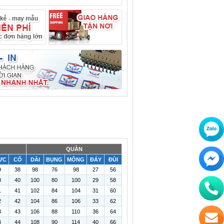
QUẦN
ỰC
CỔ
DÀI
BỤNG
MÔNG
ĐÁY
ĐÙI
9
38
98
76
98
27
56
0
40
100
80
100
29
58
1
41
102
84
104
31
60
2
42
104
86
106
33
62
3
43
106
88
110
36
64
4
44
108
90
114
40
66