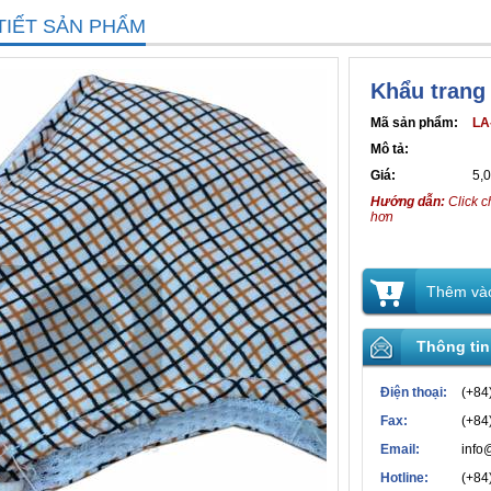
TIẾT SẢN PHẨM
Khẩu trang 
Mã sản phẩm:
LA
Mô tả:
Giá:
5,
Hướng dẫn:
Click c
hơn
Thêm vào
Thông tin
Điện thoại:
(+84
Fax:
(+84
Email:
info
Hotline:
(+84