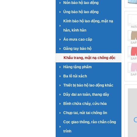
Nón bảo hộ lao động
Ủng bảo hộ lao động
Kính bảo hộ lao động, mặt nạ
H45
hàn, kính hàn
Áo mưa cao cấp
SAF
Găng tay bảo hộ
Khẩu trang, mặt nạ chống độc
SAF
Hàng tặng phẩm
SAF
Ba lô túi xách
Thiết bị bảo hộ lao động khác
Dây đai an toàn, thang dây
Bình chữa cháy, cứu hỏa
Chụp tai, nút tai chống ồn
Cọc giao thông, rào chắn công
trình