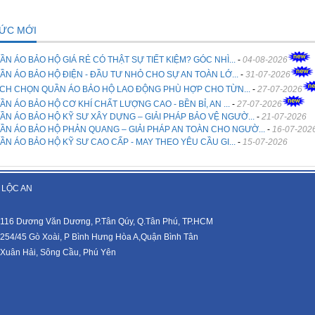
TỨC MỚI
ẦN ÁO BẢO HỘ GIÁ RẺ CÓ THẬT SỰ TIẾT KIỆM? GÓC NHÌ...
-
04-08-2026
ẦN ÁO BẢO HỘ ĐIỆN - ĐẦU TƯ NHỎ CHO SỰ AN TOÀN LỚ...
-
31-07-2026
CH CHỌN QUẦN ÁO BẢO HỘ LAO ĐỘNG PHÙ HỢP CHO TỪN...
-
27-07-2026
ẦN ÁO BẢO HỘ CƠ KHÍ CHẤT LƯỢNG CAO - BỀN BỈ, AN ...
-
27-07-2026
ẦN ÁO BẢO HỘ KỸ SƯ XÂY DỰNG – GIẢI PHÁP BẢO VỆ NGƯỜ...
-
21-07-2026
ẦN ÁO BẢO HỘ PHẢN QUANG – GIẢI PHÁP AN TOÀN CHO NGƯỜ...
-
16-07-202
ẦN ÁO BẢO HỘ KỸ SƯ CAO CẤP - MAY THEO YÊU CẦU GI...
-
15-07-2026
 LỘC AN
116 Dương Văn Dương, P.Tân Qúy, Q.Tân Phú, TP.HCM
254/45 Gò Xoài, P Bình Hưng Hòa A,Quận Bình Tân
Xuân Hải, Sông Cầu, Phú Yên