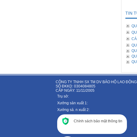
TIN 
QU
QU
CÁ
QU
QU
QU
QU
CÔNG TY TNHH SX TM DV BẢO HỘ LAO ĐỘNG
SỐ ĐKKD: 0304084805
CẤP NGÀY: 11/11/2005
Trụ sở:
Xưởng sản xuất 1:
Xưởng sả. n xuất 2:
Chính sách bảo mật thông tin