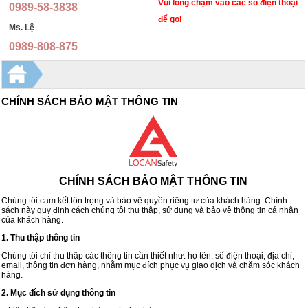
Nón bảo hộ lao động
Đồng phục y tế
Vui lòng chạm vào các số điện thoại
0989-58-3838
để gọi
Ms. Lệ
Ủng bảo hộ lao động
Quần áo phòng dịch, y tế, phòng sạch
0989-808-875
Kính bảo hộ lao động, mặt nạ hàn, kính hàn
Đồng phục học sinh
Áo mưa cao cấp
Đồng phục nhà hàng, khách sạn, spa
CHÍNH SÁCH BẢO MẬT THÔNG TIN
Găng tay bảo hộ
Trang phục quân đội
Khẩu trang, mặt nạ chống độc
Trang phục dân quân tự vệ
Hàng tặng phẩm
Trang phục bảo vệ an ninh
CHÍNH SÁCH BẢO MẬT THÔNG TIN
Ba lô túi xách
Đồng phục áo thun
Chúng tôi cam kết tôn trọng và bảo vệ quyền riêng tư của khách hàng. Chính
sách này quy định cách chúng tôi thu thập, sử dụng và bảo vệ thông tin cá nhân
của khách hàng.
Thiết bị bảo hộ lao động khác
Quần kaki thời trang
1. Thu thập thông tin
Dây đai an toàn, thang dây
Áo gilê kỹ sư
Chúng tôi chỉ thu thập các thông tin cần thiết như: họ tên, số điện thoại, địa chỉ,
email, thông tin đơn hàng, nhằm mục đích phục vụ giao dịch và chăm sóc khách
hàng.
Bình chữa cháy, cứu hỏa
2. Mục đích sử dụng thông tin
Chụp tai, nút tai chống ồn