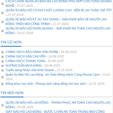
CÁCH CHỌN QUẦN ÁO BẢO HỘ LAO ĐỘNG PHÙ HỢP CHO TỪNG NGÀNH
NGHỀ
-
27-07-2026
QUẦN ÁO BẢO HỘ CƠ KHÍ CHẤT LƯỢNG CAO - BỀN BỈ, AN TOÀN, GIÁ TỐT
-
27-07-2026
QUẦN ÁO BẢO HỘ KỸ SƯ XÂY DỰNG – GIẢI PHÁP BẢO VỆ NGƯỜI LAO
ĐỘNG TRÊN MỌI CÔNG TRÌNH
-
21-07-2026
QUẦN ÁO BẢO HỘ PHẢN QUANG – GIẢI PHÁP AN TOÀN CHO NGƯỜI LAO
ĐỘNG
-
16-07-2026
TIN CŨ HƠN
CHÍNH SÁCH BẢO HÀNH SẢN PHẨM
-
18-06-2025
CHÍNH SÁCH VẬN CHUYỂN
-
18-06-2025
CHÍNH SÁCH THANH TOÁN
-
18-06-2025
HƯỚNG DẪN MUA HÀNG
-
18-06-2025
Tuyển dụng Nhân viên Kinh Doanh
-
12-11-2024
Quần Áo Bảo Hộ Lao Động - An Toàn Đồng Hành Cùng Phong Cách
-
13-01-
2024
Đồng phục học sinh - Phong cách năng động cho học sinh
-
12-01-2024
TIN MỚI HƠN
QUẦN ÁO BẢO HỘ LAO ĐỘNG - TRANG PHỤC AN TOÀN CHO NGƯỜI LAO
ĐỘNG
-
29-08-2025
GIÀY BẢO HỘ LAO ĐỘNG - BƯỚC CHÂN AN TOÀN TRONG MỌI CÔNG