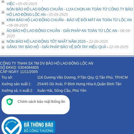
VIỆC
-
05-09-2025
NÓN BẢO HỘ LAO ĐỘNG CHUẨN - LỰA CHỌN AN TOÀN TỪ CÔNG TY BẢO
HỘ LAO ĐỘNG LỘC AN
-
05-09-2025
KÍNH BẢO HỘ LAO ĐỘNG CHUẨN - BẢO VỆ ĐÔI MẮT AN TOÀN TỪ LỘC AN
-
06-09-2025
ÁO BẢO HỘ LAO ĐỘNG CHUẨN - GIẢI PHÁP AN TOÀN TỪ LỘC AN
-
06-09-
2025
NÓN BẢO HỘ LAO ĐỘNG TỐT NHẤT NĂM 2025
-
22-09-2025
GĂNG TAY BẢO HỘ - GIẢI PHÁP BẢO VỆ ĐÔI TAY HIỆU QUẢ
-
22-09-2025
CÔNG TY TNHH SX TM DV BẢO HỘ LAO ĐỘNG LỘC AN
SỐ ĐKKD: 0304084805
CẤP NGÀY: 11/11/2005
Trụ sở:
116 Dương Văn Dương, P.Tân Qúy, Q.Tân Phú, TP.HCM
Xưởng sản xuất 1:
254/45 Gò Xoài, P Bình Hưng Hòa A,Quận Bình Tân
Xưởng sả. n xuất 2:
Xuân Hải, Sông Cầu, Phú Yên
Chính sách bảo mật thông tin