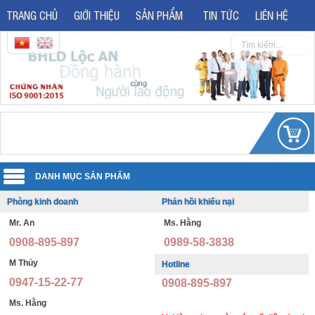
TRANG CHỦ
GIỚI THIỆU
SẢN PHẨM
TIN TỨC
LIÊN HỆ
Phòng kinh doanh
Phản hồi khiếu nại
Quần áo đồng phục
Mr. An
Ms. Hằng
Áo phản quang
Quần áo bảo hộ lao động
0908-895-897
0989-58-3838
Giày bảo hộ lao động
Đồng phục văn phòng
M Thủy
Hotline
0947-15-22-77
0908-895-897
Giày bảo hộ nhập khẩu
Đồng phục bảo vệ thông tư 08
Ms. Hằng