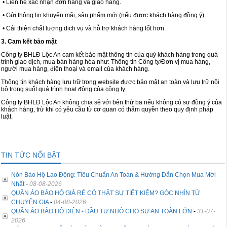
• Liên hệ xác nhận đơn hàng và giao hàng.
• Gửi thông tin khuyến mãi, sản phẩm mới (nếu được khách hàng đồng ý).
Cọc giao thông, rào chắn công trình
• Cải thiện chất lượng dịch vụ và hỗ trợ khách hàng tốt hơn.
Bình chữa cháy, cứu hỏa
3. Cam kết bảo mật
Công ty BHLĐ Lộc An cam kết bảo mật thông tin của quý khách hàng trong quá
Chính sách bảo mật thông tin
trình giao dịch, mua bán hàng hóa như: Thông tin Công ty/Đơn vị mua hàng,
người mua hàng, điện thoại và email của khách hàng.
Thông tin khách hàng lưu trữ trong website được bảo mật an toàn và lưu trữ nội
bộ trong suốt quá trình hoạt động của công ty.
Công ty BHLĐ Lộc An không chia sẻ với bên thứ ba nếu không có sự đồng ý của
khách hàng, trừ khi có yêu cầu từ cơ quan có thẩm quyền theo quy định pháp
luật.
TIN TỨC NỔI BẬT
Nón Bảo Hộ Lao Động: Tiêu Chuẩn An Toàn & Hướng Dẫn Chọn Mua Mới
Nhất
-
08-08-2026
QUẦN ÁO BẢO HỘ GIÁ RẺ CÓ THẬT SỰ TIẾT KIỆM? GÓC NHÌN TỪ
CHUYÊN GIA
-
04-08-2026
QUẦN ÁO BẢO HỘ ĐIỆN - ĐẦU TƯ NHỎ CHO SỰ AN TOÀN LỚN
-
31-07-
2026