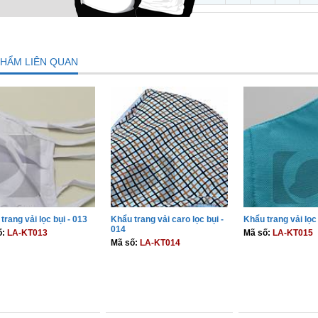
PHẨM LIÊN QUAN
trang vải lọc bụi - 013
Khẩu trang vải caro lọc bụi -
Khẩu trang vải lọc 
014
ố:
LA-KT013
Mã số:
LA-KT015
Mã số:
LA-KT014
THÊM VÀO GIỎ
THÊM VÀO GIỎ
THÊM VÀO 