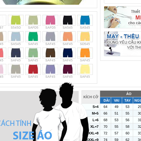
67
S545D
SAFD5
SAFD5
SA545
SA545
45
SA545
SAF45
SAF45
SAF45
SD545
45
SAF45
SAF45
SAF45
SAF45
SAF45
45
SAF45
SAF45
SAF45
SAF45
SAF45
ÁO
KÍCH CỠ
DÀI
VAI
TAY
NG
S=4
64
49
53
2
M=5
66
51
55
3
L=6
68
53
56
3
XL=7
70
55
58
3
XXL=8
72
57
60
3
XXXL=9
74
59
62
3