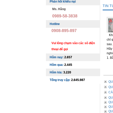
Phản hồi khiếu nại
TIN 
Ms. Hằng
0989-58-3838
Hotline
0908-895-897
Khi 
chỉ 
Vui lòng chạm vào các số điện
sau.
Hãy 
thoại để gọi
nghi
Hôm nay:
2.657
1. B
Hôm qua:
2.445
Hôm kia:
3.220
Tổng truy cập:
2.645.987
QU
QU
CÁ
QU
QU
QU
QU