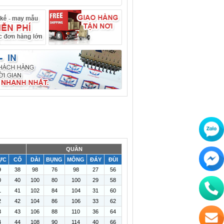
QUẦN
ỰC
CỔ
DÀI
BỤNG
MÔNG
ĐÁY
ĐÙI
9
38
98
76
98
27
56
0
40
100
80
100
29
58
1
41
102
84
104
31
60
2
42
104
86
106
33
62
3
43
106
88
110
36
64
4
44
108
90
114
40
66