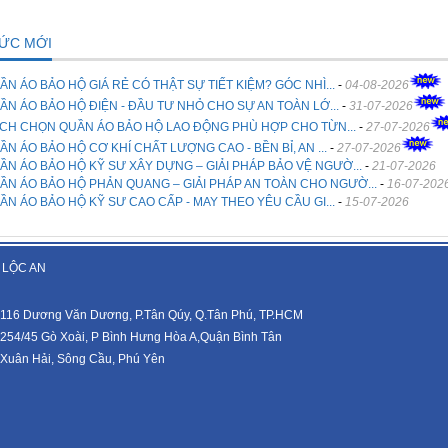
TỨC MỚI
ẦN ÁO BẢO HỘ GIÁ RẺ CÓ THẬT SỰ TIẾT KIỆM? GÓC NHÌ...
-
04-08-2026
ẦN ÁO BẢO HỘ ĐIỆN - ĐẦU TƯ NHỎ CHO SỰ AN TOÀN LỚ...
-
31-07-2026
CH CHỌN QUẦN ÁO BẢO HỘ LAO ĐỘNG PHÙ HỢP CHO TỪN...
-
27-07-2026
ẦN ÁO BẢO HỘ CƠ KHÍ CHẤT LƯỢNG CAO - BỀN BỈ, AN ...
-
27-07-2026
ẦN ÁO BẢO HỘ KỸ SƯ XÂY DỰNG – GIẢI PHÁP BẢO VỆ NGƯỜ...
-
21-07-2026
ẦN ÁO BẢO HỘ PHẢN QUANG – GIẢI PHÁP AN TOÀN CHO NGƯỜ...
-
16-07-202
ẦN ÁO BẢO HỘ KỸ SƯ CAO CẤP - MAY THEO YÊU CẦU GI...
-
15-07-2026
 LỘC AN
116 Dương Văn Dương, P.Tân Qúy, Q.Tân Phú, TP.HCM
254/45 Gò Xoài, P Bình Hưng Hòa A,Quận Bình Tân
Xuân Hải, Sông Cầu, Phú Yên