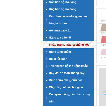
Nón bảo hộ lao động
Ủng bảo hộ lao động
Kính bảo hộ lao động, mặt nạ
H45
hàn, kính hàn
Áo mưa cao cấp
SAF
Găng tay bảo hộ
Khẩu trang, mặt nạ chống độc
SAF
Hàng tặng phẩm
SAF
Ba lô túi xách
Thiết bị bảo hộ lao động khác
Dây đai an toàn, thang dây
Bình chữa cháy, cứu hỏa
Chụp tai, nút tai chống ồn
Cọc giao thông, rào chắn công
trình