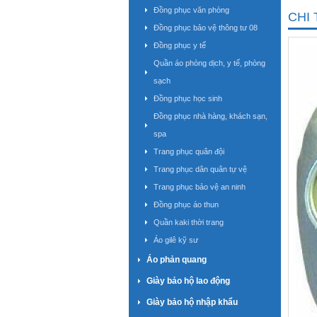
Đồng phục văn phòng
CHI 
Đồng phục bảo vệ thông tư 08
Đồng phục y tế
Quần áo phòng dịch, y tế, phòng
sạch
Đồng phục học sinh
Đồng phục nhà hàng, khách sạn,
spa
Trang phục quân đội
Trang phục dân quân tự vệ
Trang phục bảo vệ an ninh
Đồng phục áo thun
Quần kaki thời trang
Áo gilê kỹ sư
Áo phản quang
Giày bảo hộ lao động
Giày bảo hộ nhập khẩu