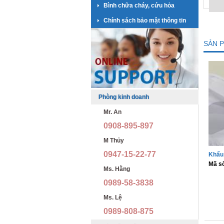
Bình chữa cháy, cứu hỏa
Chính sách bảo mật thông tin
SẢN 
Phòng kinh doanh
Mr. An
0908-895-897
M Thủy
0947-15-22-77
Khẩu 
Mã s
Ms. Hằng
0989-58-3838
Ms. Lệ
0989-808-875