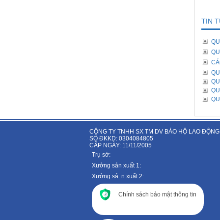
TIN 
QU
QU
CÁ
QU
QU
QU
QU
CÔNG TY TNHH SX TM DV BẢO HỘ LAO ĐỘNG
SỐ ĐKKD: 0304084805
CẤP NGÀY: 11/11/2005
Trụ sở:
Xưởng sản xuất 1:
Xưởng sả. n xuất 2:
Chính sách bảo mật thông tin