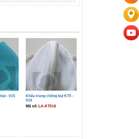
bụi - 015
Khẩu trang chống bụi KT5 -
016
Mã số:
LA-KT016
GIỎ
THÊM VÀO GIỎ