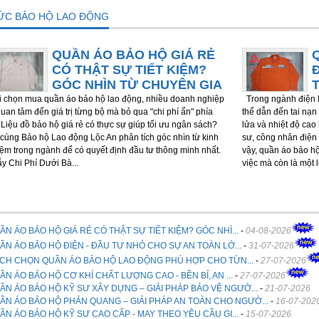
TỨC BẢO HỘ LAO ĐỘNG
QUẦN ÁO BẢO HỘ GIÁ RẺ
CÓ THẬT SỰ TIẾT KIỆM?
GÓC NHÌN TỪ CHUYÊN GIA
chọn mua quần áo bảo hộ lao động, nhiều doanh nghiệp
Trong ngành điện l
quan tâm đến giá trị từng bộ mà bỏ qua "chi phí ẩn" phía
thể dẫn đến tai nạn 
 Liệu đồ bảo hộ giá rẻ có thực sự giúp tối ưu ngân sách?
lửa và nhiệt độ cao
cùng Bảo hộ Lao động Lộc An phân tích góc nhìn từ kinh
sư, công nhân điện 
ệm trong ngành để có quyết định đầu tư thông minh nhất.
vậy, quần áo bảo h
ẫy Chi Phí Dưới Bà...
việc mà còn là một 
ẦN ÁO BẢO HỘ GIÁ RẺ CÓ THẬT SỰ TIẾT KIỆM? GÓC NHÌ...
-
04-08-2026
ẦN ÁO BẢO HỘ ĐIỆN - ĐẦU TƯ NHỎ CHO SỰ AN TOÀN LỚ...
-
31-07-2026
CH CHỌN QUẦN ÁO BẢO HỘ LAO ĐỘNG PHÙ HỢP CHO TỪN...
-
27-07-2026
ẦN ÁO BẢO HỘ CƠ KHÍ CHẤT LƯỢNG CAO - BỀN BỈ, AN ...
-
27-07-2026
ẦN ÁO BẢO HỘ KỸ SƯ XÂY DỰNG – GIẢI PHÁP BẢO VỆ NGƯỜ...
-
21-07-2026
ẦN ÁO BẢO HỘ PHẢN QUANG – GIẢI PHÁP AN TOÀN CHO NGƯỜ...
-
16-07-202
ẦN ÁO BẢO HỘ KỸ SƯ CAO CẤP - MAY THEO YÊU CẦU GI...
-
15-07-2026