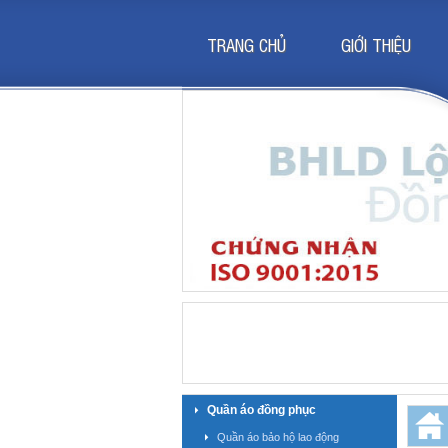
TRANG CHỦ
GIỚI THIỆU
Quần áo đồng phục
Quần áo bảo hộ lao động