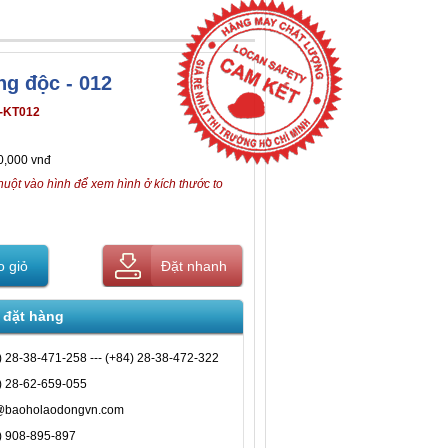
ng độc - 012
-KT012
0,000 vnđ
huột vào hình để xem hình ở kích thước to
 giỏ
Đặt nhanh
 đặt hàng
) 28-38-471-258 --- (+84) 28-38-472-322
) 28-62-659-055
@baoholaodongvn.com
) 908-895-897