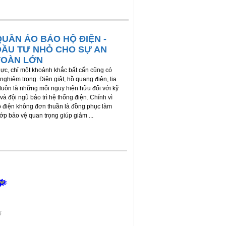
QUẦN ÁO BẢO HỘ ĐIỆN -
ĐẦU TƯ NHỎ CHO SỰ AN
TOÀN LỚN
ực, chỉ một khoảnh khắc bất cẩn cũng có
nghiêm trọng. Điện giật, hồ quang điện, tia
 luôn là những mối nguy hiện hữu đối với kỹ
và đội ngũ bảo trì hệ thống điện. Chính vì
ộ điện không đơn thuần là đồng phục làm
lớp bảo vệ quan trọng giúp giảm ...
6