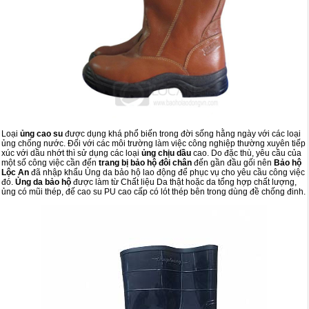
Cọc giao thông, rào chắn công trình
Bình chữa cháy, cứu hỏa
Chính sách bảo mật thông tin
Loại
ủng cao su
được dụng khá phổ biến trong đời sống hằng ngày với các loại
ủng chống nước. Đối với các môi trường làm việc công nghiệp thường xuyên tiếp
xúc với dầu nhớt thì sử dụng các loại
ủng chịu dầu
cao. Do đặc thù, yêu cầu của
một số công việc cần đến
trang bị bảo hộ đôi chân
đến gần đầu gối nên
Bảo hộ
Lộc An
đã nhập khẩu Ủng da bảo hộ lao động để phục vụ cho yêu cầu công việc
đó.
Ủng da bảo hộ
được làm từ Chất liệu Da thật hoặc da tổng hợp chất lượng,
ủng có mũi thép, đế cao su PU cao cấp có lót thép bên trong dùng đề chống đinh.