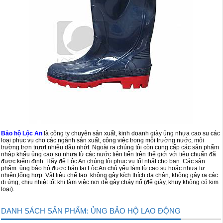
Bảo hộ Lộc An
là công ty chuyên sản xuất, kinh doanh giày ủng nhựa cao su các
loại phục vụ cho các ngành sản xuất, công việc trong môi trường nước, môi
trường trơn trượt nhiều dầu nhớt. Ngoài ra chúng tôi còn cung cấp các sản phẩm
nhập khẩu ủng cao su nhựa từ các nước tiên tiến trên thế giới với tiêu chuẩn đã
được kiểm định. Hãy để Lộc An chúng tôi phục vụ tốt nhất cho bạn. Các sản
phẩm ủng bảo hộ được bán tại Lộc An chủ yếu làm từ cao su hoặc nhựa tự
nhiên,tổng hợp. Vật liệu chế tạo không gây kích thích da chân, không gây ra các
di ứng, chịu nhiệt tốt khi làm việc nơi dễ gây cháy nổ (đế giày, khuy không có kim
loại).
DANH SÁCH SẢN PHẨM: ỦNG BẢO HỘ LAO ĐỘNG