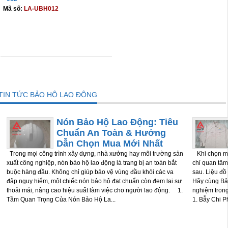
Mã số:
LA-UBH012
THÊM VÀO GIỎ
TIN TỨC BẢO HỘ LAO ĐỘNG
Nón Bảo Hộ Lao Động: Tiêu
Chuẩn An Toàn & Hướng
Dẫn Chọn Mua Mới Nhất
Trong mọi công trình xây dựng, nhà xưởng hay môi trường sản
Khi chọn mu
xuất công nghiệp, nón bảo hộ lao động là trang bị an toàn bắt
chỉ quan tâm
buộc hàng đầu. Không chỉ giúp bảo vệ vùng đầu khỏi các va
sau. Liệu đồ
đập nguy hiểm, một chiếc nón bảo hộ đạt chuẩn còn đem lại sự
Hãy cùng Bảo
thoải mái, nâng cao hiệu suất làm việc cho người lao động. 1.
nghiệm tron
Tầm Quan Trọng Của Nón Bảo Hộ La...
1. Bẫy Chi P