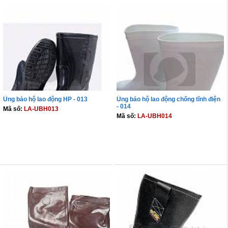
Ủng bảo hộ lao động HP - 013
Ủng bảo hộ lao động chống tĩnh điện
- 014
Mã số:
LA-UBH013
Mã số:
LA-UBH014
THÊM VÀO GIỎ
THÊM VÀO GIỎ