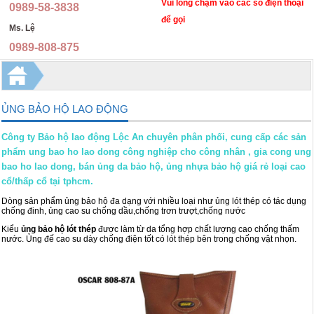
Nón bảo hộ lao động
Đồng phục y tế
Vui lòng chạm vào các số điện thoại
0989-58-3838
để gọi
Ms. Lệ
Ủng bảo hộ lao động
Quần áo phòng dịch, y tế, phòng sạch
0989-808-875
Kính bảo hộ lao động, mặt nạ hàn, kính hàn
Đồng phục học sinh
Áo mưa cao cấp
Đồng phục nhà hàng, khách sạn, spa
ỦNG BẢO HỘ LAO ĐỘNG
Găng tay bảo hộ
Trang phục quân đội
Công ty Bảo hộ lao động Lộc An chuyên phân phối, cung cấp các sản
Khẩu trang, mặt nạ chống độc
Trang phục dân quân tự vệ
phẩm ung bao ho lao dong công nghiệp cho công nhân , gia cong ung
bao ho lao dong, bán ủng da bảo hộ, ủng nhựa bảo hộ giá rẻ loại cao
Hàng tặng phẩm
Trang phục bảo vệ an ninh
cổ/thấp cổ tại tphcm.
Ba lô túi xách
Đồng phục áo thun
Dòng sản phẩm ủng bảo hộ đa dạng với nhiều loại như ủng lót thép có tác dụng
chống đinh, ủng cao su chống dầu,chống trơn trượt,chống nước
Thiết bị bảo hộ lao động khác
Quần kaki thời trang
Kiểu
ủng bảo hộ lót thép
được làm từ da tổng hợp chất lượng cao chống thấm
nước. Ủng đế cao su dày chống điện tốt có lót thép bên trong chống vật nhọn.
Dây đai an toàn, thang dây
Áo gilê kỹ sư
Bình chữa cháy, cứu hỏa
Chụp tai, nút tai chống ồn