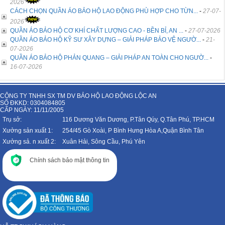
2026
CÁCH CHỌN QUẦN ÁO BẢO HỘ LAO ĐỘNG PHÙ HỢP CHO TỪN...
-
27-07-
2026
QUẦN ÁO BẢO HỘ CƠ KHÍ CHẤT LƯỢNG CAO - BỀN BỈ, AN ...
-
27-07-2026
QUẦN ÁO BẢO HỘ KỸ SƯ XÂY DỰNG – GIẢI PHÁP BẢO VỆ NGƯỜ...
-
21-
07-2026
QUẦN ÁO BẢO HỘ PHẢN QUANG – GIẢI PHÁP AN TOÀN CHO NGƯỜ...
-
16-07-2026
CÔNG TY TNHH SX TM DV BẢO HỘ LAO ĐỘNG LỘC AN
SỐ ĐKKD: 0304084805
CẤP NGÀY: 11/11/2005
Trụ sở:
116 Dương Văn Dương, P.Tân Qúy, Q.Tân Phú, TP.HCM
Xưởng sản xuất 1:
254/45 Gò Xoài, P Bình Hưng Hòa A,Quận Bình Tân
Xưởng sả. n xuất 2:
Xuân Hải, Sông Cầu, Phú Yên
Chính sách bảo mật thông tin