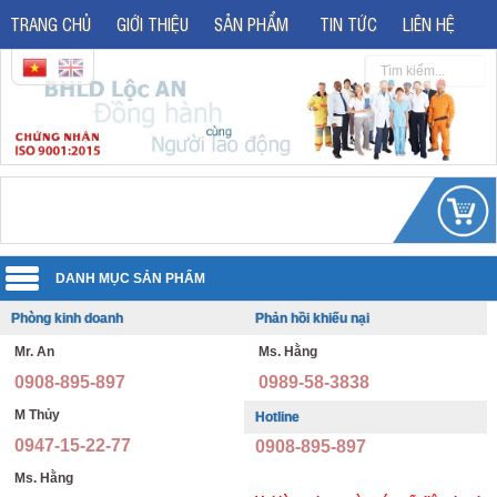
TRANG CHỦ
GIỚI THIỆU
SẢN PHẨM
TIN TỨC
LIÊN HỆ
Phòng kinh doanh
Phản hồi khiếu nại
Quần áo đồng phục
Mr. An
Ms. Hằng
Áo phản quang
Quần áo bảo hộ lao động
0908-895-897
0989-58-3838
Giày bảo hộ lao động
Đồng phục văn phòng
M Thủy
Hotline
0947-15-22-77
0908-895-897
Giày bảo hộ nhập khẩu
Đồng phục bảo vệ thông tư 08
Ms. Hằng