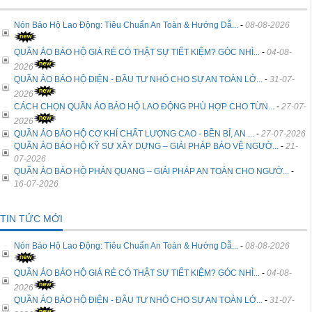
Nón Bảo Hộ Lao Động: Tiêu Chuẩn An Toàn & Hướng Dẫ...
-
08-08-2026
QUẦN ÁO BẢO HỘ GIÁ RẺ CÓ THẬT SỰ TIẾT KIỆM? GÓC NHÌ...
-
04-08-
2026
QUẦN ÁO BẢO HỘ ĐIỆN - ĐẦU TƯ NHỎ CHO SỰ AN TOÀN LỚ...
-
31-07-
2026
CÁCH CHỌN QUẦN ÁO BẢO HỘ LAO ĐỘNG PHÙ HỢP CHO TỪN...
-
27-07-
2026
QUẦN ÁO BẢO HỘ CƠ KHÍ CHẤT LƯỢNG CAO - BỀN BỈ, AN ...
-
27-07-2026
QUẦN ÁO BẢO HỘ KỸ SƯ XÂY DỰNG – GIẢI PHÁP BẢO VỆ NGƯỜ...
-
21-
07-2026
QUẦN ÁO BẢO HỘ PHẢN QUANG – GIẢI PHÁP AN TOÀN CHO NGƯỜ...
-
16-07-2026
TIN TỨC MỚI
Nón Bảo Hộ Lao Động: Tiêu Chuẩn An Toàn & Hướng Dẫ...
-
08-08-2026
QUẦN ÁO BẢO HỘ GIÁ RẺ CÓ THẬT SỰ TIẾT KIỆM? GÓC NHÌ...
-
04-08-
2026
QUẦN ÁO BẢO HỘ ĐIỆN - ĐẦU TƯ NHỎ CHO SỰ AN TOÀN LỚ...
-
31-07-