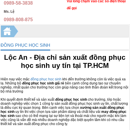
Nón bảo hộ lao động
Đồng phục y tế
Vui lòng chạm vào các số điện thoại
0989-58-3838
để gọi
Ms. Lệ
Ủng bảo hộ lao động
Quần áo phòng dịch, y tế, phòng sạch
0989-808-875
Kính bảo hộ lao động, mặt nạ hàn, kính hàn
Đồng phục học sinh
Áo mưa cao cấp
Đồng phục nhà hàng, khách sạn, spa
ĐỒNG PHỤC HỌC SINH
Găng tay bảo hộ
Trang phục quân đội
Lộc An - Địa chỉ sản xuất đồng phục
Khẩu trang, mặt nạ chống độc
Trang phục dân quân tự vệ
học sinh uy tín tại TP.HCM
Hàng tặng phẩm
Trang phục bảo vệ an ninh
Hiện nay việc mặc
đồng phục học sinh
khi đến trường không còn là việc quá xa
Ba lô túi xách
Đồng phục áo thun
lạ. Những bộ
đồng phục học sinh giá rẻ
bên cạnh công dụng tạo sự chuyên
nghiệp, nhất quán cho trường học còn giúp nâng cao tinh thần đoàn kết trong nội
bộ nhà trường
Thiết bị bảo hộ lao động khác
Quần kaki thời trang
Khi quyết định thiết kế và sản xuất
đồng phục học sinh
cho trường, lớp hoặc
doanh nghiệp việc chọn 1 công ty sản xuất đồng phục học sinh uy tín, chất lượng
Dây đai an toàn, thang dây
Áo gilê kỹ sư
là điều cực kỳ quan trọng. Bên cạnh việc lựa chọn
xưởng sản xuất đồng phục
học sinh
uy tín thì việc chọn lựa sản phẩm dáng và chất liệu vải
may đồng phục
học sinh
sao cho có thể mang lại sự tiện lợi và thoải mái cho người mặc khi làm
Bình chữa cháy, cứu hỏa
việc cũng là vấn đề mà nhiều doanh nghiệp đặc biệt quyên tâm khi có nhu cầu
thiết kế và sản xuất đồng phục cho công ty.
Chụp tai, nút tai chống ồn