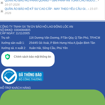
QUẦN ÁO BẢO HỘ PHẢN QUANG – GIẢI PHÁP AN TOÀN CHO NGƯỜ...
-
16-07-2026
QUẦN ÁO BẢO HỘ KỸ SƯ CAO CẤP - MAY THEO YÊU CẦU GI...
-
15-07-
2026
CÔNG TY TNHH SX TM DV BẢO HỘ LAO ĐỘNG LỘC AN
SỐ ĐKKD: 0304084805
CẤP NGÀY: 11/11/2005
Trụ sở:
116 Dương Văn Dương, P.Tân Qúy, Q.Tân Phú, TP.HCM
Xưởng sản xuất 1:
254/45 Gò Xoài, P Bình Hưng Hòa A,Quận Bình Tân
Xưởng sả. n xuất 2:
Xuân Hải, Sông Cầu, Phú Yên
Chính sách bảo mật thông tin
HỖ TRỢ KHÁCH HÀNG