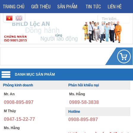
TRANG CHỦ
GIỚI THIỆU
SẢN PHẨM
TIN TỨC
LIÊN HỆ
Phòng kinh doanh
Phản hồi khiếu nại
Quần áo đồng phục
Mr. An
Ms. Hằng
Áo phản quang
Quần áo bảo hộ lao động
0908-895-897
0989-58-3838
Giày bảo hộ lao động
Đồng phục văn phòng
M Thủy
Hotline
0947-15-22-77
0908-895-897
Giày bảo hộ nhập khẩu
Đồng phục bảo vệ thông tư 08
Ms. Hằng