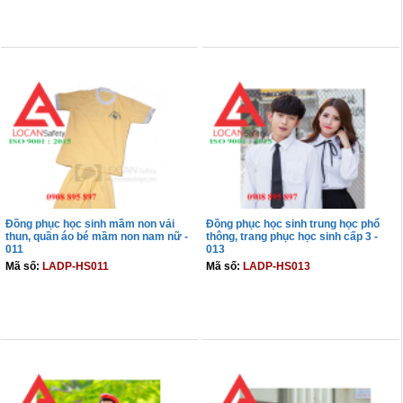
THÊM VÀO GIỎ
THÊM VÀO GIỎ
Đồng phục học sinh mầm non vải
Đồng phục học sinh trung học phổ
thun, quần áo bé mầm non nam nữ -
thông, trang phục học sinh cấp 3 -
011
013
Mã số:
LADP-HS011
Mã số:
LADP-HS013
THÊM VÀO GIỎ
THÊM VÀO GIỎ