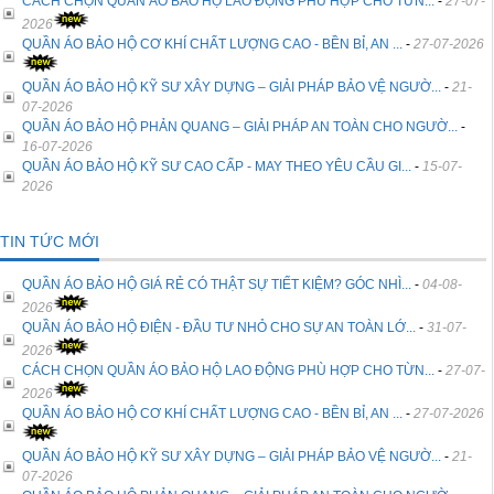
CÁCH CHỌN QUẦN ÁO BẢO HỘ LAO ĐỘNG PHÙ HỢP CHO TỪN...
-
27-07-
2026
QUẦN ÁO BẢO HỘ CƠ KHÍ CHẤT LƯỢNG CAO - BỀN BỈ, AN ...
-
27-07-2026
QUẦN ÁO BẢO HỘ KỸ SƯ XÂY DỰNG – GIẢI PHÁP BẢO VỆ NGƯỜ...
-
21-
07-2026
QUẦN ÁO BẢO HỘ PHẢN QUANG – GIẢI PHÁP AN TOÀN CHO NGƯỜ...
-
16-07-2026
QUẦN ÁO BẢO HỘ KỸ SƯ CAO CẤP - MAY THEO YÊU CẦU GI...
-
15-07-
2026
TIN TỨC MỚI
QUẦN ÁO BẢO HỘ GIÁ RẺ CÓ THẬT SỰ TIẾT KIỆM? GÓC NHÌ...
-
04-08-
2026
QUẦN ÁO BẢO HỘ ĐIỆN - ĐẦU TƯ NHỎ CHO SỰ AN TOÀN LỚ...
-
31-07-
2026
CÁCH CHỌN QUẦN ÁO BẢO HỘ LAO ĐỘNG PHÙ HỢP CHO TỪN...
-
27-07-
2026
QUẦN ÁO BẢO HỘ CƠ KHÍ CHẤT LƯỢNG CAO - BỀN BỈ, AN ...
-
27-07-2026
QUẦN ÁO BẢO HỘ KỸ SƯ XÂY DỰNG – GIẢI PHÁP BẢO VỆ NGƯỜ...
-
21-
07-2026