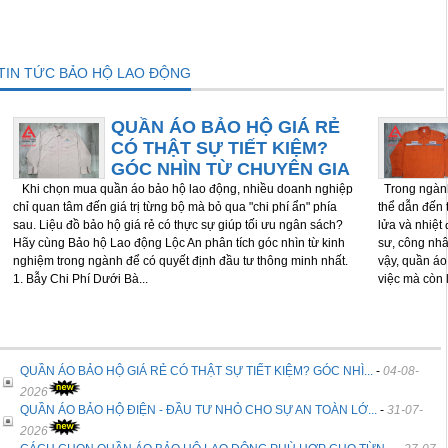
TIN TỨC BẢO HỘ LAO ĐỘNG
QUẦN ÁO BẢO HỘ GIÁ RẺ
CÓ THẬT SỰ TIẾT KIỆM?
GÓC NHÌN TỪ CHUYÊN GIA
Khi chọn mua quần áo bảo hộ lao động, nhiều doanh nghiệp
Trong ngành 
chỉ quan tâm đến giá trị từng bộ mà bỏ qua "chi phí ẩn" phía
thể dẫn đến t
sau. Liệu đồ bảo hộ giá rẻ có thực sự giúp tối ưu ngân sách?
lửa và nhiệt
Hãy cùng Bảo hộ Lao động Lộc An phân tích góc nhìn từ kinh
sư, công nhâ
nghiệm trong ngành để có quyết định đầu tư thông minh nhất.
vậy, quần áo
1. Bẫy Chi Phí Dưới Bà...
việc mà còn 
QUẦN ÁO BẢO HỘ GIÁ RẺ CÓ THẬT SỰ TIẾT KIỆM? GÓC NHÌ...
-
04-08-
2026
QUẦN ÁO BẢO HỘ ĐIỆN - ĐẦU TƯ NHỎ CHO SỰ AN TOÀN LỚ...
-
31-07-
2026