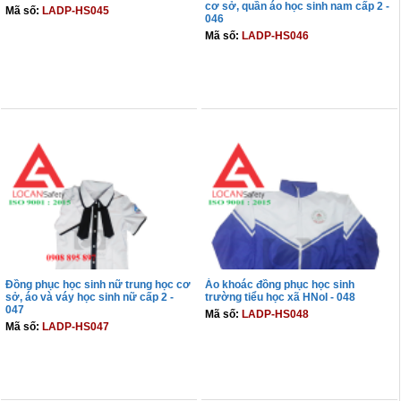
cơ sở, quần áo học sinh nam cấp 2 -
Mã số:
LADP-HS045
046
Mã số:
LADP-HS046
THÊM VÀO GIỎ
THÊM VÀO GIỎ
Đồng phục học sinh nữ trung học cơ
Áo khoác đồng phục học sinh
sở, áo và váy học sinh nữ cấp 2 -
trường tiểu học xã HNoI - 048
047
Mã số:
LADP-HS048
Mã số:
LADP-HS047
THÊM VÀO GIỎ
THÊM VÀO GIỎ