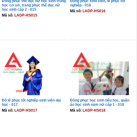
Đồng phục thể dục nữ học sinh trung
Đồng phục sinh viên, lễ phục tốt
học cơ sở, trang phục thể dục nữ
nghiệp - 016
học sinh cấp 2 - 015
Mã số:
LADP-HS016
Mã số:
LADP-HS015
THÊM VÀO GIỎ
THÊM VÀO GIỎ
Đồ lễ phục tốt nghiệp sinh viên đại
Đồng phục học sinh tiểu học, quần
học - 017
áo học sinh nam nữ cấp 1 - 018
Mã số:
LADP-HS017
Mã số:
LADP-HS018
THÊM VÀO GIỎ
THÊM VÀO GIỎ