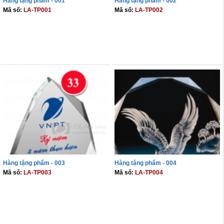
Hàng tặng phẩm - 001
Hàng tặng phẩm - 002
Mã số:
LA-TP001
Mã số:
LA-TP002
Cọc giao thông, rào chắn công trình
Bình chữa cháy, cứu hỏa
THÊM VÀO GIỎ
THÊM VÀO GIỎ
Chính sách bảo mật thông tin
Hàng tặng phẩm - 003
Hàng tặng phẩm - 004
Mã số:
LA-TP003
Mã số:
LA-TP004
THÊM VÀO GIỎ
THÊM VÀO GIỎ