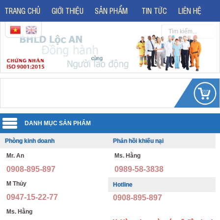
TRANG CHỦ
GIỚI THIỆU
SẢN PHẨM
TIN TỨC
LIÊN HỆ
Phòng kinh doanh
Phản hồi khiếu nại
Quần áo đồng phục
Mr. An
Ms. Hằng
Áo phản quang
Quần áo bảo hộ lao động
0908-895-897
0989-58-3838
Giày bảo hộ lao động
Đồng phục văn phòng
M Thủy
Hotline
0947-15-22-77
0908-895-897
Giày bảo hộ nhập khẩu
Đồng phục bảo vệ thông tư 08
Ms. Hằng