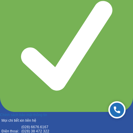
Chính sách bảo mật thông tin
Mọi chi tiết xin liên hệ
(028) 6676.6167
Điện thoại:
(028) 38 472 322