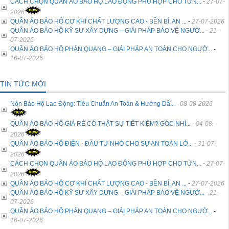
CÁCH CHỌN QUẦN ÁO BẢO HỘ LAO ĐỘNG PHÙ HỢP CHO TỪN...
-
27-07-
2026
QUẦN ÁO BẢO HỘ CƠ KHÍ CHẤT LƯỢNG CAO - BỀN BỈ, AN ...
-
27-07-2026
QUẦN ÁO BẢO HỘ KỸ SƯ XÂY DỰNG – GIẢI PHÁP BẢO VỆ NGƯỜ...
-
21-
07-2026
QUẦN ÁO BẢO HỘ PHẢN QUANG – GIẢI PHÁP AN TOÀN CHO NGƯỜ...
-
16-07-2026
TIN TỨC MỚI
Nón Bảo Hộ Lao Động: Tiêu Chuẩn An Toàn & Hướng Dẫ...
-
08-08-2026
QUẦN ÁO BẢO HỘ GIÁ RẺ CÓ THẬT SỰ TIẾT KIỆM? GÓC NHÌ...
-
04-08-
2026
QUẦN ÁO BẢO HỘ ĐIỆN - ĐẦU TƯ NHỎ CHO SỰ AN TOÀN LỚ...
-
31-07-
2026
CÁCH CHỌN QUẦN ÁO BẢO HỘ LAO ĐỘNG PHÙ HỢP CHO TỪN...
-
27-07-
2026
QUẦN ÁO BẢO HỘ CƠ KHÍ CHẤT LƯỢNG CAO - BỀN BỈ, AN ...
-
27-07-2026
QUẦN ÁO BẢO HỘ KỸ SƯ XÂY DỰNG – GIẢI PHÁP BẢO VỆ NGƯỜ...
-
21-
07-2026
QUẦN ÁO BẢO HỘ PHẢN QUANG – GIẢI PHÁP AN TOÀN CHO NGƯỜ...
-
16-07-2026