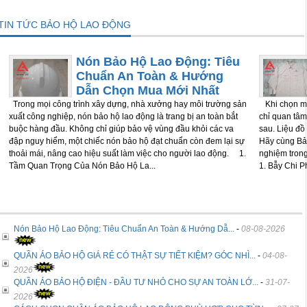
TIN TỨC BẢO HỘ LAO ĐỘNG
Nón Bảo Hộ Lao Động: Tiêu
Chuẩn An Toàn & Hướng
Dẫn Chọn Mua Mới Nhất
Trong mọi công trình xây dựng, nhà xưởng hay môi trường sản
Khi chọn mu
xuất công nghiệp, nón bảo hộ lao động là trang bị an toàn bắt
chỉ quan tâm
buộc hàng đầu. Không chỉ giúp bảo vệ vùng đầu khỏi các va
sau. Liệu đồ
đập nguy hiểm, một chiếc nón bảo hộ đạt chuẩn còn đem lại sự
Hãy cùng Bảo
thoải mái, nâng cao hiệu suất làm việc cho người lao động. 1.
nghiệm tron
Tầm Quan Trọng Của Nón Bảo Hộ La...
1. Bẫy Chi P
Nón Bảo Hộ Lao Động: Tiêu Chuẩn An Toàn & Hướng Dẫ...
-
08-08-2026
QUẦN ÁO BẢO HỘ GIÁ RẺ CÓ THẬT SỰ TIẾT KIỆM? GÓC NHÌ...
-
04-08-
2026
QUẦN ÁO BẢO HỘ ĐIỆN - ĐẦU TƯ NHỎ CHO SỰ AN TOÀN LỚ...
-
31-07-
2026