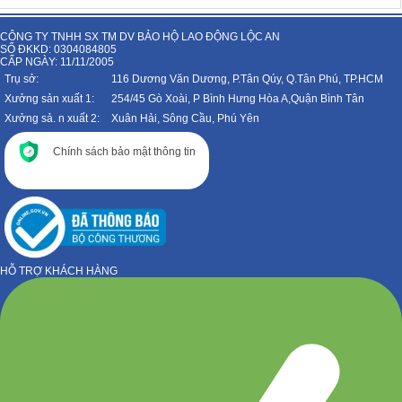
CÔNG TY TNHH SX TM DV BẢO HỘ LAO ĐỘNG LỘC AN
SỐ ĐKKD: 0304084805
CẤP NGÀY: 11/11/2005
Trụ sở:
116 Dương Văn Dương, P.Tân Qúy, Q.Tân Phú, TP.HCM
Xưởng sản xuất 1:
254/45 Gò Xoài, P Bình Hưng Hòa A,Quận Bình Tân
Xưởng sả. n xuất 2:
Xuân Hải, Sông Cầu, Phú Yên
Chính sách bảo mật thông tin
HỖ TRỢ KHÁCH HÀNG