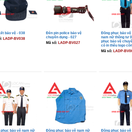
ết bảo vệ - 038
Đèn pin police bảo vệ
Đồng phục bảo vệ
chuyên dụng - 027
nam nữ thông tư 0
ố:
LADP-BV038
phục bảo vệ chuy
Mã số:
LADP-BV027
có in thêu logo côn
Mã số:
LADP-BV0
THÊM VÀO GIỎ
THÊM VÀO GIỎ
THÊM VÀO 
 phục bảo vệ nam nữ
Đồng phục bảo vệ nam nữ
Đồng phục bảo vệ