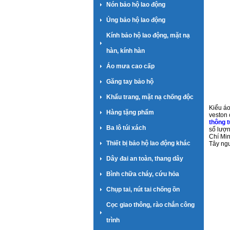
Nón bảo hộ lao động
Ủng bảo hộ lao động
Kính bảo hộ lao động, mặt nạ
hàn, kính hàn
Áo mưa cao cấp
Găng tay bảo hộ
Khẩu trang, mặt nạ chống độc
Kiểu áo
Hàng tặng phẩm
veston 
thông 
Ba lô túi xách
số lượn
Chí Mi
Thiết bị bảo hộ lao động khác
Tây ngu
Dây đai an toàn, thang dây
Bình chữa cháy, cứu hỏa
Chụp tai, nút tai chống ồn
Cọc giao thông, rào chắn công
trình