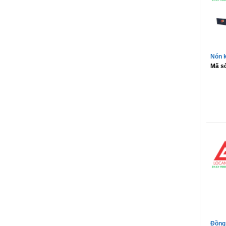
Nón k
Mã s
Đồng