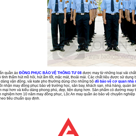
ẩn quần áo
ĐỒNG PHỤC BẢO VỆ THÔNG TƯ 08
được may từ những loại vải chất
 tính thấm hút mồ hôi, hút ẩm tốt, mặc mát, thoải mái. Các chất liệu được sử dụng 
 dàng vận động, vải kate pho thường dùng cho những bộ
đồ bảo vệ cơ quan nhà
ôi nhận may đồng phục bảo vệ trường học, sân bay, khách sạn, nhà hàng, quán ăn, 
 mại hơn và kiểu dáng phong phú, đẹp, tiện dụng hơn. Sản phẩm có đường may tinh
h nghiệm hơn 10 năm may đồng phục, Lộc An may quần áo bảo vệ chuyên nghiệp th
heo tiêu chuẩn quy định.