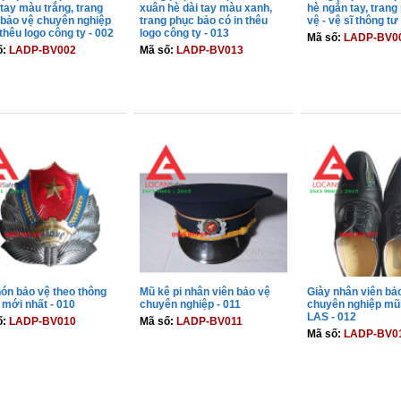
tay màu trắng, trang
xuân hè dài tay màu xanh,
hè ngắn tay, trang
bảo vệ chuyên nghiệp
trang phục bảo có in thêu
vệ - vệ sĩ thông tư
 thêu logo công ty - 002
logo công ty - 013
Mã số:
LADP-BV0
ố:
LADP-BV002
Mã số:
LADP-BV013
THÊM VÀO GIỎ
THÊM VÀO GIỎ
THÊM VÀO 
ón bảo vệ theo thông
Mũ kê pi nhân viên bảo vệ
Giày nhân viên bả
 mới nhất - 010
chuyên nghiệp - 011
chuyên nghiệp mũ
LAS - 012
ố:
LADP-BV010
Mã số:
LADP-BV011
Mã số:
LADP-BV0
THÊM VÀO GIỎ
THÊM VÀO GIỎ
THÊM VÀO 