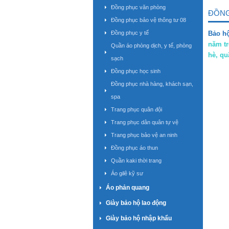
Đồng phục văn phòng
ĐỒNG
Đồng phục bảo vệ thông tư 08
Đồng phục y tế
Bảo h
năm tr
Quần áo phòng dịch, y tế, phòng
hè, qu
sạch
Đồng phục học sinh
Đồng phục nhà hàng, khách sạn,
spa
Trang phục quân đội
Trang phục dân quân tự vệ
Trang phục bảo vệ an ninh
Đồng phục áo thun
Quần kaki thời trang
Áo gilê kỹ sư
Áo phản quang
Giày bảo hộ lao động
Giày bảo hộ nhập khẩu