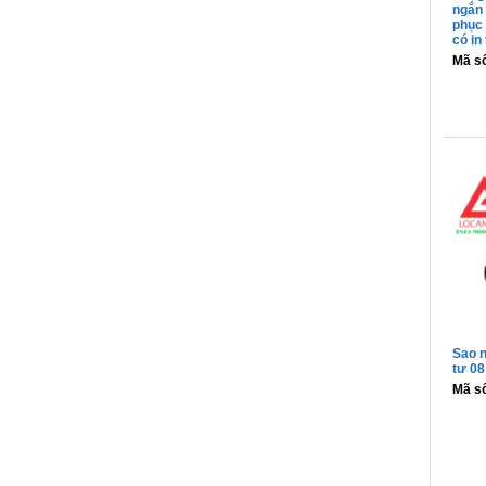
ngắn 
phục 
có in
Mã s
Sao n
tư 08
Mã s