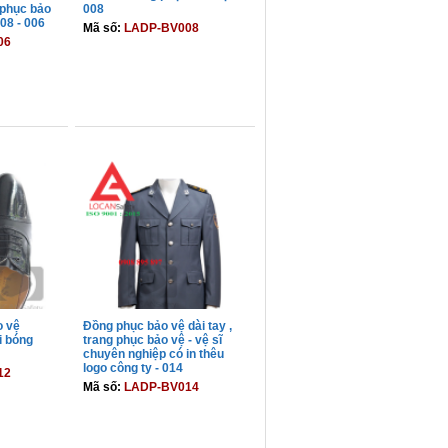
 phục bảo
008
 08 - 006
Mã số:
LADP-BV008
06
GIỎ
THÊM VÀO GIỎ
o vệ
Đồng phục bảo vệ dài tay ,
i bóng
trang phục bảo vệ - vệ sĩ
chuyên nghiệp có in thêu
logo công ty - 014
12
Mã số:
LADP-BV014
GIỎ
THÊM VÀO GIỎ