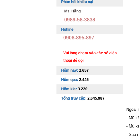
Phản hồi khiếu nại
Ms. Hằng
0989-58-3838
Hotline
0908-895-897
Vui lòng chạm vào các số điện
thoại để gọi
Hôm nay:
2.657
Hôm qua:
2.445
Hôm kia:
3.220
Tổng truy cập:
2.645.987
Ngoài 
- Mũ kế
- Mũ k
- Sao 