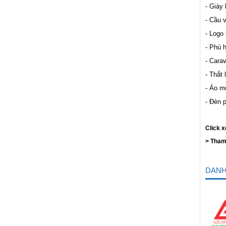
- Giày
- Cầu 
- Logo
- Phù 
- Cara
- Thắt 
- Áo m
- Đèn 
Click 
> Tham
DANH