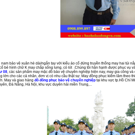
 nam bảo vệ xuân hè dài/ngắn tay với kiểu áo cổ đứng truyền thống may hai túi nắp
cổ bẻ hình chữ K may chắp sống lưng, có lót .Chúng tôi hân hạnh được phục vụ và
tư 08
, các sản phẩm may mặc đồ bảo vệ chuyên nghiệp hiện nay, may gia công và 
g lớn cho các cá nhân, đơn vị có nhu cầu thật sự. May đồng phục kiểm lâm theo thiết
nh. May và giao hàng
đồ đồng phục bảo vệ chuyên nghiệp
tại khu vực tp.Hồ Chí 
yên, Đà Nẵng, Hà Nội, khu vực duyên hải miền Trung,...