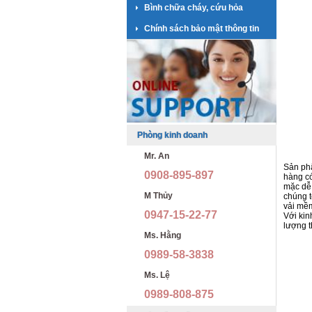
Bình chữa cháy, cứu hỏa
Chính sách bảo mật thông tin
Phòng kinh doanh
Mr. An
Sản ph
0908-895-897
hàng có
mặc dễ
M Thủy
chúng t
vải mềm
0947-15-22-77
Với kin
lượng t
Ms. Hằng
0989-58-3838
Ms. Lệ
0989-808-875