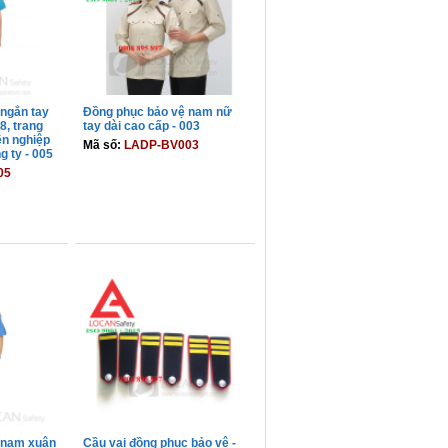
 ngắn tay
Đồng phục bảo vệ nam nữ
8, trang
tay dài cao cấp - 003
ên nghiệp
Mã số:
LADP-BV003
g ty - 005
05
GIỎ
THÊM VÀO GIỎ
 nam xuân
Cầu vai đồng phục bảo vệ -