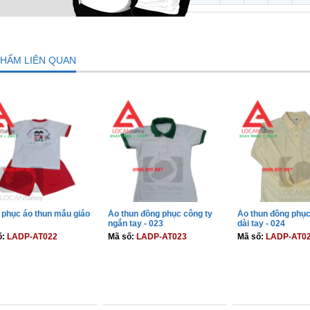
PHẨM LIÊN QUAN
phục áo thun mẫu giáo
Áo thun đồng phục công ty
Áo thun đồng phục
ngắn tay - 023
dài tay - 024
ố:
LADP-AT022
Mã số:
LADP-AT023
Mã số:
LADP-AT0
THÊM VÀO GIỎ
THÊM VÀO GIỎ
THÊM VÀO 