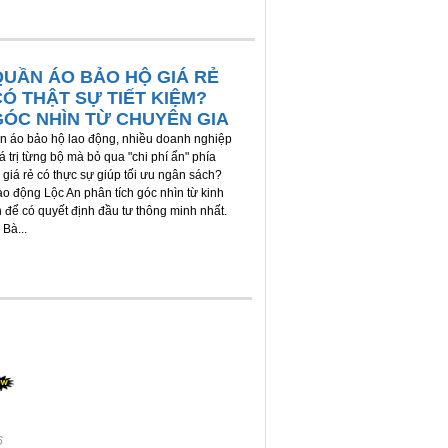
QUẦN ÁO BẢO HỘ GIÁ RẺ
CÓ THẬT SỰ TIẾT KIỆM?
GÓC NHÌN TỪ CHUYÊN GIA
 áo bảo hộ lao động, nhiều doanh nghiệp
 trị từng bộ mà bỏ qua "chi phí ẩn" phía
 giá rẻ có thực sự giúp tối ưu ngân sách?
o động Lộc An phân tích góc nhìn từ kinh
 để có quyết định đầu tư thông minh nhất.
Bà...
6