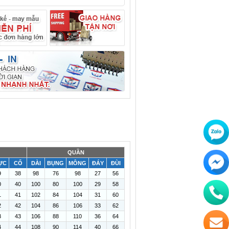
QUẦN
ỰC
CỔ
DÀI
BỤNG
MÔNG
ĐÁY
ĐÙI
9
38
98
76
98
27
56
0
40
100
80
100
29
58
1
41
102
84
104
31
60
2
42
104
86
106
33
62
3
43
106
88
110
36
64
4
44
108
90
114
40
66