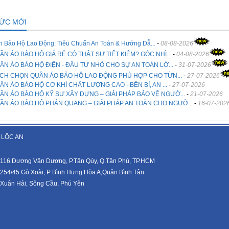
TỨC MỚI
n Bảo Hộ Lao Động: Tiêu Chuẩn An Toàn & Hướng Dẫ...
-
08-08-2026
ẦN ÁO BẢO HỘ GIÁ RẺ CÓ THẬT SỰ TIẾT KIỆM? GÓC NHÌ...
-
04-08-2026
ẦN ÁO BẢO HỘ ĐIỆN - ĐẦU TƯ NHỎ CHO SỰ AN TOÀN LỚ...
-
31-07-2026
CH CHỌN QUẦN ÁO BẢO HỘ LAO ĐỘNG PHÙ HỢP CHO TỪN...
-
27-07-2026
ẦN ÁO BẢO HỘ CƠ KHÍ CHẤT LƯỢNG CAO - BỀN BỈ, AN ...
-
27-07-2026
ẦN ÁO BẢO HỘ KỸ SƯ XÂY DỰNG – GIẢI PHÁP BẢO VỆ NGƯỜ...
-
21-07-2026
ẦN ÁO BẢO HỘ PHẢN QUANG – GIẢI PHÁP AN TOÀN CHO NGƯỜ...
-
16-07-202
 LỘC AN
116 Dương Văn Dương, P.Tân Qúy, Q.Tân Phú, TP.HCM
254/45 Gò Xoài, P Bình Hưng Hòa A,Quận Bình Tân
Xuân Hải, Sông Cầu, Phú Yên