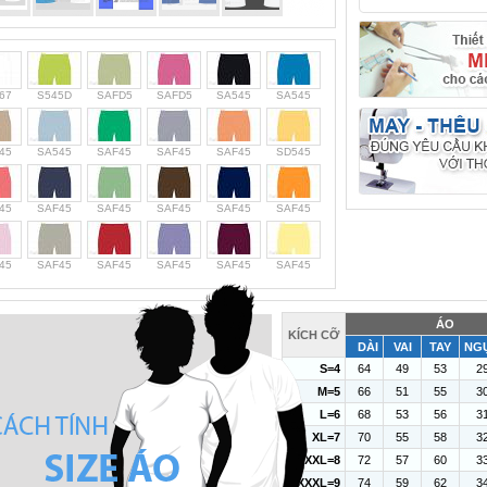
67
S545D
SAFD5
SAFD5
SA545
SA545
45
SA545
SAF45
SAF45
SAF45
SD545
45
SAF45
SAF45
SAF45
SAF45
SAF45
45
SAF45
SAF45
SAF45
SAF45
SAF45
ÁO
KÍCH CỠ
DÀI
VAI
TAY
NG
S=4
64
49
53
2
M=5
66
51
55
3
L=6
68
53
56
3
XL=7
70
55
58
3
XXL=8
72
57
60
3
XXXL=9
74
59
62
3