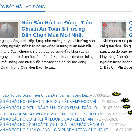
TỨC BẢO HỘ LAO ĐỘNG
Nón Bảo Hộ Lao Động: Tiêu
Chuẩn An Toàn & Hướng
Dẫn Chọn Mua Mới Nhất
g mọi công trình xây dựng, nhà xưởng hay môi trường sản
Khi chọn mua quần
 công nghiệp, nón bảo hộ lao động là trang bị an toàn bắt
chỉ quan tâm đến giá
 hàng đầu. Không chỉ giúp bảo vệ vùng đầu khỏi các va
sau. Liệu đồ bảo hộ
nguy hiểm, một chiếc nón bảo hộ đạt chuẩn còn đem lại sự
Hãy cùng Bảo hộ La
i mái, nâng cao hiệu suất làm việc cho người lao động. 1.
nghiệm trong ngành
Quan Trọng Của Nón Bảo Hộ La...
1. Bẫy Chi Phí Dưới 
n Bảo Hộ Lao Động: Tiêu Chuẩn An Toàn & Hướng Dẫ...
-
08-08-2026
ẦN ÁO BẢO HỘ GIÁ RẺ CÓ THẬT SỰ TIẾT KIỆM? GÓC NHÌ...
-
04-08-2026
ẦN ÁO BẢO HỘ ĐIỆN - ĐẦU TƯ NHỎ CHO SỰ AN TOÀN LỚ...
-
31-07-2026
CH CHỌN QUẦN ÁO BẢO HỘ LAO ĐỘNG PHÙ HỢP CHO TỪN...
-
27-07-2026
ẦN ÁO BẢO HỘ CƠ KHÍ CHẤT LƯỢNG CAO - BỀN BỈ, AN ...
-
27-07-2026
ẦN ÁO BẢO HỘ KỸ SƯ XÂY DỰNG – GIẢI PHÁP BẢO VỆ NGƯỜ...
-
21-07-2026
ẦN ÁO BẢO HỘ PHẢN QUANG – GIẢI PHÁP AN TOÀN CHO NGƯỜ...
-
16-07-202