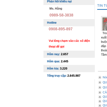
Phản hồi khiếu nại
TIN 
Ms. Hằng
0989-58-3838
Hotline
0908-895-897
Tron
xuất
Vui lòng chạm vào các số điện
buộc
đập 
thoại để gọi
thoả
Hôm nay:
2.657
Tầm 
Hôm qua:
2.445
Hôm kia:
3.220
Tổng truy cập:
2.645.987
Nó
QU
QU
CÁ
QU
QU
QU