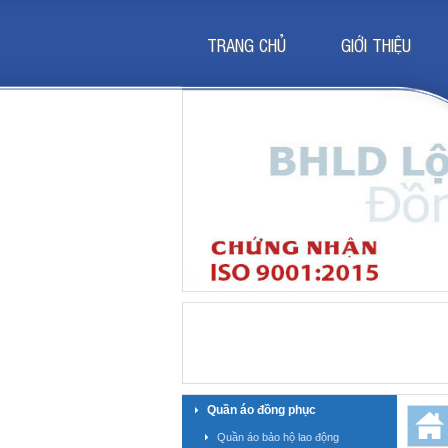
TRANG CHỦ
GIỚI THIỆU
Quần áo đồng phục
Quần áo bảo hộ lao động