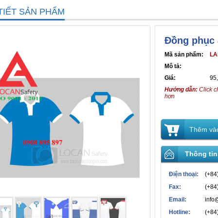
TIẾT SẢN PHẨM
Đồng phục 
Mã sản phẩm:
LA
Mô tả:
Giá:
95
Hướng dẫn:
Click c
hơn
Thêm vào
Thông tin
Điện thoại:
(+84
Fax:
(+84
Email:
info
Hotline:
(+84