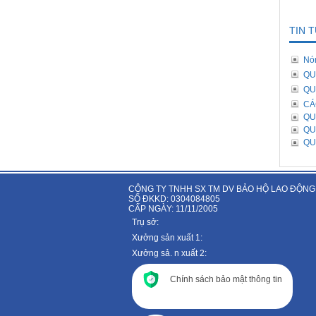
TIN 
Nó
QU
QU
CÁ
QU
QU
QU
CÔNG TY TNHH SX TM DV BẢO HỘ LAO ĐỘNG
SỐ ĐKKD: 0304084805
CẤP NGÀY: 11/11/2005
Trụ sở:
Xưởng sản xuất 1:
Xưởng sả. n xuất 2:
Chính sách bảo mật thông tin