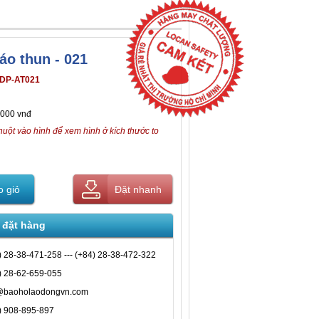
áo thun - 021
DP-AT021
,000 vnđ
huột vào hình để xem hình ở kích thước to
 giỏ
Đặt nhanh
 đặt hàng
) 28-38-471-258 --- (+84) 28-38-472-322
) 28-62-659-055
@baoholaodongvn.com
) 908-895-897