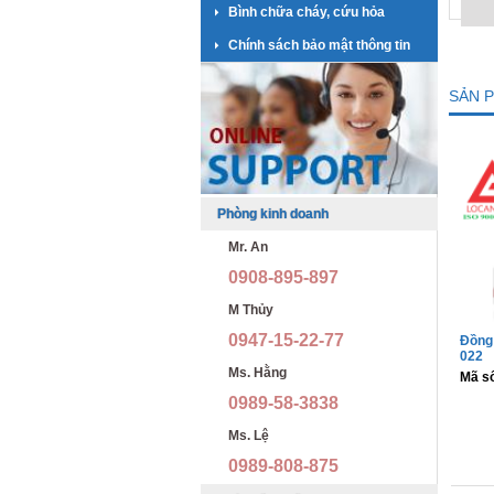
Bình chữa cháy, cứu hỏa
Chính sách bảo mật thông tin
SẢN 
Phòng kinh doanh
Mr. An
0908-895-897
M Thủy
0947-15-22-77
Đồng 
022
Ms. Hằng
Mã s
0989-58-3838
Ms. Lệ
0989-808-875