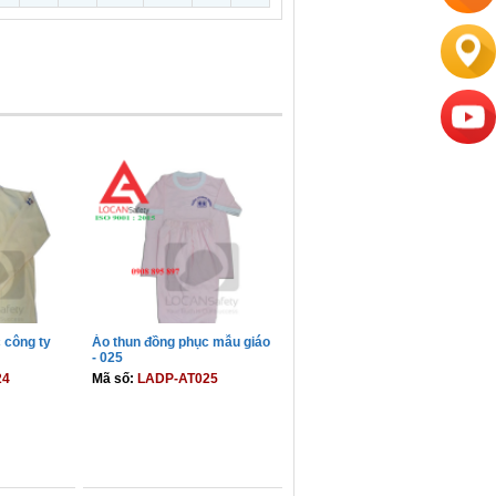
 công ty
Áo thun đồng phục mẫu giáo
- 025
24
Mã số:
LADP-AT025
GIỎ
THÊM VÀO GIỎ