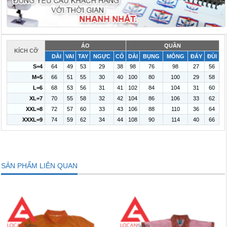
ÁO
QUẦN
KÍCH CỠ
DÀI
VAI
TAY
NGỰC
CỔ
DÀI
BỤNG
MÔNG
ĐÁY
ĐÙI
S=4
64
49
53
29
38
98
76
98
27
56
M=5
66
51
55
30
40
100
80
100
29
58
L=6
68
53
56
31
41
102
84
104
31
60
XL=7
70
55
58
32
42
104
86
106
33
62
XXL=8
72
57
60
33
43
106
88
110
36
64
XXXL=9
74
59
62
34
44
108
90
114
40
66
SẢN PHẨM LIÊN QUAN