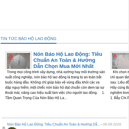
THÊM VÀO GIỎ
THÊM VÀO GIỎ
TIN TỨC BẢO HỘ LAO ĐỘNG
Nón Bảo Hộ Lao Động: Tiêu
Chuẩn An Toàn & Hướng
Dẫn Chọn Mua Mới Nhất
Trong mọi công trình xây dựng, nhà xưởng hay môi trường sản
Khi chọn m
xuất công nghiệp, nón bảo hộ lao động là trang bị an toàn bắt
chỉ quan tâm
buộc hàng đầu. Không chỉ giúp bảo vệ vùng đầu khỏi các va
sau. Liệu đ
đập nguy hiểm, một chiếc nón bảo hộ đạt chuẩn còn đem lại sự
Hãy cùng Bả
thoải mái, nâng cao hiệu suất làm việc cho người lao động. 1.
nghiệm tron
Tầm Quan Trọng Của Nón Bảo Hộ La...
1. Bẫy Chi P
Nón Bảo Hộ Lao Động: Tiêu Chuẩn An Toàn & Hướng Dẫ...
-
08-08-2026