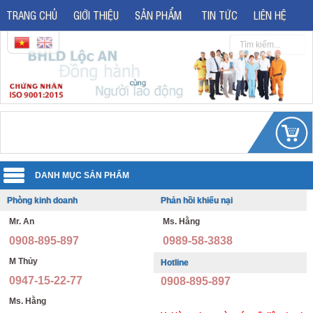
TRANG CHỦ
GIỚI THIỆU
SẢN PHẨM
TIN TỨC
LIÊN HỆ
Phòng kinh doanh
Phản hồi khiếu nại
Quần áo đồng phục
Mr. An
Ms. Hằng
Áo phản quang
Quần áo bảo hộ lao động
0908-895-897
0989-58-3838
Giày bảo hộ lao động
Đồng phục văn phòng
M Thủy
Hotline
0947-15-22-77
0908-895-897
Giày bảo hộ nhập khẩu
Đồng phục bảo vệ thông tư 08
Ms. Hằng