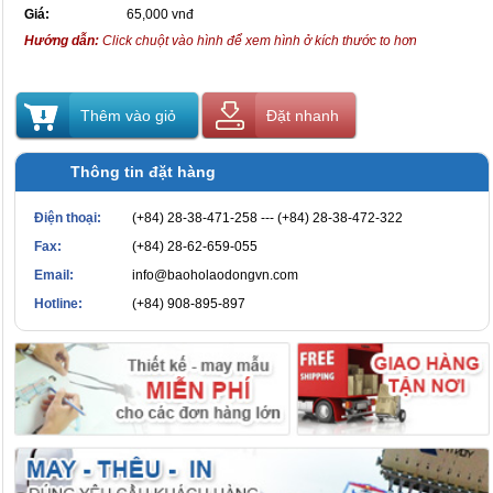
Giá:
65,000 vnđ
Hướng dẫn:
Click chuột vào hình để xem hình ở kích thước to hơn
Thêm vào giỏ
Đặt nhanh
Thông tin đặt hàng
Điện thoại:
(+84) 28-38-471-258 --- (+84) 28-38-472-322
Fax:
(+84) 28-62-659-055
Email:
info@baoholaodongvn.com
Hotline:
(+84) 908-895-897