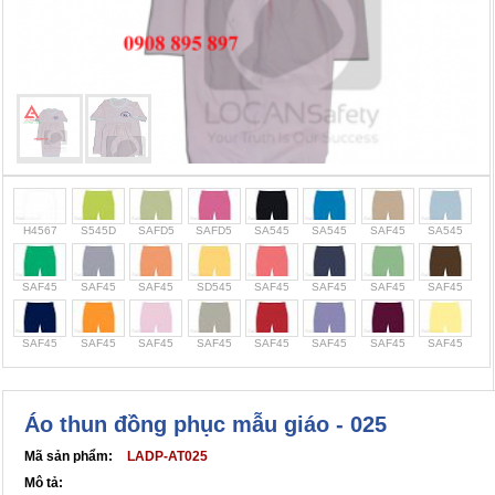
Cọc giao thông, rào chắn công trình
Bình chữa cháy, cứu hỏa
Chính sách bảo mật thông tin
H4567
S545D
SAFD5
SAFD5
SA545
SA545
SAF45
SA545
SAF45
SAF45
SAF45
SD545
SAF45
SAF45
SAF45
SAF45
SAF45
SAF45
SAF45
SAF45
SAF45
SAF45
SAF45
SAF45
Áo thun đồng phục mẫu giáo - 025
Mã sản phẩm:
LADP-AT025
Mô tả: