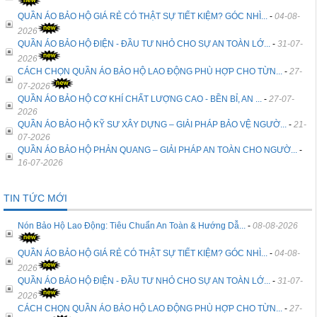
QUẦN ÁO BẢO HỘ GIÁ RẺ CÓ THẬT SỰ TIẾT KIỆM? GÓC NHÌ...
-
04-08-
2026
QUẦN ÁO BẢO HỘ ĐIỆN - ĐẦU TƯ NHỎ CHO SỰ AN TOÀN LỚ...
-
31-07-
2026
CÁCH CHỌN QUẦN ÁO BẢO HỘ LAO ĐỘNG PHÙ HỢP CHO TỪN...
-
27-
07-2026
QUẦN ÁO BẢO HỘ CƠ KHÍ CHẤT LƯỢNG CAO - BỀN BỈ, AN ...
-
27-07-
2026
QUẦN ÁO BẢO HỘ KỸ SƯ XÂY DỰNG – GIẢI PHÁP BẢO VỆ NGƯỜ...
-
21-
07-2026
QUẦN ÁO BẢO HỘ PHẢN QUANG – GIẢI PHÁP AN TOÀN CHO NGƯỜ...
-
16-07-2026
TIN TỨC MỚI
Nón Bảo Hộ Lao Động: Tiêu Chuẩn An Toàn & Hướng Dẫ...
-
08-08-2026
QUẦN ÁO BẢO HỘ GIÁ RẺ CÓ THẬT SỰ TIẾT KIỆM? GÓC NHÌ...
-
04-08-
2026
QUẦN ÁO BẢO HỘ ĐIỆN - ĐẦU TƯ NHỎ CHO SỰ AN TOÀN LỚ...
-
31-07-
2026
CÁCH CHỌN QUẦN ÁO BẢO HỘ LAO ĐỘNG PHÙ HỢP CHO TỪN...
-
27-