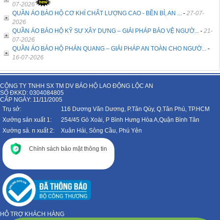
07-2026
QUẦN ÁO BẢO HỘ CƠ KHÍ CHẤT LƯỢNG CAO - BỀN BỈ, AN ...
-
27-07-
2026
QUẦN ÁO BẢO HỘ KỸ SƯ XÂY DỰNG – GIẢI PHÁP BẢO VỆ NGƯỜ...
-
21-
07-2026
QUẦN ÁO BẢO HỘ PHẢN QUANG – GIẢI PHÁP AN TOÀN CHO NGƯỜ...
-
16-07-2026
CÔNG TY TNHH SX TM DV BẢO HỘ LAO ĐỘNG LỘC AN
SỐ ĐKKD: 0304084805
CẤP NGÀY: 11/11/2005
Trụ sở:
116 Dương Văn Dương, P.Tân Qúy, Q.Tân Phú, TP.HCM
Xưởng sản xuất 1:
254/45 Gò Xoài, P Bình Hưng Hòa A,Quận Bình Tân
Xưởng sả. n xuất 2:
Xuân Hải, Sông Cầu, Phú Yên
Chính sách bảo mật thông tin
HỖ TRỢ KHÁCH HÀNG