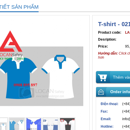
TIẾT SẢN PHẨM
T-shirt - 02
Product code:
LA
Desription:
Price:
95
Hướng dẫn:
Click c
hơn
Thêm vào
Order inf
Điện thoại:
(+84
Fax:
(+84
Email:
info
Hotline:
(+84