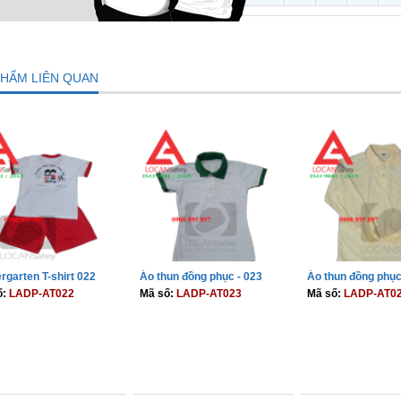
PHẨM LIÊN QUAN
rgarten T-shirt 022
Áo thun đồng phục - 023
Áo thun đồng phục
ố:
LADP-AT022
Mã số:
LADP-AT023
Mã số:
LADP-AT0
THÊM VÀO GIỎ
THÊM VÀO GIỎ
THÊM VÀO 