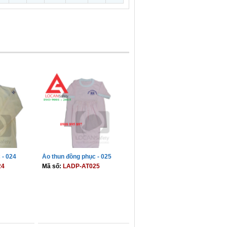
 - 024
Áo thun đồng phục - 025
24
Mã số:
LADP-AT025
GIỎ
THÊM VÀO GIỎ