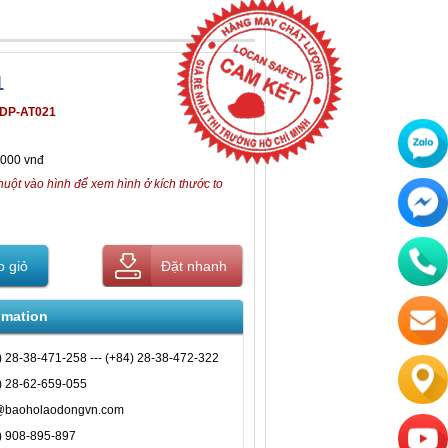
1
DP-AT021
,000 vnđ
huột vào hình để xem hình ở kích thước to
 giỏ
Đặt nhanh
omation
) 28-38-471-258 --- (+84) 28-38-472-322
) 28-62-659-055
@baoholaodongvn.com
) 908-895-897