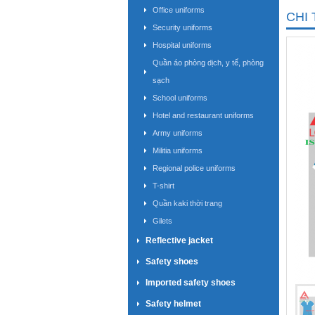
Office uniforms
CHI 
Security uniforms
Hospital uniforms
Quần áo phòng dịch, y tế, phòng
sạch
School uniforms
Hotel and restaurant uniforms
Army uniforms
Militia uniforms
Regional police uniforms
T-shirt
Quần kaki thời trang
Gilets
Reflective jacket
Safety shoes
Imported safety shoes
Safety helmet