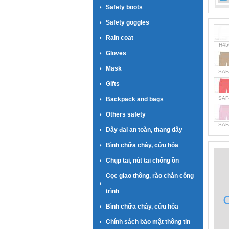
Safety boots
Safety goggles
Rain coat
H45
Gloves
Mask
SAF
Gifts
SAF
Backpack and bags
Others safety
SAF
Dây đai an toàn, thang dây
Bình chữa cháy, cứu hỏa
Chụp tai, nút tai chống ồn
Cọc giao thông, rào chắn công
trình
Bình chữa cháy, cứu hỏa
Chính sách bảo mật thông tin