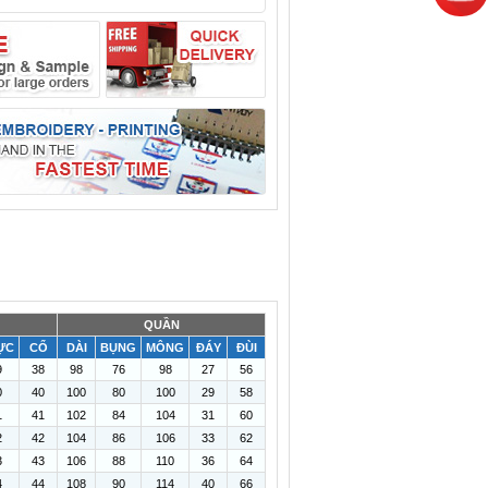
QUẦN
ỰC
CỔ
DÀI
BỤNG
MÔNG
ĐÁY
ĐÙI
9
38
98
76
98
27
56
0
40
100
80
100
29
58
1
41
102
84
104
31
60
2
42
104
86
106
33
62
3
43
106
88
110
36
64
4
44
108
90
114
40
66