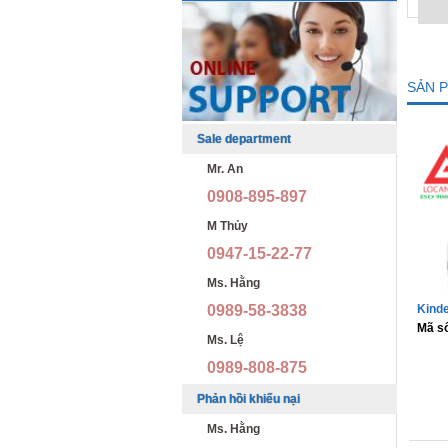
SẢN 
Sale department
Mr. An
0908-895-897
M Thủy
0947-15-22-77
Ms. Hằng
0989-58-3838
Kinde
Mã s
Ms. Lệ
0989-808-875
Phản hồi khiếu nại
Ms. Hằng