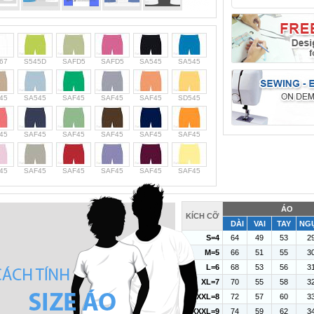
67
S545D
SAFD5
SAFD5
SA545
SA545
45
SA545
SAF45
SAF45
SAF45
SD545
45
SAF45
SAF45
SAF45
SAF45
SAF45
45
SAF45
SAF45
SAF45
SAF45
SAF45
ÁO
KÍCH CỠ
DÀI
VAI
TAY
NG
S=4
64
49
53
2
M=5
66
51
55
3
L=6
68
53
56
3
XL=7
70
55
58
3
XXL=8
72
57
60
3
XXXL=9
74
59
62
3