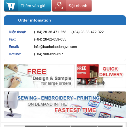
Thêm vào giỏ
Đặt nhanh
Order infomation
Điện thoại:
(+84) 28-38-471-258 --- (+84) 28-38-472-322
Fax:
(+84) 28-62-659-055
Email:
info@baoholaodongvn.com
Hotline:
(+84) 908-895-897