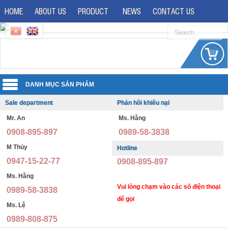
HOME
ABOUT US
PRODUCT
NEWS
CONTACT US
Sale department
Phản hồi khiếu nại
Uniforms
Mr. An
Ms. Hằng
Reflective jacket
Guard uniforms
0908-895-897
0989-58-3838
Safety shoes
Office uniforms
M Thủy
Hotline
0947-15-22-77
0908-895-897
Imported safety shoes
Security uniforms
Ms. Hằng
Safety helmet
Hospital uniforms
Vui lòng chạm vào các số điện thoại
0989-58-3838
để gọi
Ms. Lệ
Safety boots
Quần áo phòng dịch, y tế, phòng sạch
0989-808-875
Safety goggles
School uniforms