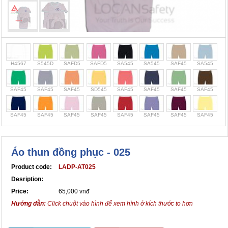
Chính sách bảo mật thông tin
H4567
S545D
SAFD5
SAFD5
SA545
SA545
SAF45
SA545
SAF45
SAF45
SAF45
SD545
SAF45
SAF45
SAF45
SAF45
SAF45
SAF45
SAF45
SAF45
SAF45
SAF45
SAF45
SAF45
Áo thun đồng phục - 025
Product code:
LADP-AT025
Desription:
Price:
65,000 vnđ
Hướng dẫn:
Click chuột vào hình để xem hình ở kích thước to hơn