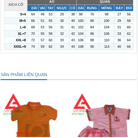
ÁO
QUẦN
KÍCH CỠ
DÀI
VAI
TAY
NGỰC
CỔ
DÀI
BỤNG
MÔNG
ĐÁY
ĐÙI
S=4
64
49
53
29
38
98
76
98
27
56
M=5
66
51
55
30
40
100
80
100
29
58
L=6
68
53
56
31
41
102
84
104
31
60
XL=7
70
55
58
32
42
104
86
106
33
62
XXL=8
72
57
60
33
43
106
88
110
36
64
XXXL=9
74
59
62
34
44
108
90
114
40
66
SẢN PHẨM LIÊN QUAN