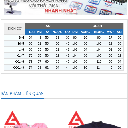
ÁO
QUẦN
KÍCH CỠ
DÀI
VAI
TAY
NGỰC
CỔ
DÀI
BỤNG
MÔNG
ĐÁY
ĐÙI
S=4
64
49
53
29
38
98
76
98
27
56
M=5
66
51
55
30
40
100
80
100
29
58
L=6
68
53
56
31
41
102
84
104
31
60
XL=7
70
55
58
32
42
104
86
106
33
62
XXL=8
72
57
60
33
43
106
88
110
36
64
XXXL=9
74
59
62
34
44
108
90
114
40
66
SẢN PHẨM LIÊN QUAN