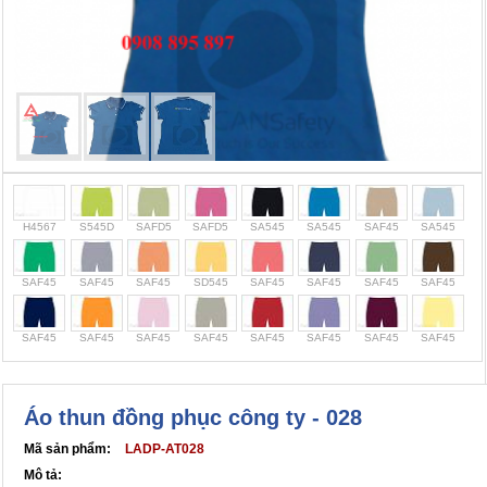
Cọc giao thông, rào chắn công trình
Bình chữa cháy, cứu hỏa
Chính sách bảo mật thông tin
H4567
S545D
SAFD5
SAFD5
SA545
SA545
SAF45
SA545
SAF45
SAF45
SAF45
SD545
SAF45
SAF45
SAF45
SAF45
SAF45
SAF45
SAF45
SAF45
SAF45
SAF45
SAF45
SAF45
Áo thun đồng phục công ty - 028
Mã sản phẩm:
LADP-AT028
Mô tả: