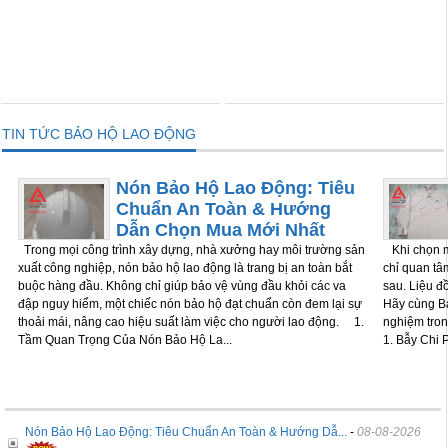
THÊM VÀO GIỎ
THÊM VÀO GIỎ
TIN TỨC BẢO HỘ LAO ĐỘNG
Nón Bảo Hộ Lao Động: Tiêu
Chuẩn An Toàn & Hướng
Dẫn Chọn Mua Mới Nhất
Trong mọi công trình xây dựng, nhà xưởng hay môi trường sản
Khi chọn m
xuất công nghiệp, nón bảo hộ lao động là trang bị an toàn bắt
chỉ quan tâm
buộc hàng đầu. Không chỉ giúp bảo vệ vùng đầu khỏi các va
sau. Liệu đ
đập nguy hiểm, một chiếc nón bảo hộ đạt chuẩn còn đem lại sự
Hãy cùng Bả
thoải mái, nâng cao hiệu suất làm việc cho người lao động. 1.
nghiệm tron
Tầm Quan Trọng Của Nón Bảo Hộ La...
1. Bẫy Chi P
Nón Bảo Hộ Lao Động: Tiêu Chuẩn An Toàn & Hướng Dẫ...
-
08-08-2026