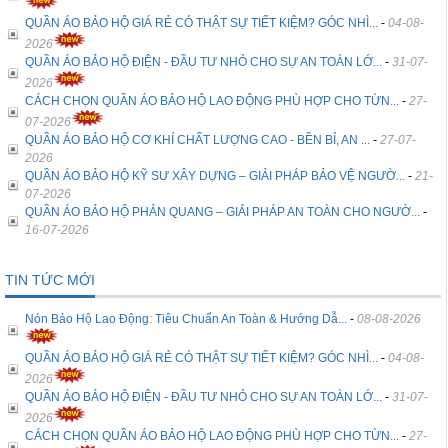
QUẦN ÁO BẢO HỘ GIÁ RẺ CÓ THẬT SỰ TIẾT KIỆM? GÓC NHÌ...
-
04-08-
2026
QUẦN ÁO BẢO HỘ ĐIỆN - ĐẦU TƯ NHỎ CHO SỰ AN TOÀN LỚ...
-
31-07-
2026
CÁCH CHỌN QUẦN ÁO BẢO HỘ LAO ĐỘNG PHÙ HỢP CHO TỪN...
-
27-
07-2026
QUẦN ÁO BẢO HỘ CƠ KHÍ CHẤT LƯỢNG CAO - BỀN BỈ, AN ...
-
27-07-
2026
QUẦN ÁO BẢO HỘ KỸ SƯ XÂY DỰNG – GIẢI PHÁP BẢO VỆ NGƯỜ...
-
21-
07-2026
QUẦN ÁO BẢO HỘ PHẢN QUANG – GIẢI PHÁP AN TOÀN CHO NGƯỜ...
-
16-07-2026
TIN TỨC MỚI
Nón Bảo Hộ Lao Động: Tiêu Chuẩn An Toàn & Hướng Dẫ...
-
08-08-2026
QUẦN ÁO BẢO HỘ GIÁ RẺ CÓ THẬT SỰ TIẾT KIỆM? GÓC NHÌ...
-
04-08-
2026
QUẦN ÁO BẢO HỘ ĐIỆN - ĐẦU TƯ NHỎ CHO SỰ AN TOÀN LỚ...
-
31-07-
2026
CÁCH CHỌN QUẦN ÁO BẢO HỘ LAO ĐỘNG PHÙ HỢP CHO TỪN...
-
27-