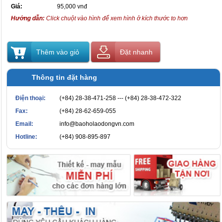
Giá:
95,000 vnđ
Hướng dẫn:
Click chuột vào hình để xem hình ở kích thước to hơn
Thêm vào giỏ
Đặt nhanh
Thông tin đặt hàng
Điện thoại:
(+84) 28-38-471-258 --- (+84) 28-38-472-322
Fax:
(+84) 28-62-659-055
Email:
info@baoholaodongvn.com
Hotline:
(+84) 908-895-897