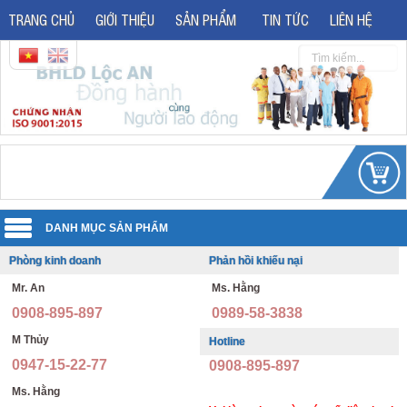
TRANG CHỦ
GIỚI THIỆU
SẢN PHẨM
TIN TỨC
LIÊN HỆ
Phòng kinh doanh
Phản hồi khiếu nại
Quần áo đồng phục
Mr. An
Ms. Hằng
Áo phản quang
Quần áo bảo hộ lao động
0908-895-897
0989-58-3838
Giày bảo hộ lao động
Đồng phục văn phòng
M Thủy
Hotline
0947-15-22-77
0908-895-897
Giày bảo hộ nhập khẩu
Đồng phục bảo vệ thông tư 08
Ms. Hằng