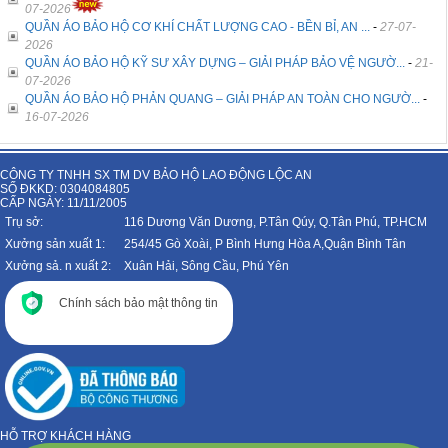
07-2026
QUẦN ÁO BẢO HỘ CƠ KHÍ CHẤT LƯỢNG CAO - BỀN BỈ, AN ...
-
27-07-
2026
QUẦN ÁO BẢO HỘ KỸ SƯ XÂY DỰNG – GIẢI PHÁP BẢO VỆ NGƯỜ...
-
21-
07-2026
QUẦN ÁO BẢO HỘ PHẢN QUANG – GIẢI PHÁP AN TOÀN CHO NGƯỜ...
-
16-07-2026
CÔNG TY TNHH SX TM DV BẢO HỘ LAO ĐỘNG LỘC AN
SỐ ĐKKD: 0304084805
CẤP NGÀY: 11/11/2005
Trụ sở:
116 Dương Văn Dương, P.Tân Qúy, Q.Tân Phú, TP.HCM
Xưởng sản xuất 1:
254/45 Gò Xoài, P Bình Hưng Hòa A,Quận Bình Tân
Xưởng sả. n xuất 2:
Xuân Hải, Sông Cầu, Phú Yên
Chính sách bảo mật thông tin
HỖ TRỢ KHÁCH HÀNG