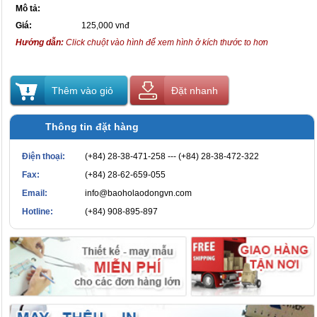
Mô tả:
Giá:
125,000 vnđ
Hướng dẫn:
Click chuột vào hình để xem hình ở kích thước to hơn
Thêm vào giỏ
Đặt nhanh
Thông tin đặt hàng
Điện thoại:
(+84) 28-38-471-258 --- (+84) 28-38-472-322
Fax:
(+84) 28-62-659-055
Email:
info@baoholaodongvn.com
Hotline:
(+84) 908-895-897