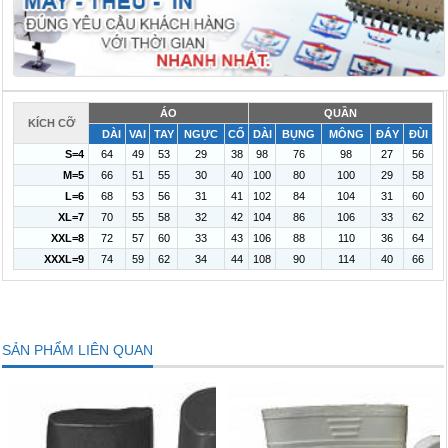
ÁO
QUẦN
KÍCH CỠ
DÀI
VAI
TAY
NGỰC
CỔ
DÀI
BỤNG
MÔNG
ĐÁY
ĐÙI
S=4
64
49
53
29
38
98
76
98
27
56
M=5
66
51
55
30
40
100
80
100
29
58
L=6
68
53
56
31
41
102
84
104
31
60
XL=7
70
55
58
32
42
104
86
106
33
62
XXL=8
72
57
60
33
43
106
88
110
36
64
XXXL=9
74
59
62
34
44
108
90
114
40
66
SẢN PHẨM LIÊN QUAN