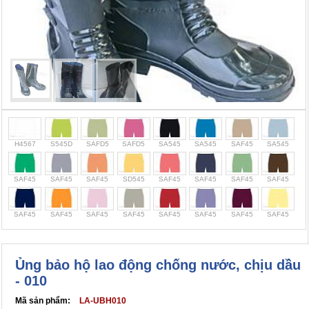
Cọc giao thông, rào chắn công trình
Bình chữa cháy, cứu hỏa
Chính sách bảo mật thông tin
H4567
S545D
SAFD5
SAFD5
SA545
SA545
SAF45
SA545
SAF45
SAF45
SAF45
SD545
SAF45
SAF45
SAF45
SAF45
SAF45
SAF45
SAF45
SAF45
SAF45
SAF45
SAF45
SAF45
Ủng bảo hộ lao động chống nước, chịu dầu
- 010
Mã sản phẩm:
LA-UBH010