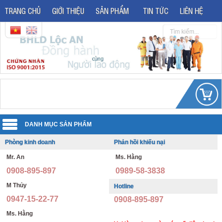
TRANG CHỦ
GIỚI THIỆU
SẢN PHẨM
TIN TỨC
LIÊN HỆ
Phòng kinh doanh
Phản hồi khiếu nại
Quần áo đồng phục
Mr. An
Ms. Hằng
Áo phản quang
Quần áo bảo hộ lao động
0908-895-897
0989-58-3838
Giày bảo hộ lao động
Đồng phục văn phòng
M Thủy
Hotline
0947-15-22-77
0908-895-897
Giày bảo hộ nhập khẩu
Đồng phục bảo vệ thông tư 08
Ms. Hằng