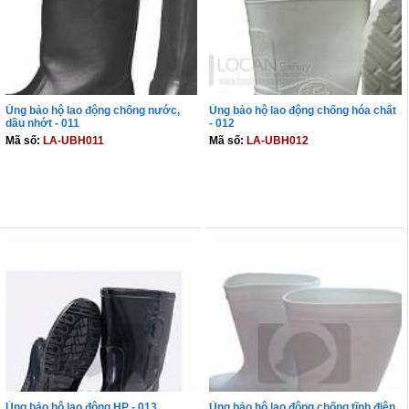
Ủng bảo hộ lao động chống nước,
Ủng bảo hộ lao động chống hóa chất
dầu nhớt - 011
- 012
Mã số:
LA-UBH011
Mã số:
LA-UBH012
THÊM VÀO GIỎ
THÊM VÀO GIỎ
Ủng bảo hộ lao động HP - 013
Ủng bảo hộ lao động chống tĩnh điện