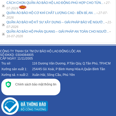
CÁCH CHỌN QUẦN ÁO BẢO HỘ LAO ĐỘNG PHÙ HỢP CHO TỪN...
-
27-
07-2026
QUẦN ÁO BẢO HỘ CƠ KHÍ CHẤT LƯỢNG CAO - BỀN BỈ, AN ...
-
27-07-
2026
QUẦN ÁO BẢO HỘ KỸ SƯ XÂY DỰNG – GIẢI PHÁP BẢO VỆ NGƯỜ...
-
21-
07-2026
QUẦN ÁO BẢO HỘ PHẢN QUANG – GIẢI PHÁP AN TOÀN CHO NGƯỜ...
-
16-07-2026
CÔNG TY TNHH SX TM DV BẢO HỘ LAO ĐỘNG LỘC AN
SỐ ĐKKD: 0304084805
CẤP NGÀY: 11/11/2005
Trụ sở:
116 Dương Văn Dương, P.Tân Qúy, Q.Tân Phú, TP.HCM
Xưởng sản xuất 1:
254/45 Gò Xoài, P Bình Hưng Hòa A,Quận Bình Tân
Xưởng sả. n xuất 2:
Xuân Hải, Sông Cầu, Phú Yên
Chính sách bảo mật thông tin