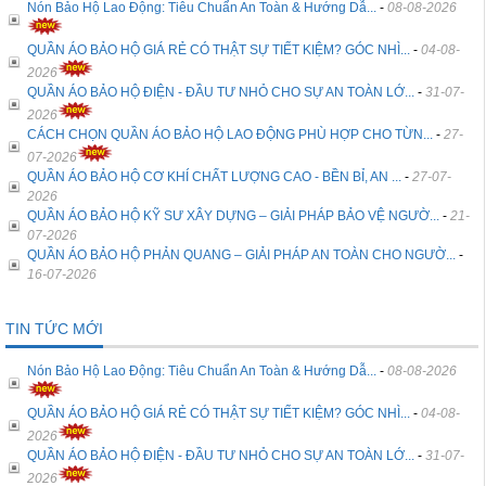
Nón Bảo Hộ Lao Động: Tiêu Chuẩn An Toàn & Hướng Dẫ...
-
08-08-2026
QUẦN ÁO BẢO HỘ GIÁ RẺ CÓ THẬT SỰ TIẾT KIỆM? GÓC NHÌ...
-
04-08-
2026
QUẦN ÁO BẢO HỘ ĐIỆN - ĐẦU TƯ NHỎ CHO SỰ AN TOÀN LỚ...
-
31-07-
2026
CÁCH CHỌN QUẦN ÁO BẢO HỘ LAO ĐỘNG PHÙ HỢP CHO TỪN...
-
27-
07-2026
QUẦN ÁO BẢO HỘ CƠ KHÍ CHẤT LƯỢNG CAO - BỀN BỈ, AN ...
-
27-07-
2026
QUẦN ÁO BẢO HỘ KỸ SƯ XÂY DỰNG – GIẢI PHÁP BẢO VỆ NGƯỜ...
-
21-
07-2026
QUẦN ÁO BẢO HỘ PHẢN QUANG – GIẢI PHÁP AN TOÀN CHO NGƯỜ...
-
16-07-2026
TIN TỨC MỚI
Nón Bảo Hộ Lao Động: Tiêu Chuẩn An Toàn & Hướng Dẫ...
-
08-08-2026
QUẦN ÁO BẢO HỘ GIÁ RẺ CÓ THẬT SỰ TIẾT KIỆM? GÓC NHÌ...
-
04-08-
2026
QUẦN ÁO BẢO HỘ ĐIỆN - ĐẦU TƯ NHỎ CHO SỰ AN TOÀN LỚ...
-
31-07-
2026