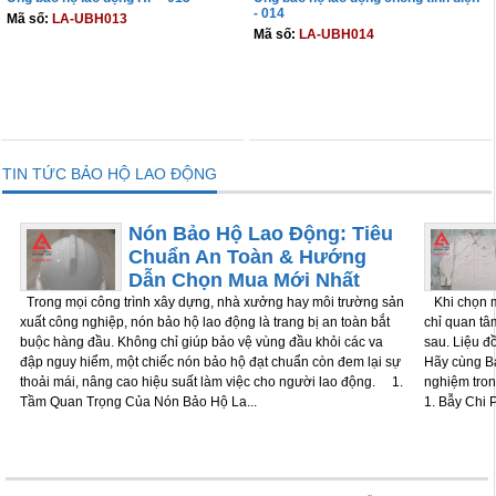
- 014
Mã số:
LA-UBH013
Mã số:
LA-UBH014
THÊM VÀO GIỎ
THÊM VÀO GIỎ
TIN TỨC BẢO HỘ LAO ĐỘNG
Nón Bảo Hộ Lao Động: Tiêu
Chuẩn An Toàn & Hướng
Dẫn Chọn Mua Mới Nhất
Trong mọi công trình xây dựng, nhà xưởng hay môi trường sản
Khi chọn m
xuất công nghiệp, nón bảo hộ lao động là trang bị an toàn bắt
chỉ quan tâm
buộc hàng đầu. Không chỉ giúp bảo vệ vùng đầu khỏi các va
sau. Liệu đ
đập nguy hiểm, một chiếc nón bảo hộ đạt chuẩn còn đem lại sự
Hãy cùng Bả
thoải mái, nâng cao hiệu suất làm việc cho người lao động. 1.
nghiệm tron
Tầm Quan Trọng Của Nón Bảo Hộ La...
1. Bẫy Chi P