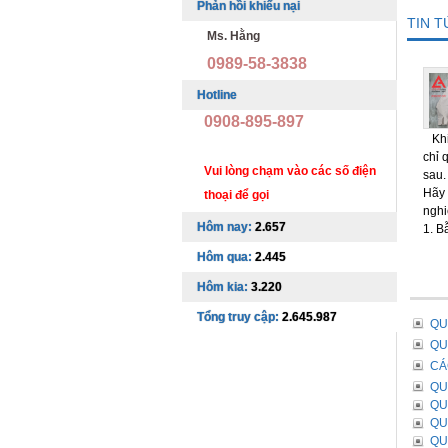
Phản hồi khiếu nại
TIN 
Ms. Hằng
0989-58-3838
Hotline
0908-895-897
Khi 
chỉ 
Vui lòng chạm vào các số điện
sau.
Hãy 
thoại để gọi
nghi
Hôm nay:
2.657
1. B
Hôm qua:
2.445
Hôm kia:
3.220
Tổng truy cập:
2.645.987
QU
QU
CÁ
QU
QU
QU
QU