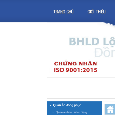
TRANG CHỦ
GIỚI THIỆU
Quần áo đồng phục
Quần áo bảo hộ lao động