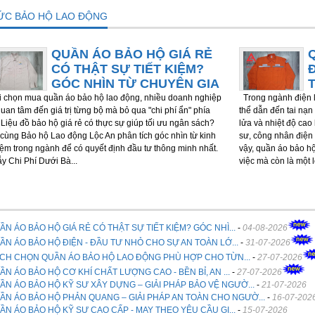
TỨC BẢO HỘ LAO ĐỘNG
QUẦN ÁO BẢO HỘ GIÁ RẺ
CÓ THẬT SỰ TIẾT KIỆM?
GÓC NHÌN TỪ CHUYÊN GIA
chọn mua quần áo bảo hộ lao động, nhiều doanh nghiệp
Trong ngành điện l
quan tâm đến giá trị từng bộ mà bỏ qua "chi phí ẩn" phía
thể dẫn đến tai nạn 
 Liệu đồ bảo hộ giá rẻ có thực sự giúp tối ưu ngân sách?
lửa và nhiệt độ cao
cùng Bảo hộ Lao động Lộc An phân tích góc nhìn từ kinh
sư, công nhân điện 
ệm trong ngành để có quyết định đầu tư thông minh nhất.
vậy, quần áo bảo h
ẫy Chi Phí Dưới Bà...
việc mà còn là một 
ẦN ÁO BẢO HỘ GIÁ RẺ CÓ THẬT SỰ TIẾT KIỆM? GÓC NHÌ...
-
04-08-2026
ẦN ÁO BẢO HỘ ĐIỆN - ĐẦU TƯ NHỎ CHO SỰ AN TOÀN LỚ...
-
31-07-2026
CH CHỌN QUẦN ÁO BẢO HỘ LAO ĐỘNG PHÙ HỢP CHO TỪN...
-
27-07-2026
ẦN ÁO BẢO HỘ CƠ KHÍ CHẤT LƯỢNG CAO - BỀN BỈ, AN ...
-
27-07-2026
ẦN ÁO BẢO HỘ KỸ SƯ XÂY DỰNG – GIẢI PHÁP BẢO VỆ NGƯỜ...
-
21-07-2026
ẦN ÁO BẢO HỘ PHẢN QUANG – GIẢI PHÁP AN TOÀN CHO NGƯỜ...
-
16-07-202
ẦN ÁO BẢO HỘ KỸ SƯ CAO CẤP - MAY THEO YÊU CẦU GI...
-
15-07-2026