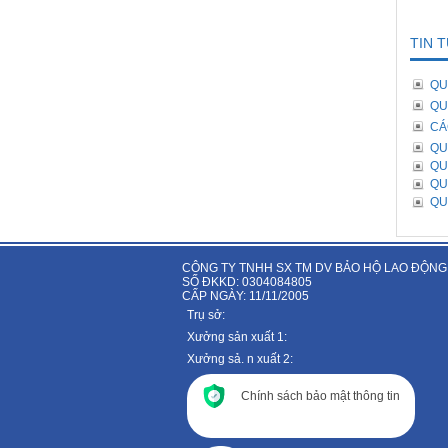
TIN 
QU
QU
CÁ
QU
QU
QU
QU
CÔNG TY TNHH SX TM DV BẢO HỘ LAO ĐỘNG
SỐ ĐKKD: 0304084805
CẤP NGÀY: 11/11/2005
Trụ sở:
Xưởng sản xuất 1:
Xưởng sả. n xuất 2:
Chính sách bảo mật thông tin