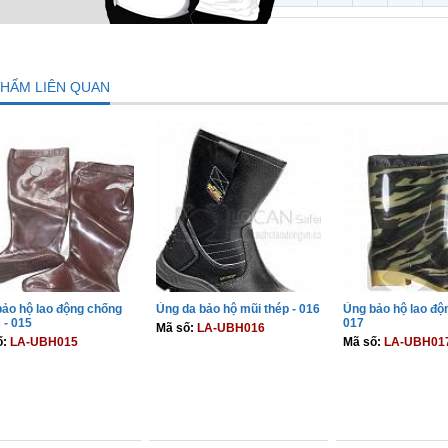
PHẨM LIÊN QUAN
ảo hộ lao động chống
Ủng da bảo hộ mũi thép - 016
Ủng bảo hộ lao độn
 - 015
017
Mã số:
LA-UBH016
ố:
LA-UBH015
Mã số:
LA-UBH01
THÊM VÀO GIỎ
THÊM VÀO GIỎ
THÊM VÀO 