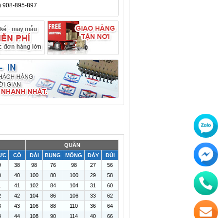
) 908-895-897
QUẦN
ỰC
CỔ
DÀI
BỤNG
MÔNG
ĐÁY
ĐÙI
9
38
98
76
98
27
56
0
40
100
80
100
29
58
1
41
102
84
104
31
60
2
42
104
86
106
33
62
3
43
106
88
110
36
64
4
44
108
90
114
40
66