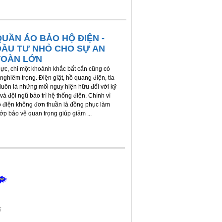
QUẦN ÁO BẢO HỘ ĐIỆN -
ĐẦU TƯ NHỎ CHO SỰ AN
TOÀN LỚN
ực, chỉ một khoảnh khắc bất cẩn cũng có
nghiêm trọng. Điện giật, hồ quang điện, tia
 luôn là những mối nguy hiện hữu đối với kỹ
và đội ngũ bảo trì hệ thống điện. Chính vì
ộ điện không đơn thuần là đồng phục làm
lớp bảo vệ quan trọng giúp giảm ...
6