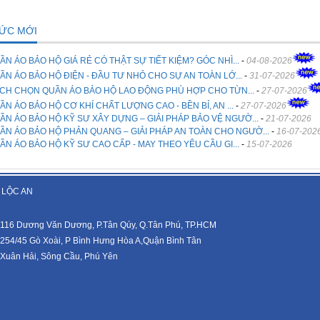
TỨC MỚI
ẦN ÁO BẢO HỘ GIÁ RẺ CÓ THẬT SỰ TIẾT KIỆM? GÓC NHÌ...
-
04-08-2026
ẦN ÁO BẢO HỘ ĐIỆN - ĐẦU TƯ NHỎ CHO SỰ AN TOÀN LỚ...
-
31-07-2026
CH CHỌN QUẦN ÁO BẢO HỘ LAO ĐỘNG PHÙ HỢP CHO TỪN...
-
27-07-2026
ẦN ÁO BẢO HỘ CƠ KHÍ CHẤT LƯỢNG CAO - BỀN BỈ, AN ...
-
27-07-2026
ẦN ÁO BẢO HỘ KỸ SƯ XÂY DỰNG – GIẢI PHÁP BẢO VỆ NGƯỜ...
-
21-07-2026
ẦN ÁO BẢO HỘ PHẢN QUANG – GIẢI PHÁP AN TOÀN CHO NGƯỜ...
-
16-07-202
ẦN ÁO BẢO HỘ KỸ SƯ CAO CẤP - MAY THEO YÊU CẦU GI...
-
15-07-2026
 LỘC AN
116 Dương Văn Dương, P.Tân Qúy, Q.Tân Phú, TP.HCM
254/45 Gò Xoài, P Bình Hưng Hòa A,Quận Bình Tân
Xuân Hải, Sông Cầu, Phú Yên