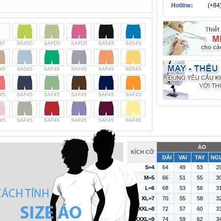
Hotline:
(+84
67
S545D
SAFD5
SAFD5
SA545
SA545
45
SA545
SAF45
SAF45
SAF45
SD545
45
SAF45
SAF45
SAF45
SAF45
SAF45
45
SAF45
SAF45
SAF45
SAF45
SAF45
ÁO
KÍCH CỠ
DÀI
VAI
TAY
NG
S=4
64
49
53
2
M=5
66
51
55
3
L=6
68
53
56
3
XL=7
70
55
58
3
XXL=8
72
57
60
3
XXXL=9
74
59
62
3