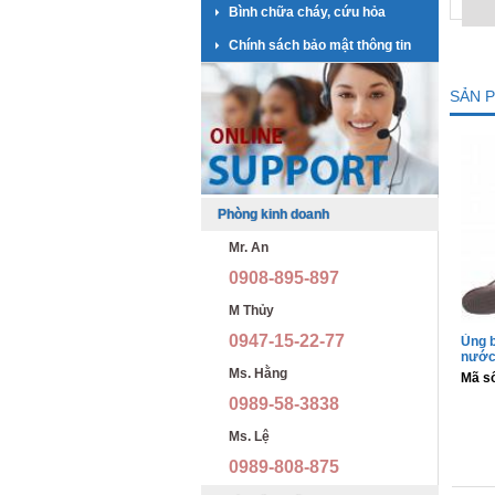
Bình chữa cháy, cứu hỏa
Chính sách bảo mật thông tin
SẢN 
Phòng kinh doanh
Mr. An
0908-895-897
M Thủy
0947-15-22-77
Ủng b
nước
Ms. Hằng
Mã s
0989-58-3838
Ms. Lệ
0989-808-875