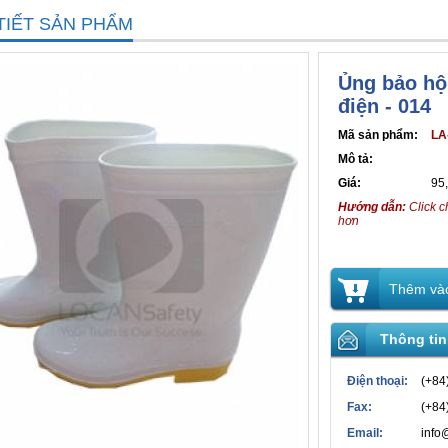
TIẾT SẢN PHẨM
Ủng bảo hộ
điện - 014
Mã sản phẩm:
LA
Mô tả:
Giá:
95
Hướng dẫn:
Click c
hơn
Thêm vào
Thông tin
Điện thoại:
(+84
Fax:
(+84
Email:
info