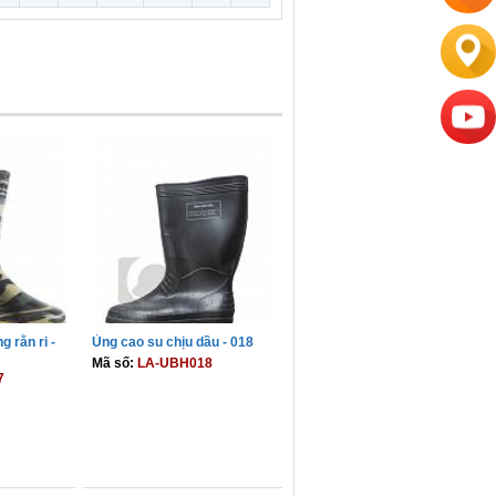
g rằn ri -
Ủng cao su chịu dầu - 018
Mã số:
LA-UBH018
7
GIỎ
THÊM VÀO GIỎ