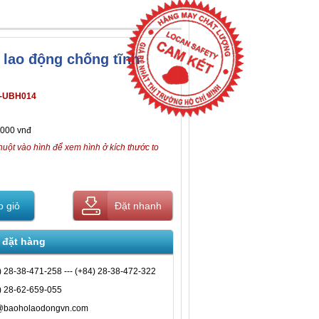
 lao động chống tĩnh
-UBH014
,000 vnđ
huột vào hình để xem hình ở kích thước to
 giỏ
Đặt nhanh
 đặt hàng
) 28-38-471-258 --- (+84) 28-38-472-322
) 28-62-659-055
@baoholaodongvn.com