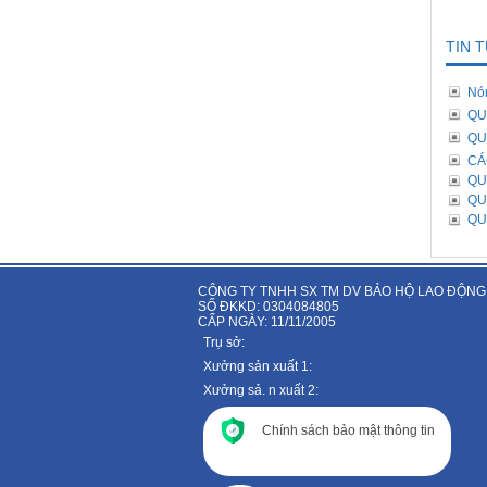
TIN 
Nó
QU
QU
CÁ
QU
QU
QU
CÔNG TY TNHH SX TM DV BẢO HỘ LAO ĐỘNG
SỐ ĐKKD: 0304084805
CẤP NGÀY: 11/11/2005
Trụ sở:
Xưởng sản xuất 1:
Xưởng sả. n xuất 2:
Chính sách bảo mật thông tin