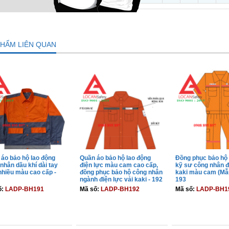
PHẨM LIÊN QUAN
áo bảo hộ lao động
Quần áo bảo hộ lao động
Đồng phục bảo hộ 
nhân dầu khí dài tay
điện lực màu cam cao cấp,
kỹ sư công nhân đ
nhiều màu cao cấp -
đồng phục bảo hộ công nhân
kaki màu cam (Mẫ
ngành điện lực vải kaki - 192
193
ố:
LADP-BH191
Mã số:
LADP-BH192
Mã số:
LADP-BH1
THÊM VÀO GIỎ
THÊM VÀO GIỎ
THÊM VÀO 