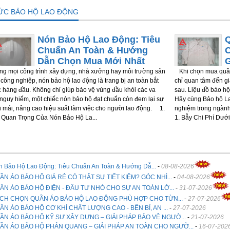
TỨC BẢO HỘ LAO ĐỘNG
Nón Bảo Hộ Lao Động: Tiêu
Chuẩn An Toàn & Hướng
Dẫn Chọn Mua Mới Nhất
g mọi công trình xây dựng, nhà xưởng hay môi trường sản
Khi chọn mua quần
 công nghiệp, nón bảo hộ lao động là trang bị an toàn bắt
chỉ quan tâm đến giá
 hàng đầu. Không chỉ giúp bảo vệ vùng đầu khỏi các va
sau. Liệu đồ bảo hộ
nguy hiểm, một chiếc nón bảo hộ đạt chuẩn còn đem lại sự
Hãy cùng Bảo hộ La
i mái, nâng cao hiệu suất làm việc cho người lao động. 1.
nghiệm trong ngành
Quan Trọng Của Nón Bảo Hộ La...
1. Bẫy Chi Phí Dưới 
n Bảo Hộ Lao Động: Tiêu Chuẩn An Toàn & Hướng Dẫ...
-
08-08-2026
ẦN ÁO BẢO HỘ GIÁ RẺ CÓ THẬT SỰ TIẾT KIỆM? GÓC NHÌ...
-
04-08-2026
ẦN ÁO BẢO HỘ ĐIỆN - ĐẦU TƯ NHỎ CHO SỰ AN TOÀN LỚ...
-
31-07-2026
CH CHỌN QUẦN ÁO BẢO HỘ LAO ĐỘNG PHÙ HỢP CHO TỪN...
-
27-07-2026
ẦN ÁO BẢO HỘ CƠ KHÍ CHẤT LƯỢNG CAO - BỀN BỈ, AN ...
-
27-07-2026
ẦN ÁO BẢO HỘ KỸ SƯ XÂY DỰNG – GIẢI PHÁP BẢO VỆ NGƯỜ...
-
21-07-2026
ẦN ÁO BẢO HỘ PHẢN QUANG – GIẢI PHÁP AN TOÀN CHO NGƯỜ...
-
16-07-202