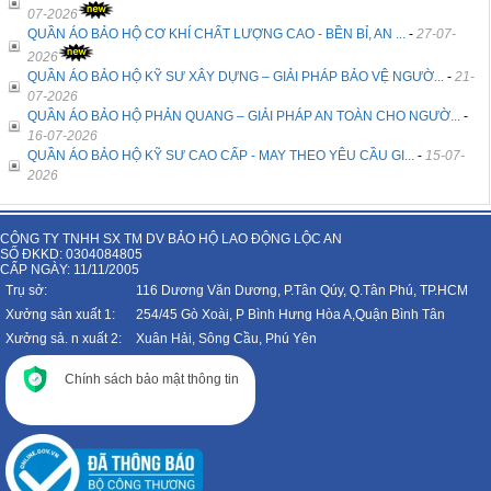
07-2026
QUẦN ÁO BẢO HỘ CƠ KHÍ CHẤT LƯỢNG CAO - BỀN BỈ, AN ...
-
27-07-
2026
QUẦN ÁO BẢO HỘ KỸ SƯ XÂY DỰNG – GIẢI PHÁP BẢO VỆ NGƯỜ...
-
21-
07-2026
QUẦN ÁO BẢO HỘ PHẢN QUANG – GIẢI PHÁP AN TOÀN CHO NGƯỜ...
-
16-07-2026
QUẦN ÁO BẢO HỘ KỸ SƯ CAO CẤP - MAY THEO YÊU CẦU GI...
-
15-07-
2026
CÔNG TY TNHH SX TM DV BẢO HỘ LAO ĐỘNG LỘC AN
SỐ ĐKKD: 0304084805
CẤP NGÀY: 11/11/2005
Trụ sở:
116 Dương Văn Dương, P.Tân Qúy, Q.Tân Phú, TP.HCM
Xưởng sản xuất 1:
254/45 Gò Xoài, P Bình Hưng Hòa A,Quận Bình Tân
Xưởng sả. n xuất 2:
Xuân Hải, Sông Cầu, Phú Yên
Chính sách bảo mật thông tin