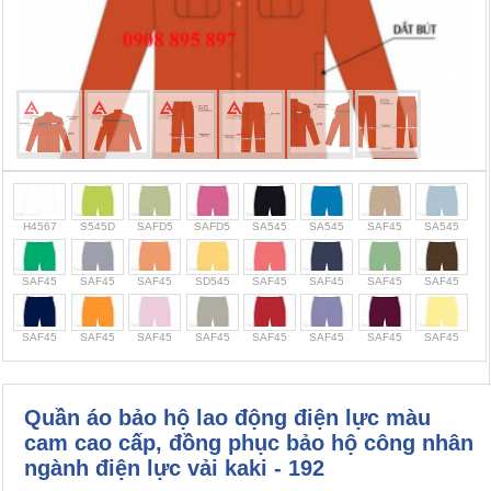
Cọc giao thông, rào chắn công trình
Bình chữa cháy, cứu hỏa
Chính sách bảo mật thông tin
H4567
S545D
SAFD5
SAFD5
SA545
SA545
SAF45
SA545
SAF45
SAF45
SAF45
SD545
SAF45
SAF45
SAF45
SAF45
SAF45
SAF45
SAF45
SAF45
SAF45
SAF45
SAF45
SAF45
Quần áo bảo hộ lao động điện lực màu
cam cao cấp, đồng phục bảo hộ công nhân
ngành điện lực vải kaki - 192