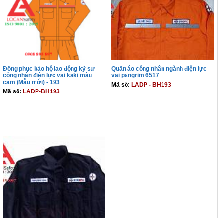
Đồng phục bảo hộ lao động kỹ sư
Quần áo công nhân ngành điện lực
công nhân điện lực vải kaki màu
vải pangrim 6517
cam (Mẫu mới) - 193
Mã số:
LADP - BH193
Mã số:
LADP-BH193
THÊM VÀO GIỎ
THÊM VÀO GIỎ