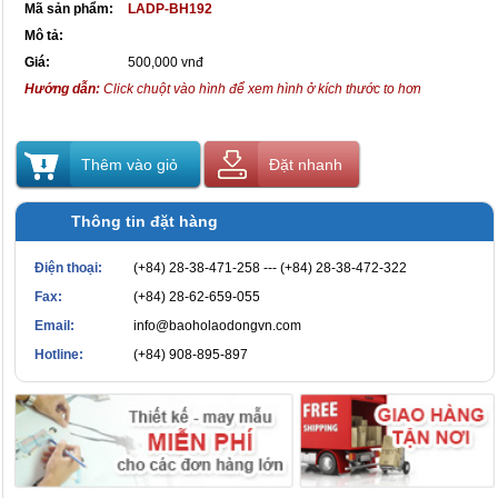
Mã sản phẩm:
LADP-BH192
Mô tả:
Giá:
500,000 vnđ
Hướng dẫn:
Click chuột vào hình để xem hình ở kích thước to hơn
Thêm vào giỏ
Đặt nhanh
Thông tin đặt hàng
Điện thoại:
(+84) 28-38-471-258 --- (+84) 28-38-472-322
Fax:
(+84) 28-62-659-055
Email:
info@baoholaodongvn.com
Hotline:
(+84) 908-895-897