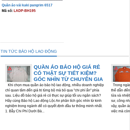
Quần áo vải kaki pangrim 6517
Mã số:
LADP-BH195
THÊM VÀO GIỎ
TIN TỨC BẢO HỘ LAO ĐỘNG
QUẦN ÁO BẢO HỘ GIÁ RẺ
CÓ THẬT SỰ TIẾT KIỆM?
GÓC NHÌN TỪ CHUYÊN GIA
Khi chọn mua quần áo bảo hộ lao động, nhiều doanh nghiệp
Trong ngành
chỉ quan tâm đến giá trị từng bộ mà bỏ qua "chi phí ẩn" phía
thể dẫn đến 
sau. Liệu đồ bảo hộ giá rẻ có thực sự giúp tối ưu ngân sách?
lửa và nhiệ
Hãy cùng Bảo hộ Lao động Lộc An phân tích góc nhìn từ kinh
sư, công nh
nghiệm trong ngành để có quyết định đầu tư thông minh nhất.
vậy, quần á
1. Bẫy Chi Phí Dưới Bà...
việc mà còn