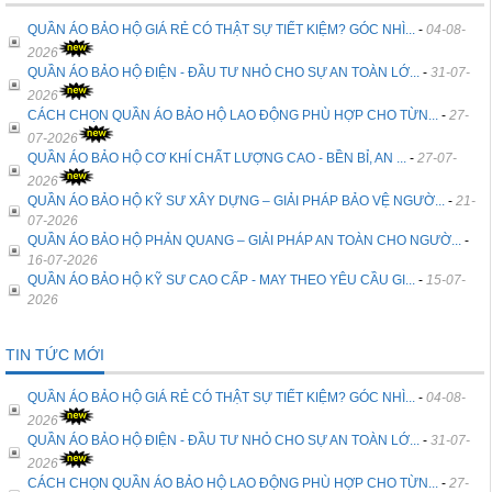
QUẦN ÁO BẢO HỘ GIÁ RẺ CÓ THẬT SỰ TIẾT KIỆM? GÓC NHÌ...
-
04-08-
2026
QUẦN ÁO BẢO HỘ ĐIỆN - ĐẦU TƯ NHỎ CHO SỰ AN TOÀN LỚ...
-
31-07-
2026
CÁCH CHỌN QUẦN ÁO BẢO HỘ LAO ĐỘNG PHÙ HỢP CHO TỪN...
-
27-
07-2026
QUẦN ÁO BẢO HỘ CƠ KHÍ CHẤT LƯỢNG CAO - BỀN BỈ, AN ...
-
27-07-
2026
QUẦN ÁO BẢO HỘ KỸ SƯ XÂY DỰNG – GIẢI PHÁP BẢO VỆ NGƯỜ...
-
21-
07-2026
QUẦN ÁO BẢO HỘ PHẢN QUANG – GIẢI PHÁP AN TOÀN CHO NGƯỜ...
-
16-07-2026
QUẦN ÁO BẢO HỘ KỸ SƯ CAO CẤP - MAY THEO YÊU CẦU GI...
-
15-07-
2026
TIN TỨC MỚI
QUẦN ÁO BẢO HỘ GIÁ RẺ CÓ THẬT SỰ TIẾT KIỆM? GÓC NHÌ...
-
04-08-
2026
QUẦN ÁO BẢO HỘ ĐIỆN - ĐẦU TƯ NHỎ CHO SỰ AN TOÀN LỚ...
-
31-07-
2026
CÁCH CHỌN QUẦN ÁO BẢO HỘ LAO ĐỘNG PHÙ HỢP CHO TỪN...
-
27-