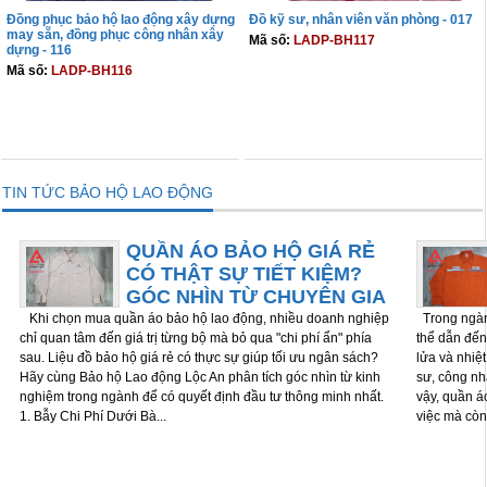
Đồng phục bảo hộ lao động xây dựng
Đồ kỹ sư, nhân viên văn phòng - 017
may sẵn, đồng phục công nhân xây
Mã số:
LADP-BH117
dựng - 116
Mã số:
LADP-BH116
THÊM VÀO GIỎ
THÊM VÀO GIỎ
TIN TỨC BẢO HỘ LAO ĐỘNG
QUẦN ÁO BẢO HỘ GIÁ RẺ
CÓ THẬT SỰ TIẾT KIỆM?
GÓC NHÌN TỪ CHUYÊN GIA
Khi chọn mua quần áo bảo hộ lao động, nhiều doanh nghiệp
Trong ngành
chỉ quan tâm đến giá trị từng bộ mà bỏ qua "chi phí ẩn" phía
thể dẫn đến 
sau. Liệu đồ bảo hộ giá rẻ có thực sự giúp tối ưu ngân sách?
lửa và nhiệ
Hãy cùng Bảo hộ Lao động Lộc An phân tích góc nhìn từ kinh
sư, công nh
nghiệm trong ngành để có quyết định đầu tư thông minh nhất.
vậy, quần á
1. Bẫy Chi Phí Dưới Bà...
việc mà còn