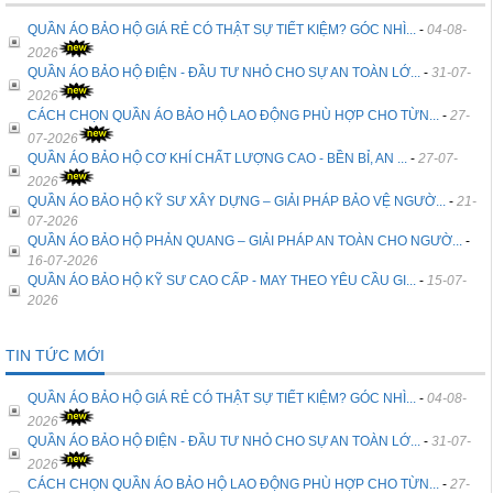
QUẦN ÁO BẢO HỘ GIÁ RẺ CÓ THẬT SỰ TIẾT KIỆM? GÓC NHÌ...
-
04-08-
2026
QUẦN ÁO BẢO HỘ ĐIỆN - ĐẦU TƯ NHỎ CHO SỰ AN TOÀN LỚ...
-
31-07-
2026
CÁCH CHỌN QUẦN ÁO BẢO HỘ LAO ĐỘNG PHÙ HỢP CHO TỪN...
-
27-
07-2026
QUẦN ÁO BẢO HỘ CƠ KHÍ CHẤT LƯỢNG CAO - BỀN BỈ, AN ...
-
27-07-
2026
QUẦN ÁO BẢO HỘ KỸ SƯ XÂY DỰNG – GIẢI PHÁP BẢO VỆ NGƯỜ...
-
21-
07-2026
QUẦN ÁO BẢO HỘ PHẢN QUANG – GIẢI PHÁP AN TOÀN CHO NGƯỜ...
-
16-07-2026
QUẦN ÁO BẢO HỘ KỸ SƯ CAO CẤP - MAY THEO YÊU CẦU GI...
-
15-07-
2026
TIN TỨC MỚI
QUẦN ÁO BẢO HỘ GIÁ RẺ CÓ THẬT SỰ TIẾT KIỆM? GÓC NHÌ...
-
04-08-
2026
QUẦN ÁO BẢO HỘ ĐIỆN - ĐẦU TƯ NHỎ CHO SỰ AN TOÀN LỚ...
-
31-07-
2026
CÁCH CHỌN QUẦN ÁO BẢO HỘ LAO ĐỘNG PHÙ HỢP CHO TỪN...
-
27-