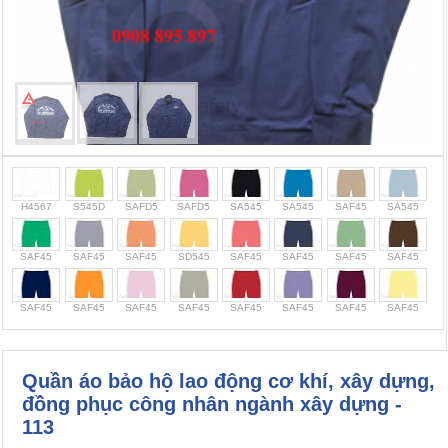
Cọc giao thông, rào chắn công trình
Bình chữa cháy, cứu hỏa
Chính sách bảo mật thông tin
H4567
S545D
SAFD5
SAFD5
SA545
SA545
SAF45
SA545
SAF45
SAF45
SAF45
SD545
SAF45
SAF45
SAF45
SAF45
SAF45
SAF45
SAF45
SAF45
SAF45
SAF45
SAF45
SAF45
Quần áo bảo hộ lao động cơ khí, xây dựng,
đồng phục công nhân ngành xây dựng -
113