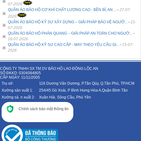
07-2026
QUẦN ÁO BẢO HỘ CƠ KHÍ CHẤT LƯỢNG CAO - BỀN BỈ, AN ...
-
27-07-
2026
QUẦN ÁO BẢO HỘ KỸ SƯ XÂY DỰNG – GIẢI PHÁP BẢO VỆ NGƯỜ...
-
21-
07-2026
QUẦN ÁO BẢO HỘ PHẢN QUANG – GIẢI PHÁP AN TOÀN CHO NGƯỜ...
-
16-07-2026
QUẦN ÁO BẢO HỘ KỸ SƯ CAO CẤP - MAY THEO YÊU CẦU GI...
-
15-07-
2026
CÔNG TY TNHH SX TM DV BẢO HỘ LAO ĐỘNG LỘC AN
SỐ ĐKKD: 0304084805
CẤP NGÀY: 11/11/2005
Trụ sở:
116 Dương Văn Dương, P.Tân Qúy, Q.Tân Phú, TP.HCM
Xưởng sản xuất 1:
254/45 Gò Xoài, P Bình Hưng Hòa A,Quận Bình Tân
Xưởng sả. n xuất 2:
Xuân Hải, Sông Cầu, Phú Yên
Chính sách bảo mật thông tin