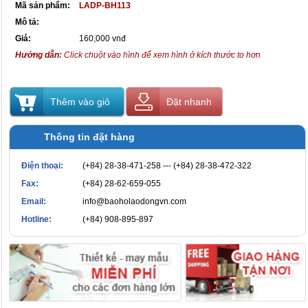
Mã sản phẩm:
LADP-BH113
Mô tả:
Giá:
160,000 vnđ
Hướng dẫn:
Click chuột vào hình để xem hình ở kích thước to hơn
Thêm vào giỏ
Đặt nhanh
Thông tin đặt hàng
Điện thoại:
(+84) 28-38-471-258 --- (+84) 28-38-472-322
Fax:
(+84) 28-62-659-055
Email:
info@baoholaodongvn.com
Hotline:
(+84) 908-895-897