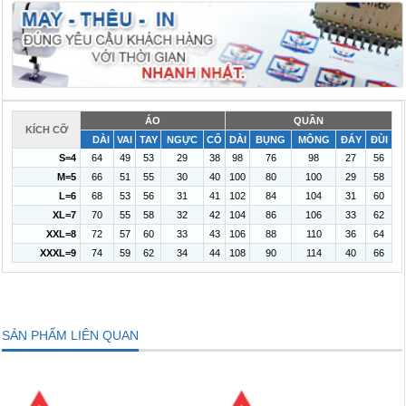
ÁO
QUẦN
KÍCH CỠ
DÀI
VAI
TAY
NGỰC
CỔ
DÀI
BỤNG
MÔNG
ĐÁY
ĐÙI
S=4
64
49
53
29
38
98
76
98
27
56
M=5
66
51
55
30
40
100
80
100
29
58
L=6
68
53
56
31
41
102
84
104
31
60
XL=7
70
55
58
32
42
104
86
106
33
62
XXL=8
72
57
60
33
43
106
88
110
36
64
XXXL=9
74
59
62
34
44
108
90
114
40
66
SẢN PHẨM LIÊN QUAN