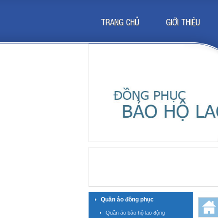
TRANG CHỦ
GIỚI THIỆU
Quần áo đồng phục
Quần áo bảo hộ lao động