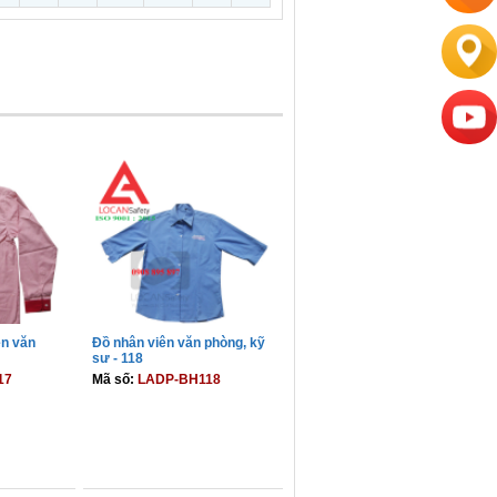
ên văn
Đồ nhân viên văn phòng, kỹ
sư - 118
17
Mã số:
LADP-BH118
GIỎ
THÊM VÀO GIỎ