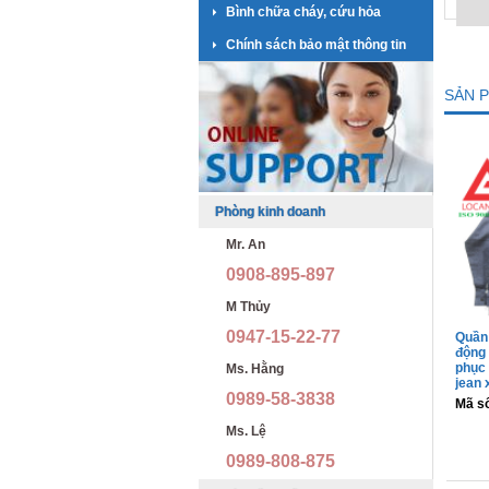
Bình chữa cháy, cứu hỏa
Chính sách bảo mật thông tin
SẢN 
Phòng kinh doanh
Mr. An
0908-895-897
M Thủy
0947-15-22-77
Quần 
động 
phục 
Ms. Hằng
jean 
0989-58-3838
Mã s
Ms. Lệ
0989-808-875