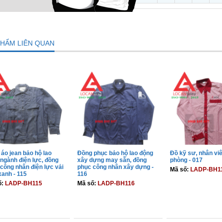
PHẨM LIÊN QUAN
áo jean bảo hộ lao
Đồng phục bảo hộ lao động
Đồ kỹ sư, nhân vi
ngành điện lực, đồng
xây dựng may sẵn, đồng
phòng - 017
công nhân điện lực vải
phục công nhân xây dựng -
Mã số:
LADP-BH1
xanh - 115
116
ố:
LADP-BH115
Mã số:
LADP-BH116
THÊM VÀO GIỎ
THÊM VÀO GIỎ
THÊM VÀO 