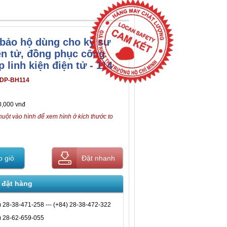
bảo hộ dùng cho kỹ sư
ện tử, đồng phục công
p linh kiện điện tử - 114
DP-BH114
0,000 vnđ
huột vào hình để xem hình ở kích thước to
 giỏ
Đặt nhanh
 đặt hàng
) 28-38-471-258 --- (+84) 28-38-472-322
) 28-62-659-055