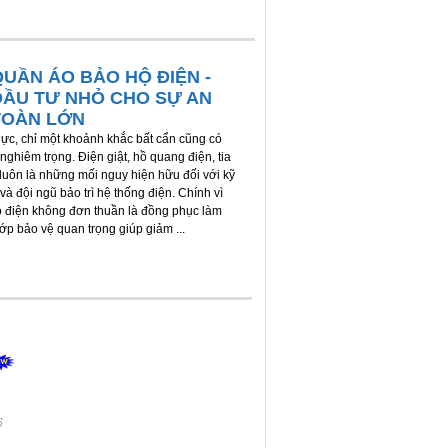
QUẦN ÁO BẢO HỘ ĐIỆN -
ĐẦU TƯ NHỎ CHO SỰ AN
TOÀN LỚN
ực, chỉ một khoảnh khắc bất cẩn cũng có
nghiêm trọng. Điện giật, hồ quang điện, tia
 luôn là những mối nguy hiện hữu đối với kỹ
và đội ngũ bảo trì hệ thống điện. Chính vì
ộ điện không đơn thuần là đồng phục làm
lớp bảo vệ quan trọng giúp giảm ...
6