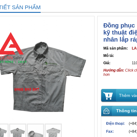
TIẾT SẢN PHẨM
Đồng phục 
kỹ thuật đi
nhân lắp rá
Mã sản phẩm:
LA
Mô tả:
Giá:
11
Hướng dẫn:
Click c
hơn
Thêm vào
Thông tin
Điện thoại:
(+84
Fax:
(+84