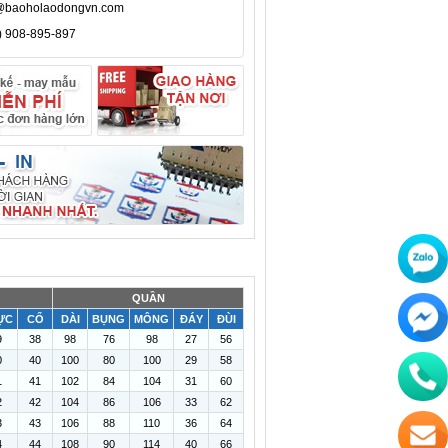
@baoholaodongvn.com
) 908-895-897
QUẦN
ỰC
CỔ
DÀI
BỤNG
MÔNG
ĐÁY
ĐÙI
9
38
98
76
98
27
56
0
40
100
80
100
29
58
1
41
102
84
104
31
60
2
42
104
86
106
33
62
3
43
106
88
110
36
64
4
44
108
90
114
40
66