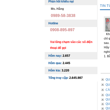
Phản hồi khiếu nại
TIN 
Ms. Hằng
0989-58-3838
Hotline
0908-895-897
Khi 
chỉ 
Vui lòng chạm vào các số điện
sau.
Hãy 
thoại để gọi
nghi
Hôm nay:
2.657
1. B
Hôm qua:
2.445
Hôm kia:
3.220
Tổng truy cập:
2.645.987
QU
QU
CÁ
QU
QU
QU
QU