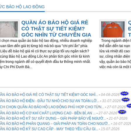
TỨC BẢO HỘ LAO ĐỘNG
QUẦN ÁO BẢO HỘ GIÁ RẺ
CÓ THẬT SỰ TIẾT KIỆM?
GÓC NHÌN TỪ CHUYÊN GIA
chọn mua quần áo bảo hộ lao động, nhiều doanh nghiệp
Trong ngành điện l
quan tâm đến giá trị từng bộ mà bỏ qua "chi phí ẩn" phía
thể dẫn đến tai nạn 
 Liệu đồ bảo hộ giá rẻ có thực sự giúp tối ưu ngân sách?
lửa và nhiệt độ cao
cùng Bảo hộ Lao động Lộc An phân tích góc nhìn từ kinh
sư, công nhân điện 
ệm trong ngành để có quyết định đầu tư thông minh nhất.
vậy, quần áo bảo h
ẫy Chi Phí Dưới Bà...
việc mà còn là một 
ẦN ÁO BẢO HỘ GIÁ RẺ CÓ THẬT SỰ TIẾT KIỆM? GÓC NHÌ...
-
04-08-2026
ẦN ÁO BẢO HỘ ĐIỆN - ĐẦU TƯ NHỎ CHO SỰ AN TOÀN LỚ...
-
31-07-2026
CH CHỌN QUẦN ÁO BẢO HỘ LAO ĐỘNG PHÙ HỢP CHO TỪN...
-
27-07-2026
ẦN ÁO BẢO HỘ CƠ KHÍ CHẤT LƯỢNG CAO - BỀN BỈ, AN ...
-
27-07-2026
ẦN ÁO BẢO HỘ KỸ SƯ XÂY DỰNG – GIẢI PHÁP BẢO VỆ NGƯỜ...
-
21-07-2026
ẦN ÁO BẢO HỘ PHẢN QUANG – GIẢI PHÁP AN TOÀN CHO NGƯỜ...
-
16-07-202
ẦN ÁO BẢO HỘ KỸ SƯ CAO CẤP - MAY THEO YÊU CẦU GI...
-
15-07-2026