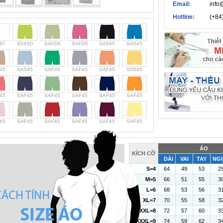
Email:
info
Hotline:
(+84
67
S545D
SAFD5
SAFD5
SA545
SA545
45
SA545
SAF45
SAF45
SAF45
SD545
45
SAF45
SAF45
SAF45
SAF45
SAF45
45
SAF45
SAF45
SAF45
SAF45
SAF45
ÁO
KÍCH CỠ
DÀI
VAI
TAY
NG
S=4
64
49
53
2
M=5
66
51
55
3
L=6
68
53
56
3
XL=7
70
55
58
3
XXL=8
72
57
60
3
XXXL=9
74
59
62
3