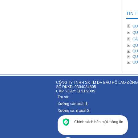
TIN 
QU
QU
CÁ
QU
QU
QU
QU
CÔNG TY TNHH SX TM DV BẢO HỘ LAO ĐỘNG
SỐ ĐKKD: 0304084805
CẤP NGÀY: 11/11/2005
Trụ sở:
Xưởng sản xuất 1:
Xưởng sả. n xuất 2:
Chính sách bảo mật thông tin