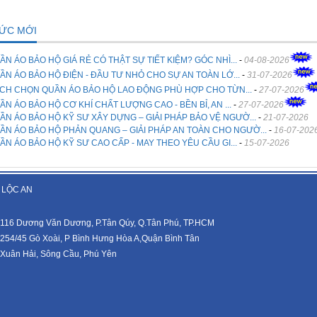
TỨC MỚI
ẦN ÁO BẢO HỘ GIÁ RẺ CÓ THẬT SỰ TIẾT KIỆM? GÓC NHÌ...
-
04-08-2026
ẦN ÁO BẢO HỘ ĐIỆN - ĐẦU TƯ NHỎ CHO SỰ AN TOÀN LỚ...
-
31-07-2026
CH CHỌN QUẦN ÁO BẢO HỘ LAO ĐỘNG PHÙ HỢP CHO TỪN...
-
27-07-2026
ẦN ÁO BẢO HỘ CƠ KHÍ CHẤT LƯỢNG CAO - BỀN BỈ, AN ...
-
27-07-2026
ẦN ÁO BẢO HỘ KỸ SƯ XÂY DỰNG – GIẢI PHÁP BẢO VỆ NGƯỜ...
-
21-07-2026
ẦN ÁO BẢO HỘ PHẢN QUANG – GIẢI PHÁP AN TOÀN CHO NGƯỜ...
-
16-07-202
ẦN ÁO BẢO HỘ KỸ SƯ CAO CẤP - MAY THEO YÊU CẦU GI...
-
15-07-2026
 LỘC AN
116 Dương Văn Dương, P.Tân Qúy, Q.Tân Phú, TP.HCM
254/45 Gò Xoài, P Bình Hưng Hòa A,Quận Bình Tân
Xuân Hải, Sông Cầu, Phú Yên