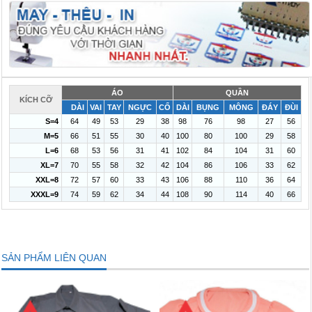
ÁO
QUẦN
KÍCH CỠ
DÀI
VAI
TAY
NGỰC
CỔ
DÀI
BỤNG
MÔNG
ĐÁY
ĐÙI
S=4
64
49
53
29
38
98
76
98
27
56
M=5
66
51
55
30
40
100
80
100
29
58
L=6
68
53
56
31
41
102
84
104
31
60
XL=7
70
55
58
32
42
104
86
106
33
62
XXL=8
72
57
60
33
43
106
88
110
36
64
XXXL=9
74
59
62
34
44
108
90
114
40
66
SẢN PHẨM LIÊN QUAN