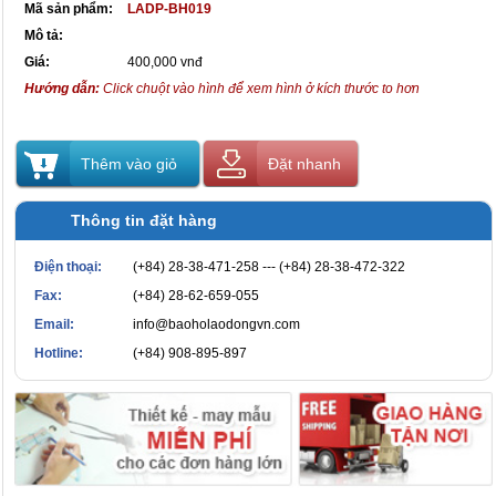
Mã sản phẩm:
LADP-BH019
Mô tả:
Giá:
400,000 vnđ
Hướng dẫn:
Click chuột vào hình để xem hình ở kích thước to hơn
Thêm vào giỏ
Đặt nhanh
Thông tin đặt hàng
Điện thoại:
(+84) 28-38-471-258 --- (+84) 28-38-472-322
Fax:
(+84) 28-62-659-055
Email:
info@baoholaodongvn.com
Hotline:
(+84) 908-895-897