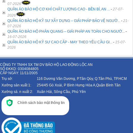
07-2026
QUẦN ÁO BẢO HỘ CƠ KHÍ CHẤT LƯỢNG CAO - BỀN BỈ, AN ...
-
27-07-
2026
QUẦN ÁO BẢO HỘ KỸ SƯ XÂY DỰNG – GIẢI PHÁP BẢO VỆ NGƯỜ...
-
21-
07-2026
QUẦN ÁO BẢO HỘ PHẢN QUANG – GIẢI PHÁP AN TOÀN CHO NGƯỜ...
-
16-07-2026
QUẦN ÁO BẢO HỘ KỸ SƯ CAO CẤP - MAY THEO YÊU CẦU GI...
-
15-07-
2026
CÔNG TY TNHH SX TM DV BẢO HỘ LAO ĐỘNG LỘC AN
SỐ ĐKKD: 0304084805
CẤP NGÀY: 11/11/2005
Trụ sở:
116 Dương Văn Dương, P.Tân Qúy, Q.Tân Phú, TP.HCM
Xưởng sản xuất 1:
254/45 Gò Xoài, P Bình Hưng Hòa A,Quận Bình Tân
Xưởng sả. n xuất 2:
Xuân Hải, Sông Cầu, Phú Yên
Chính sách bảo mật thông tin