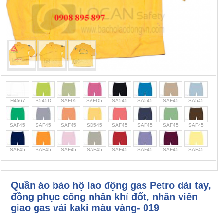
Cọc giao thông, rào chắn công trình
Bình chữa cháy, cứu hỏa
Chính sách bảo mật thông tin
H4567
S545D
SAFD5
SAFD5
SA545
SA545
SAF45
SA545
SAF45
SAF45
SAF45
SD545
SAF45
SAF45
SAF45
SAF45
SAF45
SAF45
SAF45
SAF45
SAF45
SAF45
SAF45
SAF45
Quần áo bảo hộ lao động gas Petro dài tay,
đồng phục công nhân khí đốt, nhân viên
giao gas vải kaki màu vàng- 019