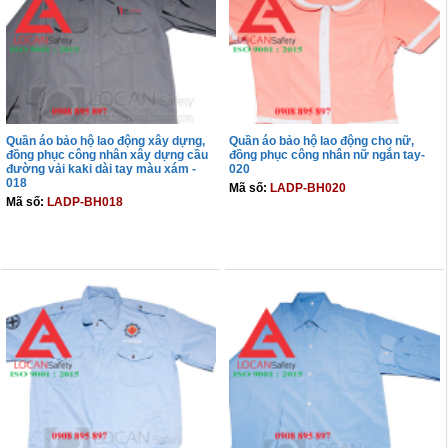
Quần áo bảo hộ lao động xây dựng,
Quần áo bảo hộ lao động cho nữ,
đồng phục công nhân xây dựng cầu
đồng phục công nhân nữ ngắn tay-
đường vải kaki dài tay màu xám -
020
018
Mã số:
LADP-BH020
Mã số:
LADP-BH018
THÊM VÀO GIỎ
THÊM VÀO GIỎ