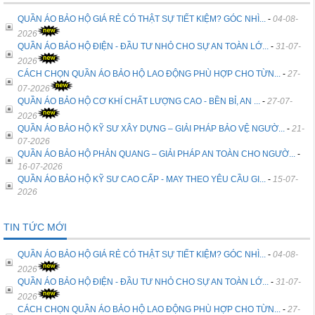
QUẦN ÁO BẢO HỘ GIÁ RẺ CÓ THẬT SỰ TIẾT KIỆM? GÓC NHÌ...
-
04-08-
2026
QUẦN ÁO BẢO HỘ ĐIỆN - ĐẦU TƯ NHỎ CHO SỰ AN TOÀN LỚ...
-
31-07-
2026
CÁCH CHỌN QUẦN ÁO BẢO HỘ LAO ĐỘNG PHÙ HỢP CHO TỪN...
-
27-
07-2026
QUẦN ÁO BẢO HỘ CƠ KHÍ CHẤT LƯỢNG CAO - BỀN BỈ, AN ...
-
27-07-
2026
QUẦN ÁO BẢO HỘ KỸ SƯ XÂY DỰNG – GIẢI PHÁP BẢO VỆ NGƯỜ...
-
21-
07-2026
QUẦN ÁO BẢO HỘ PHẢN QUANG – GIẢI PHÁP AN TOÀN CHO NGƯỜ...
-
16-07-2026
QUẦN ÁO BẢO HỘ KỸ SƯ CAO CẤP - MAY THEO YÊU CẦU GI...
-
15-07-
2026
TIN TỨC MỚI
QUẦN ÁO BẢO HỘ GIÁ RẺ CÓ THẬT SỰ TIẾT KIỆM? GÓC NHÌ...
-
04-08-
2026
QUẦN ÁO BẢO HỘ ĐIỆN - ĐẦU TƯ NHỎ CHO SỰ AN TOÀN LỚ...
-
31-07-
2026
CÁCH CHỌN QUẦN ÁO BẢO HỘ LAO ĐỘNG PHÙ HỢP CHO TỪN...
-
27-