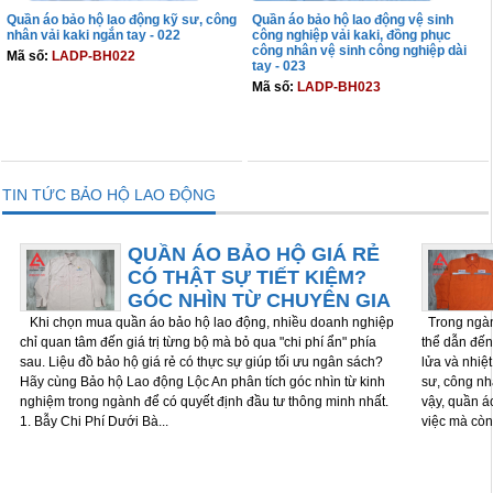
Quần áo bảo hộ lao động kỹ sư, công
Quần áo bảo hộ lao động vệ sinh
nhân vải kaki ngắn tay - 022
công nghiệp vải kaki, đồng phục
công nhân vệ sinh công nghiệp dài
Mã số:
LADP-BH022
tay - 023
Mã số:
LADP-BH023
THÊM VÀO GIỎ
THÊM VÀO GIỎ
TIN TỨC BẢO HỘ LAO ĐỘNG
QUẦN ÁO BẢO HỘ GIÁ RẺ
CÓ THẬT SỰ TIẾT KIỆM?
GÓC NHÌN TỪ CHUYÊN GIA
Khi chọn mua quần áo bảo hộ lao động, nhiều doanh nghiệp
Trong ngành
chỉ quan tâm đến giá trị từng bộ mà bỏ qua "chi phí ẩn" phía
thể dẫn đến 
sau. Liệu đồ bảo hộ giá rẻ có thực sự giúp tối ưu ngân sách?
lửa và nhiệ
Hãy cùng Bảo hộ Lao động Lộc An phân tích góc nhìn từ kinh
sư, công nh
nghiệm trong ngành để có quyết định đầu tư thông minh nhất.
vậy, quần á
1. Bẫy Chi Phí Dưới Bà...
việc mà còn