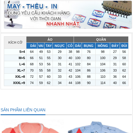
ÁO
QUẦN
KÍCH CỠ
DÀI
VAI
TAY
NGỰC
CỔ
DÀI
BỤNG
MÔNG
ĐÁY
ĐÙI
S=4
64
49
53
29
38
98
76
98
27
56
M=5
66
51
55
30
40
100
80
100
29
58
L=6
68
53
56
31
41
102
84
104
31
60
XL=7
70
55
58
32
42
104
86
106
33
62
XXL=8
72
57
60
33
43
106
88
110
36
64
XXXL=9
74
59
62
34
44
108
90
114
40
66
SẢN PHẨM LIÊN QUAN