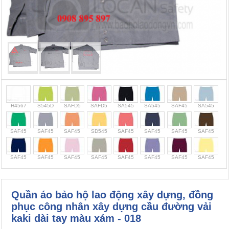
Cọc giao thông, rào chắn công trình
Bình chữa cháy, cứu hỏa
Chính sách bảo mật thông tin
H4567
S545D
SAFD5
SAFD5
SA545
SA545
SAF45
SA545
SAF45
SAF45
SAF45
SD545
SAF45
SAF45
SAF45
SAF45
SAF45
SAF45
SAF45
SAF45
SAF45
SAF45
SAF45
SAF45
Quần áo bảo hộ lao động xây dựng, đồng
phục công nhân xây dựng cầu đường vải
kaki dài tay màu xám - 018