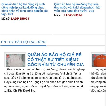
Quần áo bảo hộ lao động vệ sinh
Quần áo bảo hộ lao động thợ sửa
công nghiệp vải kaki, đồng phục
ống nước vải kaki, đồng phục nhân
công nhân vệ sinh công nghiệp dài
viên cửa hàng ống nước- 024
tay - 023
Mã số:
LADP-BH024
Mã số:
LADP-BH023
THÊM VÀO GIỎ
THÊM VÀO GIỎ
TIN TỨC BẢO HỘ LAO ĐỘNG
QUẦN ÁO BẢO HỘ GIÁ RẺ
CÓ THẬT SỰ TIẾT KIỆM?
GÓC NHÌN TỪ CHUYÊN GIA
Khi chọn mua quần áo bảo hộ lao động, nhiều doanh nghiệp
Trong ngành
chỉ quan tâm đến giá trị từng bộ mà bỏ qua "chi phí ẩn" phía
thể dẫn đến 
sau. Liệu đồ bảo hộ giá rẻ có thực sự giúp tối ưu ngân sách?
lửa và nhiệ
Hãy cùng Bảo hộ Lao động Lộc An phân tích góc nhìn từ kinh
sư, công nh
nghiệm trong ngành để có quyết định đầu tư thông minh nhất.
vậy, quần á
1. Bẫy Chi Phí Dưới Bà...
việc mà còn