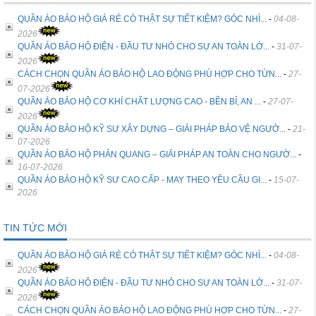
QUẦN ÁO BẢO HỘ GIÁ RẺ CÓ THẬT SỰ TIẾT KIỆM? GÓC NHÌ...
-
04-08-
2026
QUẦN ÁO BẢO HỘ ĐIỆN - ĐẦU TƯ NHỎ CHO SỰ AN TOÀN LỚ...
-
31-07-
2026
CÁCH CHỌN QUẦN ÁO BẢO HỘ LAO ĐỘNG PHÙ HỢP CHO TỪN...
-
27-
07-2026
QUẦN ÁO BẢO HỘ CƠ KHÍ CHẤT LƯỢNG CAO - BỀN BỈ, AN ...
-
27-07-
2026
QUẦN ÁO BẢO HỘ KỸ SƯ XÂY DỰNG – GIẢI PHÁP BẢO VỆ NGƯỜ...
-
21-
07-2026
QUẦN ÁO BẢO HỘ PHẢN QUANG – GIẢI PHÁP AN TOÀN CHO NGƯỜ...
-
16-07-2026
QUẦN ÁO BẢO HỘ KỸ SƯ CAO CẤP - MAY THEO YÊU CẦU GI...
-
15-07-
2026
TIN TỨC MỚI
QUẦN ÁO BẢO HỘ GIÁ RẺ CÓ THẬT SỰ TIẾT KIỆM? GÓC NHÌ...
-
04-08-
2026
QUẦN ÁO BẢO HỘ ĐIỆN - ĐẦU TƯ NHỎ CHO SỰ AN TOÀN LỚ...
-
31-07-
2026
CÁCH CHỌN QUẦN ÁO BẢO HỘ LAO ĐỘNG PHÙ HỢP CHO TỪN...
-
27-