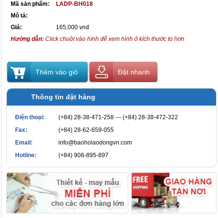
Mã sản phẩm:
LADP-BH018
Mô tả:
Giá:
165,000 vnđ
Hướng dẫn:
Click chuột vào hình để xem hình ở kích thước to hơn
Thêm vào giỏ
Đặt nhanh
Thông tin đặt hàng
Điện thoại:
(+84) 28-38-471-258 --- (+84) 28-38-472-322
Fax:
(+84) 28-62-659-055
Email:
info@baoholaodongvn.com
Hotline:
(+84) 908-895-897