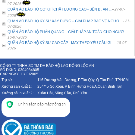
07-2026
QUẦN ÁO BẢO HỘ CƠ KHÍ CHẤT LƯỢNG CAO - BỀN BỈ, AN ...
-
27-07-
2026
QUẦN ÁO BẢO HỘ KỸ SƯ XÂY DỰNG – GIẢI PHÁP BẢO VỆ NGƯỜ...
-
21-
07-2026
QUẦN ÁO BẢO HỘ PHẢN QUANG – GIẢI PHÁP AN TOÀN CHO NGƯỜ...
-
16-07-2026
QUẦN ÁO BẢO HỘ KỸ SƯ CAO CẤP - MAY THEO YÊU CẦU GI...
-
15-07-
2026
CÔNG TY TNHH SX TM DV BẢO HỘ LAO ĐỘNG LỘC AN
SỐ ĐKKD: 0304084805
CẤP NGÀY: 11/11/2005
Trụ sở:
116 Dương Văn Dương, P.Tân Qúy, Q.Tân Phú, TP.HCM
Xưởng sản xuất 1:
254/45 Gò Xoài, P Bình Hưng Hòa A,Quận Bình Tân
Xưởng sả. n xuất 2:
Xuân Hải, Sông Cầu, Phú Yên
Chính sách bảo mật thông tin