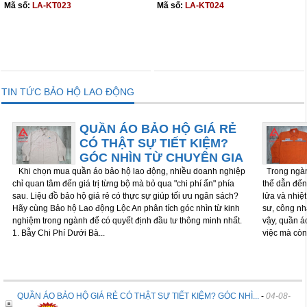
Mã số:
LA-KT023
Mã số:
LA-KT024
THÊM VÀO GIỎ
THÊM VÀO GIỎ
TIN TỨC BẢO HỘ LAO ĐỘNG
QUẦN ÁO BẢO HỘ GIÁ RẺ
CÓ THẬT SỰ TIẾT KIỆM?
GÓC NHÌN TỪ CHUYÊN GIA
Khi chọn mua quần áo bảo hộ lao động, nhiều doanh nghiệp
Trong ngành
chỉ quan tâm đến giá trị từng bộ mà bỏ qua "chi phí ẩn" phía
thể dẫn đến 
sau. Liệu đồ bảo hộ giá rẻ có thực sự giúp tối ưu ngân sách?
lửa và nhiệ
Hãy cùng Bảo hộ Lao động Lộc An phân tích góc nhìn từ kinh
sư, công nh
nghiệm trong ngành để có quyết định đầu tư thông minh nhất.
vậy, quần á
1. Bẫy Chi Phí Dưới Bà...
việc mà còn
QUẦN ÁO BẢO HỘ GIÁ RẺ CÓ THẬT SỰ TIẾT KIỆM? GÓC NHÌ...
-
04-08-