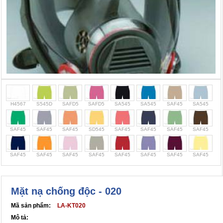
Cọc giao thông, rào chắn công trình
Bình chữa cháy, cứu hỏa
Chính sách bảo mật thông tin
H4567
S545D
SAFD5
SAFD5
SA545
SA545
SAF45
SA545
SAF45
SAF45
SAF45
SD545
SAF45
SAF45
SAF45
SAF45
SAF45
SAF45
SAF45
SAF45
SAF45
SAF45
SAF45
SAF45
Mặt nạ chống độc - 020
Mã sản phẩm:
LA-KT020
Mô tả: