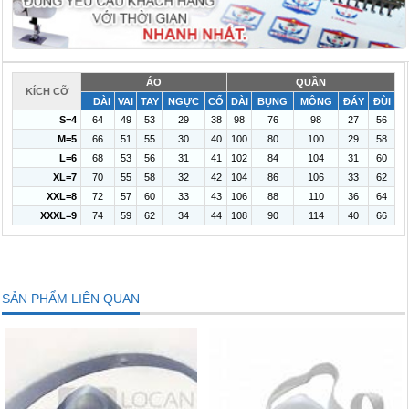
ÁO
QUẦN
KÍCH CỠ
DÀI
VAI
TAY
NGỰC
CỔ
DÀI
BỤNG
MÔNG
ĐÁY
ĐÙI
S=4
64
49
53
29
38
98
76
98
27
56
M=5
66
51
55
30
40
100
80
100
29
58
L=6
68
53
56
31
41
102
84
104
31
60
XL=7
70
55
58
32
42
104
86
106
33
62
XXL=8
72
57
60
33
43
106
88
110
36
64
XXXL=9
74
59
62
34
44
108
90
114
40
66
SẢN PHẨM LIÊN QUAN