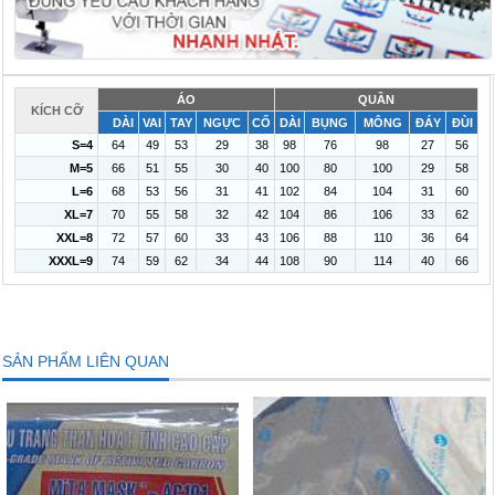
ÁO
QUẦN
KÍCH CỠ
DÀI
VAI
TAY
NGỰC
CỔ
DÀI
BỤNG
MÔNG
ĐÁY
ĐÙI
S=4
64
49
53
29
38
98
76
98
27
56
M=5
66
51
55
30
40
100
80
100
29
58
L=6
68
53
56
31
41
102
84
104
31
60
XL=7
70
55
58
32
42
104
86
106
33
62
XXL=8
72
57
60
33
43
106
88
110
36
64
XXXL=9
74
59
62
34
44
108
90
114
40
66
SẢN PHẨM LIÊN QUAN