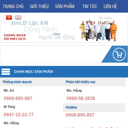
TRANG CHỦ
GIỚI THIỆU
SẢN PHẨM
TIN TỨC
LIÊN HỆ
Phòng kinh doanh
Phản hồi khiếu nại
Quần áo đồng phục
Mr. An
Ms. Hằng
Áo phản quang
Quần áo bảo hộ lao động
0908-895-897
0989-58-3838
Giày bảo hộ lao động
Đồng phục văn phòng
M Thủy
Hotline
0947-15-22-77
0908-895-897
Giày bảo hộ nhập khẩu
Đồng phục bảo vệ thông tư 08
Ms. Hằng