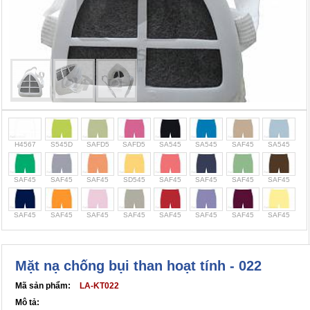
Cọc giao thông, rào chắn công trình
Bình chữa cháy, cứu hỏa
Chính sách bảo mật thông tin
H4567
S545D
SAFD5
SAFD5
SA545
SA545
SAF45
SA545
SAF45
SAF45
SAF45
SD545
SAF45
SAF45
SAF45
SAF45
SAF45
SAF45
SAF45
SAF45
SAF45
SAF45
SAF45
SAF45
Mặt nạ chống bụi than hoạt tính - 022
Mã sản phẩm:
LA-KT022
Mô tả: