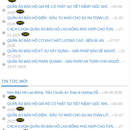
QUẦN ÁO BẢO HỘ GIÁ RẺ CÓ THẬT SỰ TIẾT KIỆM? GÓC NHÌ...
-
04-08-
2026
QUẦN ÁO BẢO HỘ ĐIỆN - ĐẦU TƯ NHỎ CHO SỰ AN TOÀN LỚ...
-
31-07-
2026
CÁCH CHỌN QUẦN ÁO BẢO HỘ LAO ĐỘNG PHÙ HỢP CHO TỪN...
-
27-
07-2026
QUẦN ÁO BẢO HỘ CƠ KHÍ CHẤT LƯỢNG CAO - BỀN BỈ, AN ...
-
27-07-
2026
QUẦN ÁO BẢO HỘ KỸ SƯ XÂY DỰNG – GIẢI PHÁP BẢO VỆ NGƯỜ...
-
21-
07-2026
QUẦN ÁO BẢO HỘ PHẢN QUANG – GIẢI PHÁP AN TOÀN CHO NGƯỜ...
-
16-07-2026
TIN TỨC MỚI
Nón Bảo Hộ Lao Động: Tiêu Chuẩn An Toàn & Hướng Dẫ...
-
08-08-2026
QUẦN ÁO BẢO HỘ GIÁ RẺ CÓ THẬT SỰ TIẾT KIỆM? GÓC NHÌ...
-
04-08-
2026
QUẦN ÁO BẢO HỘ ĐIỆN - ĐẦU TƯ NHỎ CHO SỰ AN TOÀN LỚ...
-
31-07-
2026
CÁCH CHỌN QUẦN ÁO BẢO HỘ LAO ĐỘNG PHÙ HỢP CHO TỪN...
-
27-