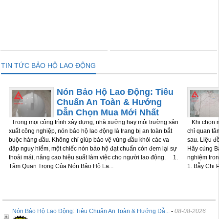
THÊM VÀO GIỎ
THÊM VÀO GIỎ
TIN TỨC BẢO HỘ LAO ĐỘNG
Nón Bảo Hộ Lao Động: Tiêu
Chuẩn An Toàn & Hướng
Dẫn Chọn Mua Mới Nhất
Trong mọi công trình xây dựng, nhà xưởng hay môi trường sản
Khi chọn m
xuất công nghiệp, nón bảo hộ lao động là trang bị an toàn bắt
chỉ quan tâm
buộc hàng đầu. Không chỉ giúp bảo vệ vùng đầu khỏi các va
sau. Liệu đ
đập nguy hiểm, một chiếc nón bảo hộ đạt chuẩn còn đem lại sự
Hãy cùng Bả
thoải mái, nâng cao hiệu suất làm việc cho người lao động. 1.
nghiệm tron
Tầm Quan Trọng Của Nón Bảo Hộ La...
1. Bẫy Chi P
Nón Bảo Hộ Lao Động: Tiêu Chuẩn An Toàn & Hướng Dẫ...
-
08-08-2026