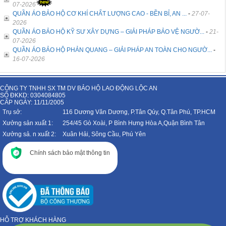
07-2026
QUẦN ÁO BẢO HỘ CƠ KHÍ CHẤT LƯỢNG CAO - BỀN BỈ, AN ...
-
27-07-
2026
QUẦN ÁO BẢO HỘ KỸ SƯ XÂY DỰNG – GIẢI PHÁP BẢO VỆ NGƯỜ...
-
21-
07-2026
QUẦN ÁO BẢO HỘ PHẢN QUANG – GIẢI PHÁP AN TOÀN CHO NGƯỜ...
-
16-07-2026
CÔNG TY TNHH SX TM DV BẢO HỘ LAO ĐỘNG LỘC AN
SỐ ĐKKD: 0304084805
CẤP NGÀY: 11/11/2005
Trụ sở:
116 Dương Văn Dương, P.Tân Qúy, Q.Tân Phú, TP.HCM
Xưởng sản xuất 1:
254/45 Gò Xoài, P Bình Hưng Hòa A,Quận Bình Tân
Xưởng sả. n xuất 2:
Xuân Hải, Sông Cầu, Phú Yên
Chính sách bảo mật thông tin
HỖ TRỢ KHÁCH HÀNG