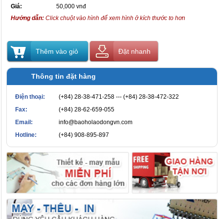
Giá:
50,000 vnđ
Hướng dẫn:
Click chuột vào hình để xem hình ở kích thước to hơn
Thêm vào giỏ
Đặt nhanh
Thông tin đặt hàng
Điện thoại:
(+84) 28-38-471-258 --- (+84) 28-38-472-322
Fax:
(+84) 28-62-659-055
Email:
info@baoholaodongvn.com
Hotline:
(+84) 908-895-897