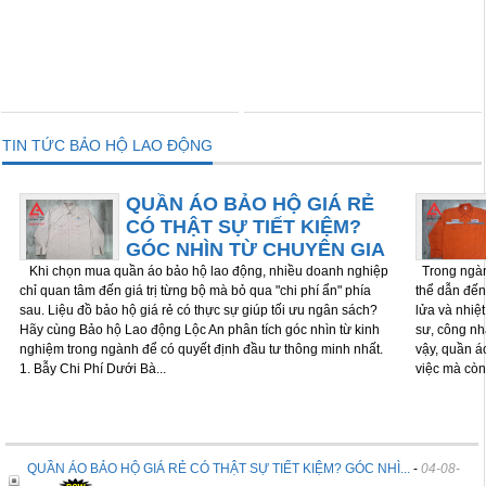
THÊM VÀO GIỎ
THÊM VÀO GIỎ
TIN TỨC BẢO HỘ LAO ĐỘNG
QUẦN ÁO BẢO HỘ GIÁ RẺ
CÓ THẬT SỰ TIẾT KIỆM?
GÓC NHÌN TỪ CHUYÊN GIA
Khi chọn mua quần áo bảo hộ lao động, nhiều doanh nghiệp
Trong ngành
chỉ quan tâm đến giá trị từng bộ mà bỏ qua "chi phí ẩn" phía
thể dẫn đến 
sau. Liệu đồ bảo hộ giá rẻ có thực sự giúp tối ưu ngân sách?
lửa và nhiệ
Hãy cùng Bảo hộ Lao động Lộc An phân tích góc nhìn từ kinh
sư, công nh
nghiệm trong ngành để có quyết định đầu tư thông minh nhất.
vậy, quần á
1. Bẫy Chi Phí Dưới Bà...
việc mà còn
QUẦN ÁO BẢO HỘ GIÁ RẺ CÓ THẬT SỰ TIẾT KIỆM? GÓC NHÌ...
-
04-08-