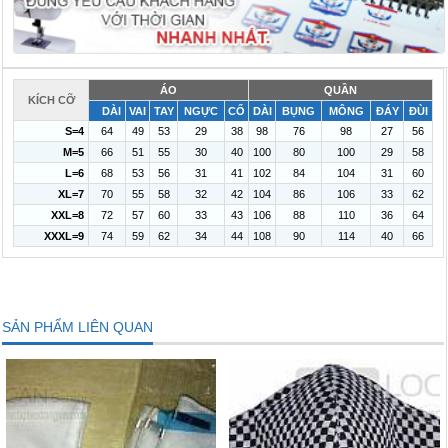
ÁO
QUẦN
KÍCH CỠ
DÀI
VAI
TAY
NGỰC
CỔ
DÀI
BỤNG
MÔNG
ĐÁY
ĐÙI
S=4
64
49
53
29
38
98
76
98
27
56
M=5
66
51
55
30
40
100
80
100
29
58
L=6
68
53
56
31
41
102
84
104
31
60
XL=7
70
55
58
32
42
104
86
106
33
62
XXL=8
72
57
60
33
43
106
88
110
36
64
XXXL=9
74
59
62
34
44
108
90
114
40
66
SẢN PHẨM LIÊN QUAN