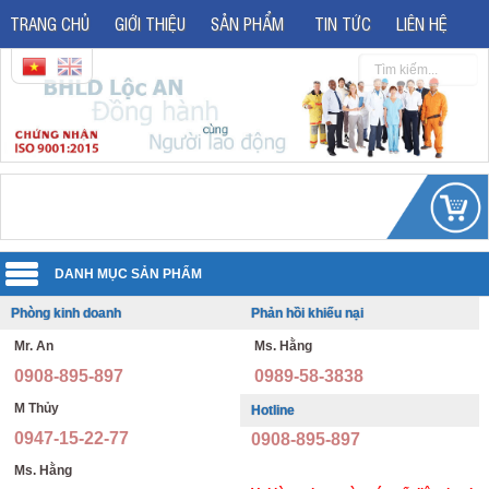
TRANG CHỦ
GIỚI THIỆU
SẢN PHẨM
TIN TỨC
LIÊN HỆ
Phòng kinh doanh
Phản hồi khiếu nại
Quần áo đồng phục
Mr. An
Ms. Hằng
Áo phản quang
Quần áo bảo hộ lao động
0908-895-897
0989-58-3838
Giày bảo hộ lao động
Đồng phục văn phòng
M Thủy
Hotline
0947-15-22-77
0908-895-897
Giày bảo hộ nhập khẩu
Đồng phục bảo vệ thông tư 08
Ms. Hằng