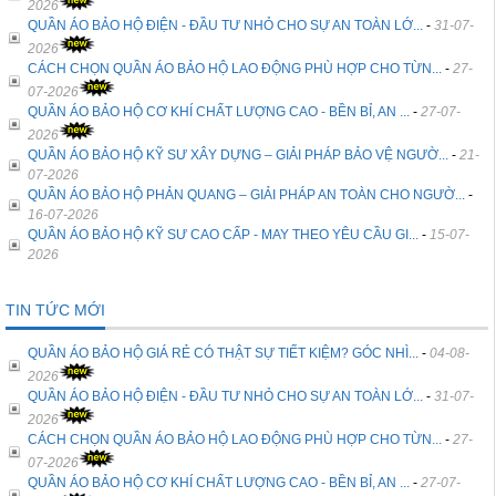
2026
QUẦN ÁO BẢO HỘ ĐIỆN - ĐẦU TƯ NHỎ CHO SỰ AN TOÀN LỚ...
-
31-07-
2026
CÁCH CHỌN QUẦN ÁO BẢO HỘ LAO ĐỘNG PHÙ HỢP CHO TỪN...
-
27-
07-2026
QUẦN ÁO BẢO HỘ CƠ KHÍ CHẤT LƯỢNG CAO - BỀN BỈ, AN ...
-
27-07-
2026
QUẦN ÁO BẢO HỘ KỸ SƯ XÂY DỰNG – GIẢI PHÁP BẢO VỆ NGƯỜ...
-
21-
07-2026
QUẦN ÁO BẢO HỘ PHẢN QUANG – GIẢI PHÁP AN TOÀN CHO NGƯỜ...
-
16-07-2026
QUẦN ÁO BẢO HỘ KỸ SƯ CAO CẤP - MAY THEO YÊU CẦU GI...
-
15-07-
2026
TIN TỨC MỚI
QUẦN ÁO BẢO HỘ GIÁ RẺ CÓ THẬT SỰ TIẾT KIỆM? GÓC NHÌ...
-
04-08-
2026
QUẦN ÁO BẢO HỘ ĐIỆN - ĐẦU TƯ NHỎ CHO SỰ AN TOÀN LỚ...
-
31-07-
2026
CÁCH CHỌN QUẦN ÁO BẢO HỘ LAO ĐỘNG PHÙ HỢP CHO TỪN...
-
27-
07-2026
QUẦN ÁO BẢO HỘ CƠ KHÍ CHẤT LƯỢNG CAO - BỀN BỈ, AN ...
-
27-07-