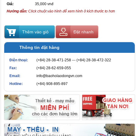
Giá:
35,000 vnđ
Hướng dẫn:
Click chuột vào hình để xem hình ở kích thước to hơn
Thêm vào giỏ
Đặt nhanh
Thông tin đặt hàng
Điện thoại:
(+84) 28-38-471-258 --- (+84) 28-38-472-322
Fax:
(+84) 28-62-659-055
Email:
info@baoholaodongvn.com
Hotline:
(+84) 908-895-897