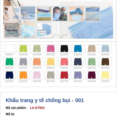
Cọc giao thông, rào chắn công trình
Bình chữa cháy, cứu hỏa
Chính sách bảo mật thông tin
H4567
S545D
SAFD5
SAFD5
SA545
SA545
SAF45
SA545
SAF45
SAF45
SAF45
SD545
SAF45
SAF45
SAF45
SAF45
SAF45
SAF45
SAF45
SAF45
SAF45
SAF45
SAF45
SAF45
Khẩu trang y tế chống bụi - 001
Mã sản phẩm:
LA-KT001
Mô tả: