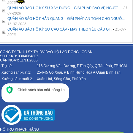
2026
QUẦN ÁO BẢO HỘ KỸ SƯ XÂY DỰNG – GIẢI PHÁP BẢO VỆ NGƯỜ...
-
21-
07-2026
QUẦN ÁO BẢO HỘ PHẢN QUANG – GIẢI PHÁP AN TOÀN CHO NGƯỜ...
-
16-07-2026
QUẦN ÁO BẢO HỘ KỸ SƯ CAO CẤP - MAY THEO YÊU CẦU GI...
-
15-07-
2026
CÔNG TY TNHH SX TM DV BẢO HỘ LAO ĐỘNG LỘC AN
SỐ ĐKKD: 0304084805
CẤP NGÀY: 11/11/2005
Trụ sở:
116 Dương Văn Dương, P.Tân Qúy, Q.Tân Phú, TP.HCM
Xưởng sản xuất 1:
254/45 Gò Xoài, P Bình Hưng Hòa A,Quận Bình Tân
Xưởng sả. n xuất 2:
Xuân Hải, Sông Cầu, Phú Yên
Chính sách bảo mật thông tin
HỖ TRỢ KHÁCH HÀNG