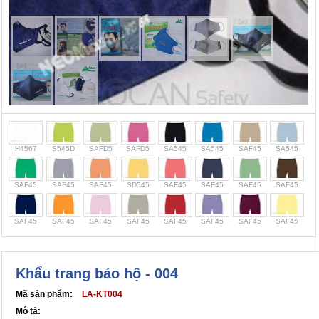
Cọc giao thông, rào chắn công trình
Bình chữa cháy, cứu hỏa
Chính sách bảo mật thông tin
H4567
S545D
SAFD5
SAFD5
SA545
SA545
SAF45
SA545
SAF45
SAF45
SAF45
SD545
SAF45
SAF45
SAF45
SAF45
SAF45
SAF45
SAF45
SAF45
SAF45
SAF45
SAF45
SAF45
Khẩu trang bảo hộ - 004
Mã sản phẩm:
LA-KT004
Mô tả: