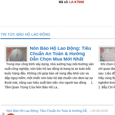
Mã số:
LA-KT008
THÊM VÀO GIỎ
THÊM VÀO GIỎ
TIN TỨC BẢO HỘ LAO ĐỘNG
Nón Bảo Hộ Lao Động: Tiêu
Chuẩn An Toàn & Hướng
Dẫn Chọn Mua Mới Nhất
Trong mọi công trình xây dựng, nhà xưởng hay môi trường sản
Khi chọn m
xuất công nghiệp, nón bảo hộ lao động là trang bị an toàn bắt
chỉ quan tâm
buộc hàng đầu. Không chỉ giúp bảo vệ vùng đầu khỏi các va
sau. Liệu đ
đập nguy hiểm, một chiếc nón bảo hộ đạt chuẩn còn đem lại sự
Hãy cùng Bả
thoải mái, nâng cao hiệu suất làm việc cho người lao động. 1.
nghiệm tron
Tầm Quan Trọng Của Nón Bảo Hộ La...
1. Bẫy Chi P
Nón Bảo Hộ Lao Động: Tiêu Chuẩn An Toàn & Hướng Dẫ...
-
08-08-2026