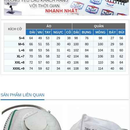
ÁO
QUẦN
KÍCH CỠ
DÀI
VAI
TAY
NGỰC
CỔ
DÀI
BỤNG
MÔNG
ĐÁY
ĐÙI
S=4
64
49
53
29
38
98
76
98
27
56
M=5
66
51
55
30
40
100
80
100
29
58
L=6
68
53
56
31
41
102
84
104
31
60
XL=7
70
55
58
32
42
104
86
106
33
62
XXL=8
72
57
60
33
43
106
88
110
36
64
XXXL=9
74
59
62
34
44
108
90
114
40
66
SẢN PHẨM LIÊN QUAN