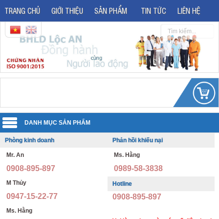
TRANG CHỦ
GIỚI THIỆU
SẢN PHẨM
TIN TỨC
LIÊN HỆ
Phòng kinh doanh
Phản hồi khiếu nại
Quần áo đồng phục
Mr. An
Ms. Hằng
Áo phản quang
Quần áo bảo hộ lao động
0908-895-897
0989-58-3838
Giày bảo hộ lao động
Đồng phục văn phòng
M Thủy
Hotline
0947-15-22-77
0908-895-897
Giày bảo hộ nhập khẩu
Đồng phục bảo vệ thông tư 08
Ms. Hằng