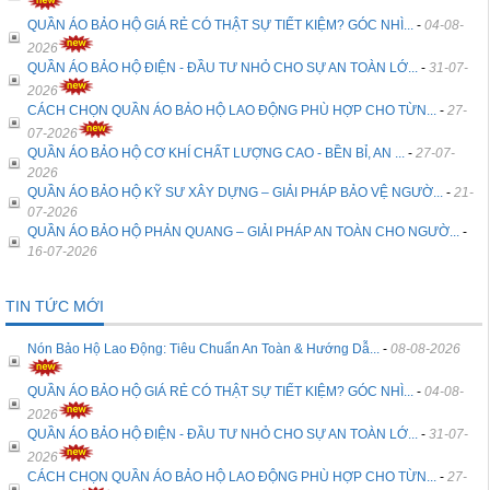
QUẦN ÁO BẢO HỘ GIÁ RẺ CÓ THẬT SỰ TIẾT KIỆM? GÓC NHÌ...
-
04-08-
2026
QUẦN ÁO BẢO HỘ ĐIỆN - ĐẦU TƯ NHỎ CHO SỰ AN TOÀN LỚ...
-
31-07-
2026
CÁCH CHỌN QUẦN ÁO BẢO HỘ LAO ĐỘNG PHÙ HỢP CHO TỪN...
-
27-
07-2026
QUẦN ÁO BẢO HỘ CƠ KHÍ CHẤT LƯỢNG CAO - BỀN BỈ, AN ...
-
27-07-
2026
QUẦN ÁO BẢO HỘ KỸ SƯ XÂY DỰNG – GIẢI PHÁP BẢO VỆ NGƯỜ...
-
21-
07-2026
QUẦN ÁO BẢO HỘ PHẢN QUANG – GIẢI PHÁP AN TOÀN CHO NGƯỜ...
-
16-07-2026
TIN TỨC MỚI
Nón Bảo Hộ Lao Động: Tiêu Chuẩn An Toàn & Hướng Dẫ...
-
08-08-2026
QUẦN ÁO BẢO HỘ GIÁ RẺ CÓ THẬT SỰ TIẾT KIỆM? GÓC NHÌ...
-
04-08-
2026
QUẦN ÁO BẢO HỘ ĐIỆN - ĐẦU TƯ NHỎ CHO SỰ AN TOÀN LỚ...
-
31-07-
2026
CÁCH CHỌN QUẦN ÁO BẢO HỘ LAO ĐỘNG PHÙ HỢP CHO TỪN...
-
27-