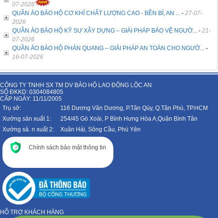
07-2026
QUẦN ÁO BẢO HỘ CƠ KHÍ CHẤT LƯỢNG CAO - BỀN BỈ, AN ...
-
27-07-
2026
QUẦN ÁO BẢO HỘ KỸ SƯ XÂY DỰNG – GIẢI PHÁP BẢO VỆ NGƯỜ...
-
21-
07-2026
QUẦN ÁO BẢO HỘ PHẢN QUANG – GIẢI PHÁP AN TOÀN CHO NGƯỜ...
-
16-07-2026
CÔNG TY TNHH SX TM DV BẢO HỘ LAO ĐỘNG LỘC AN
SỐ ĐKKD: 0304084805
CẤP NGÀY: 11/11/2005
Trụ sở:
116 Dương Văn Dương, P.Tân Qúy, Q.Tân Phú, TP.HCM
Xưởng sản xuất 1:
254/45 Gò Xoài, P Bình Hưng Hòa A,Quận Bình Tân
Xưởng sả. n xuất 2:
Xuân Hải, Sông Cầu, Phú Yên
Chính sách bảo mật thông tin
HỖ TRỢ KHÁCH HÀNG