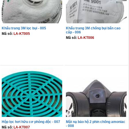
Khẩu trang 3M lọc bụi - 005
Khẩu trang 3M chống bụi bẩn cao
cấp - 006
Mã số:
LA-KT005
Mã số:
LA-KT006
THÊM VÀO GIỎ
THÊM VÀO GIỎ
Hộp lọc hơi hữu cơ phòng độc - 007
Mặt nạ bảo hộ 2 phin chống amoniac
- 008
Mã số:
LA-KT007