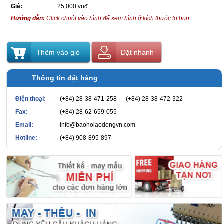
Giá:
25,000 vnđ
Hướng dẫn:
Click chuột vào hình để xem hình ở kích thước to hơn
Thêm vào giỏ
Đặt nhanh
Thông tin đặt hàng
Điện thoại:
(+84) 28-38-471-258 --- (+84) 28-38-472-322
Fax:
(+84) 28-62-659-055
Email:
info@baoholaodongvn.com
Hotline:
(+84) 908-895-897