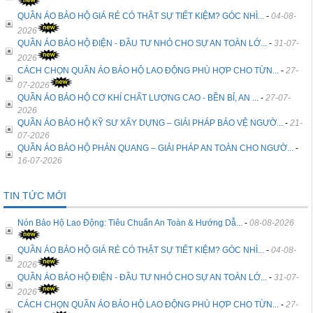
QUẦN ÁO BẢO HỘ GIÁ RẺ CÓ THẬT SỰ TIẾT KIỆM? GÓC NHÌ...
-
04-08-
2026
QUẦN ÁO BẢO HỘ ĐIỆN - ĐẦU TƯ NHỎ CHO SỰ AN TOÀN LỚ...
-
31-07-
2026
CÁCH CHỌN QUẦN ÁO BẢO HỘ LAO ĐỘNG PHÙ HỢP CHO TỪN...
-
27-
07-2026
QUẦN ÁO BẢO HỘ CƠ KHÍ CHẤT LƯỢNG CAO - BỀN BỈ, AN ...
-
27-07-
2026
QUẦN ÁO BẢO HỘ KỸ SƯ XÂY DỰNG – GIẢI PHÁP BẢO VỆ NGƯỜ...
-
21-
07-2026
QUẦN ÁO BẢO HỘ PHẢN QUANG – GIẢI PHÁP AN TOÀN CHO NGƯỜ...
-
16-07-2026
TIN TỨC MỚI
Nón Bảo Hộ Lao Động: Tiêu Chuẩn An Toàn & Hướng Dẫ...
-
08-08-2026
QUẦN ÁO BẢO HỘ GIÁ RẺ CÓ THẬT SỰ TIẾT KIỆM? GÓC NHÌ...
-
04-08-
2026
QUẦN ÁO BẢO HỘ ĐIỆN - ĐẦU TƯ NHỎ CHO SỰ AN TOÀN LỚ...
-
31-07-
2026
CÁCH CHỌN QUẦN ÁO BẢO HỘ LAO ĐỘNG PHÙ HỢP CHO TỪN...
-
27-