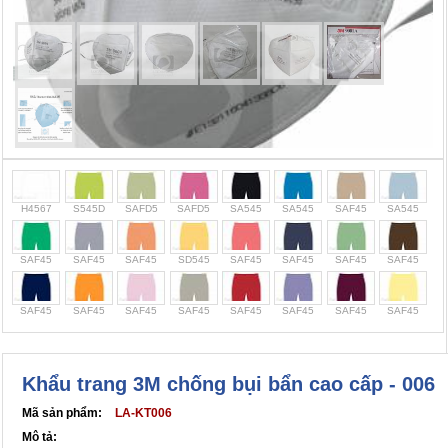
Cọc giao thông, rào chắn công trình
Bình chữa cháy, cứu hỏa
Chính sách bảo mật thông tin
H4567
S545D
SAFD5
SAFD5
SA545
SA545
SAF45
SA545
SAF45
SAF45
SAF45
SD545
SAF45
SAF45
SAF45
SAF45
SAF45
SAF45
SAF45
SAF45
SAF45
SAF45
SAF45
SAF45
Khẩu trang 3M chống bụi bẩn cao cấp - 006
Mã sản phẩm:
LA-KT006
Mô tả: