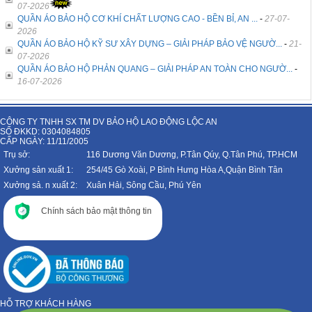
07-2026
QUẦN ÁO BẢO HỘ CƠ KHÍ CHẤT LƯỢNG CAO - BỀN BỈ, AN ...
-
27-07-
2026
QUẦN ÁO BẢO HỘ KỸ SƯ XÂY DỰNG – GIẢI PHÁP BẢO VỆ NGƯỜ...
-
21-
07-2026
QUẦN ÁO BẢO HỘ PHẢN QUANG – GIẢI PHÁP AN TOÀN CHO NGƯỜ...
-
16-07-2026
CÔNG TY TNHH SX TM DV BẢO HỘ LAO ĐỘNG LỘC AN
SỐ ĐKKD: 0304084805
CẤP NGÀY: 11/11/2005
Trụ sở:
116 Dương Văn Dương, P.Tân Qúy, Q.Tân Phú, TP.HCM
Xưởng sản xuất 1:
254/45 Gò Xoài, P Bình Hưng Hòa A,Quận Bình Tân
Xưởng sả. n xuất 2:
Xuân Hải, Sông Cầu, Phú Yên
Chính sách bảo mật thông tin
HỖ TRỢ KHÁCH HÀNG