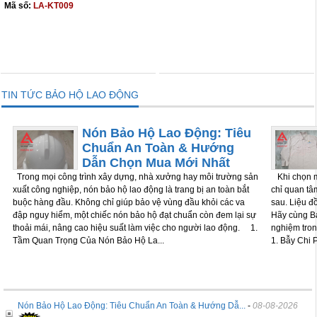
Mã số:
LA-KT009
THÊM VÀO GIỎ
THÊM VÀO GIỎ
TIN TỨC BẢO HỘ LAO ĐỘNG
Nón Bảo Hộ Lao Động: Tiêu
Chuẩn An Toàn & Hướng
Dẫn Chọn Mua Mới Nhất
Trong mọi công trình xây dựng, nhà xưởng hay môi trường sản
Khi chọn m
xuất công nghiệp, nón bảo hộ lao động là trang bị an toàn bắt
chỉ quan tâm
buộc hàng đầu. Không chỉ giúp bảo vệ vùng đầu khỏi các va
sau. Liệu đ
đập nguy hiểm, một chiếc nón bảo hộ đạt chuẩn còn đem lại sự
Hãy cùng Bả
thoải mái, nâng cao hiệu suất làm việc cho người lao động. 1.
nghiệm tron
Tầm Quan Trọng Của Nón Bảo Hộ La...
1. Bẫy Chi P
Nón Bảo Hộ Lao Động: Tiêu Chuẩn An Toàn & Hướng Dẫ...
-
08-08-2026