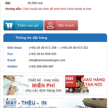
Giá:
95,000 vnđ
Hướng dẫn:
Click chuột vào hình để xem hình ở kích thước to hơn
Thêm vào giỏ
Đặt nhanh
Thông tin đặt hàng
Điện thoại:
(+84) 28-38-471-258 --- (+84) 28-38-472-322
Fax:
(+84) 28-62-659-055
Email:
info@baoholaodongvn.com
Hotline:
(+84) 908-895-897