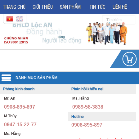
TRANG CHỦ
GIỚI THIỆU
SẢN PHẨM
TIN TỨC
LIÊN HỆ
Phòng kinh doanh
Phản hồi khiếu nại
Quần áo đồng phục
Mr. An
Ms. Hằng
Áo phản quang
Quần áo bảo hộ lao động
0908-895-897
0989-58-3838
Giày bảo hộ lao động
Đồng phục văn phòng
M Thủy
Hotline
0947-15-22-77
0908-895-897
Giày bảo hộ nhập khẩu
Đồng phục bảo vệ thông tư 08
Ms. Hằng