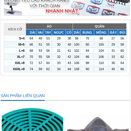
ÁO
QUẦN
KÍCH CỠ
DÀI
VAI
TAY
NGỰC
CỔ
DÀI
BỤNG
MÔNG
ĐÁY
ĐÙI
S=4
64
49
53
29
38
98
76
98
27
56
M=5
66
51
55
30
40
100
80
100
29
58
L=6
68
53
56
31
41
102
84
104
31
60
XL=7
70
55
58
32
42
104
86
106
33
62
XXL=8
72
57
60
33
43
106
88
110
36
64
XXXL=9
74
59
62
34
44
108
90
114
40
66
SẢN PHẨM LIÊN QUAN