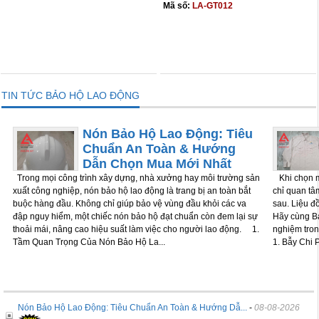
Mã số:
LA-GT012
THÊM VÀO GIỎ
THÊM VÀO GIỎ
TIN TỨC BẢO HỘ LAO ĐỘNG
Nón Bảo Hộ Lao Động: Tiêu
Chuẩn An Toàn & Hướng
Dẫn Chọn Mua Mới Nhất
Trong mọi công trình xây dựng, nhà xưởng hay môi trường sản
Khi chọn m
xuất công nghiệp, nón bảo hộ lao động là trang bị an toàn bắt
chỉ quan tâm
buộc hàng đầu. Không chỉ giúp bảo vệ vùng đầu khỏi các va
sau. Liệu đ
đập nguy hiểm, một chiếc nón bảo hộ đạt chuẩn còn đem lại sự
Hãy cùng Bả
thoải mái, nâng cao hiệu suất làm việc cho người lao động. 1.
nghiệm tron
Tầm Quan Trọng Của Nón Bảo Hộ La...
1. Bẫy Chi P
Nón Bảo Hộ Lao Động: Tiêu Chuẩn An Toàn & Hướng Dẫ...
-
08-08-2026