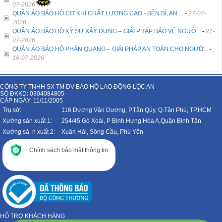
07-2026
QUẦN ÁO BẢO HỘ CƠ KHÍ CHẤT LƯỢNG CAO - BỀN BỈ, AN ...
-
27-07-
2026
QUẦN ÁO BẢO HỘ KỸ SƯ XÂY DỰNG – GIẢI PHÁP BẢO VỆ NGƯỜ...
-
21-
07-2026
QUẦN ÁO BẢO HỘ PHẢN QUANG – GIẢI PHÁP AN TOÀN CHO NGƯỜ...
-
16-07-2026
CÔNG TY TNHH SX TM DV BẢO HỘ LAO ĐỘNG LỘC AN
SỐ ĐKKD: 0304084805
CẤP NGÀY: 11/11/2005
Trụ sở:
116 Dương Văn Dương, P.Tân Qúy, Q.Tân Phú, TP.HCM
Xưởng sản xuất 1:
254/45 Gò Xoài, P Bình Hưng Hòa A,Quận Bình Tân
Xưởng sả. n xuất 2:
Xuân Hải, Sông Cầu, Phú Yên
Chính sách bảo mật thông tin
HỖ TRỢ KHÁCH HÀNG