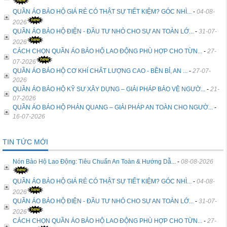
QUẦN ÁO BẢO HỘ GIÁ RẺ CÓ THẬT SỰ TIẾT KIỆM? GÓC NHÌ...
-
04-08-
2026
QUẦN ÁO BẢO HỘ ĐIỆN - ĐẦU TƯ NHỎ CHO SỰ AN TOÀN LỚ...
-
31-07-
2026
CÁCH CHỌN QUẦN ÁO BẢO HỘ LAO ĐỘNG PHÙ HỢP CHO TỪN...
-
27-
07-2026
QUẦN ÁO BẢO HỘ CƠ KHÍ CHẤT LƯỢNG CAO - BỀN BỈ, AN ...
-
27-07-
2026
QUẦN ÁO BẢO HỘ KỸ SƯ XÂY DỰNG – GIẢI PHÁP BẢO VỆ NGƯỜ...
-
21-
07-2026
QUẦN ÁO BẢO HỘ PHẢN QUANG – GIẢI PHÁP AN TOÀN CHO NGƯỜ...
-
16-07-2026
TIN TỨC MỚI
Nón Bảo Hộ Lao Động: Tiêu Chuẩn An Toàn & Hướng Dẫ...
-
08-08-2026
QUẦN ÁO BẢO HỘ GIÁ RẺ CÓ THẬT SỰ TIẾT KIỆM? GÓC NHÌ...
-
04-08-
2026
QUẦN ÁO BẢO HỘ ĐIỆN - ĐẦU TƯ NHỎ CHO SỰ AN TOÀN LỚ...
-
31-07-
2026
CÁCH CHỌN QUẦN ÁO BẢO HỘ LAO ĐỘNG PHÙ HỢP CHO TỪN...
-
27-