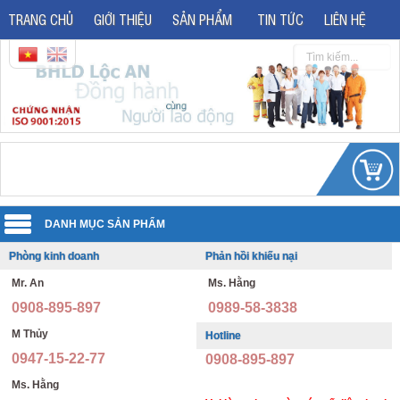
TRANG CHỦ
GIỚI THIỆU
SẢN PHẨM
TIN TỨC
LIÊN HỆ
Phòng kinh doanh
Phản hồi khiếu nại
Quần áo đồng phục
Mr. An
Ms. Hằng
Áo phản quang
Quần áo bảo hộ lao động
0908-895-897
0989-58-3838
Giày bảo hộ lao động
Đồng phục văn phòng
M Thủy
Hotline
0947-15-22-77
0908-895-897
Giày bảo hộ nhập khẩu
Đồng phục bảo vệ thông tư 08
Ms. Hằng