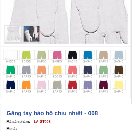
Cọc giao thông, rào chắn công trình
Bình chữa cháy, cứu hỏa
Chính sách bảo mật thông tin
H4567
S545D
SAFD5
SAFD5
SA545
SA545
SAF45
SA545
SAF45
SAF45
SAF45
SD545
SAF45
SAF45
SAF45
SAF45
SAF45
SAF45
SAF45
SAF45
SAF45
SAF45
SAF45
SAF45
Găng tay bảo hộ chịu nhiệt - 008
Mã sản phẩm:
LA-GT008
Mô tả: