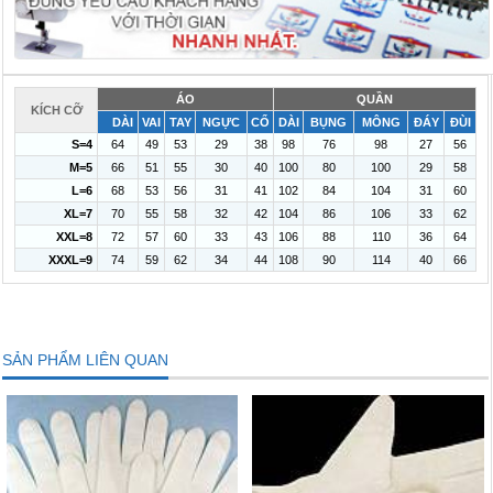
ÁO
QUẦN
KÍCH CỠ
DÀI
VAI
TAY
NGỰC
CỔ
DÀI
BỤNG
MÔNG
ĐÁY
ĐÙI
S=4
64
49
53
29
38
98
76
98
27
56
M=5
66
51
55
30
40
100
80
100
29
58
L=6
68
53
56
31
41
102
84
104
31
60
XL=7
70
55
58
32
42
104
86
106
33
62
XXL=8
72
57
60
33
43
106
88
110
36
64
XXXL=9
74
59
62
34
44
108
90
114
40
66
SẢN PHẨM LIÊN QUAN