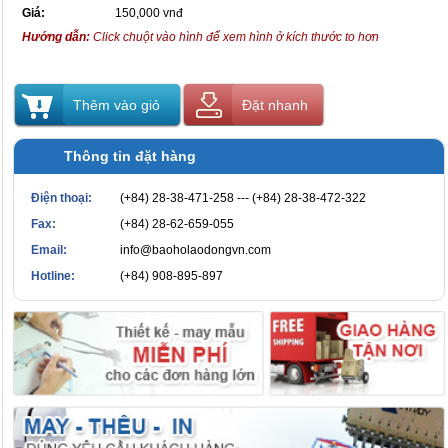
Giá:
150,000 vnđ
Hướng dẫn:
Click chuột vào hình để xem hình ở kích thước to hơn
Thêm vào giỏ
Đặt nhanh
Thông tin đặt hàng
Điện thoại:
(+84) 28-38-471-258 --- (+84) 28-38-472-322
Fax:
(+84) 28-62-659-055
Email:
info@baoholaodongvn.com
Hotline:
(+84) 908-895-897