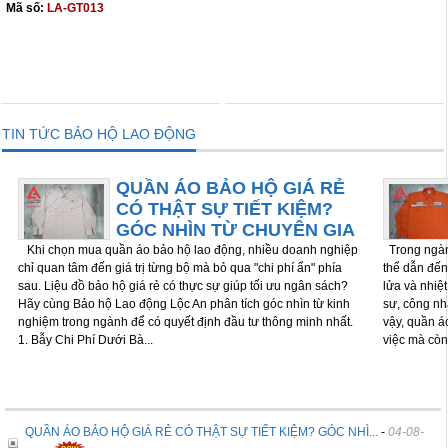
Mã số:
LA-GT013
THÊM VÀO GIỎ
THÊM VÀO GIỎ
TIN TỨC BẢO HỘ LAO ĐỘNG
QUẦN ÁO BẢO HỘ GIÁ RẺ
CÓ THẬT SỰ TIẾT KIỆM?
GÓC NHÌN TỪ CHUYÊN GIA
Khi chọn mua quần áo bảo hộ lao động, nhiều doanh nghiệp
Trong ngành
chỉ quan tâm đến giá trị từng bộ mà bỏ qua "chi phí ẩn" phía
thể dẫn đến 
sau. Liệu đồ bảo hộ giá rẻ có thực sự giúp tối ưu ngân sách?
lửa và nhiệ
Hãy cùng Bảo hộ Lao động Lộc An phân tích góc nhìn từ kinh
sư, công nh
nghiệm trong ngành để có quyết định đầu tư thông minh nhất.
vậy, quần á
1. Bẫy Chi Phí Dưới Bà...
việc mà còn
QUẦN ÁO BẢO HỘ GIÁ RẺ CÓ THẬT SỰ TIẾT KIỆM? GÓC NHÌ...
-
04-08-