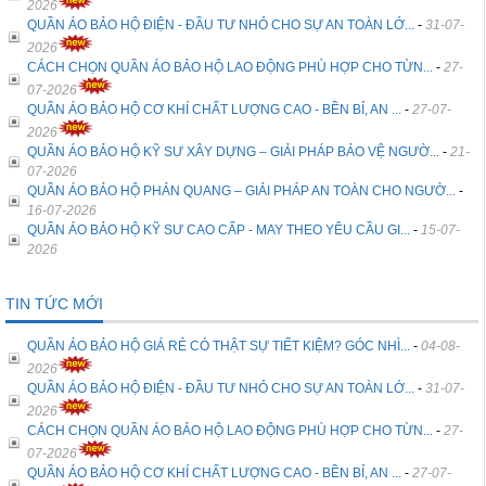
2026
QUẦN ÁO BẢO HỘ ĐIỆN - ĐẦU TƯ NHỎ CHO SỰ AN TOÀN LỚ...
-
31-07-
2026
CÁCH CHỌN QUẦN ÁO BẢO HỘ LAO ĐỘNG PHÙ HỢP CHO TỪN...
-
27-
07-2026
QUẦN ÁO BẢO HỘ CƠ KHÍ CHẤT LƯỢNG CAO - BỀN BỈ, AN ...
-
27-07-
2026
QUẦN ÁO BẢO HỘ KỸ SƯ XÂY DỰNG – GIẢI PHÁP BẢO VỆ NGƯỜ...
-
21-
07-2026
QUẦN ÁO BẢO HỘ PHẢN QUANG – GIẢI PHÁP AN TOÀN CHO NGƯỜ...
-
16-07-2026
QUẦN ÁO BẢO HỘ KỸ SƯ CAO CẤP - MAY THEO YÊU CẦU GI...
-
15-07-
2026
TIN TỨC MỚI
QUẦN ÁO BẢO HỘ GIÁ RẺ CÓ THẬT SỰ TIẾT KIỆM? GÓC NHÌ...
-
04-08-
2026
QUẦN ÁO BẢO HỘ ĐIỆN - ĐẦU TƯ NHỎ CHO SỰ AN TOÀN LỚ...
-
31-07-
2026
CÁCH CHỌN QUẦN ÁO BẢO HỘ LAO ĐỘNG PHÙ HỢP CHO TỪN...
-
27-
07-2026
QUẦN ÁO BẢO HỘ CƠ KHÍ CHẤT LƯỢNG CAO - BỀN BỈ, AN ...
-
27-07-