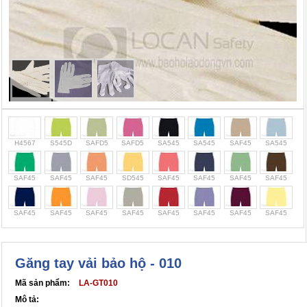
Cọc giao thông, rào chắn công trình
Bình chữa cháy, cứu hỏa
Chính sách bảo mật thông tin
H4567
S545D
SAFD5
SAFD5
SA545
SA545
SAF45
SA545
SAF45
SAF45
SAF45
SD545
SAF45
SAF45
SAF45
SAF45
SAF45
SAF45
SAF45
SAF45
SAF45
SAF45
SAF45
SAF45
Găng tay vải bảo hộ - 010
Mã sản phẩm:
LA-GT010
Mô tả: