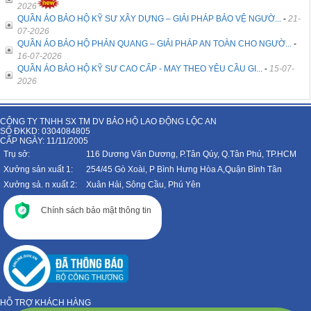
2026
QUẦN ÁO BẢO HỘ KỸ SƯ XÂY DỰNG – GIẢI PHÁP BẢO VỆ NGƯỜ...
-
21-
07-2026
QUẦN ÁO BẢO HỘ PHẢN QUANG – GIẢI PHÁP AN TOÀN CHO NGƯỜ...
-
16-07-2026
QUẦN ÁO BẢO HỘ KỸ SƯ CAO CẤP - MAY THEO YÊU CẦU GI...
-
15-07-
2026
CÔNG TY TNHH SX TM DV BẢO HỘ LAO ĐỘNG LỘC AN
SỐ ĐKKD: 0304084805
CẤP NGÀY: 11/11/2005
Trụ sở:
116 Dương Văn Dương, P.Tân Qúy, Q.Tân Phú, TP.HCM
Xưởng sản xuất 1:
254/45 Gò Xoài, P Bình Hưng Hòa A,Quận Bình Tân
Xưởng sả. n xuất 2:
Xuân Hải, Sông Cầu, Phú Yên
Chính sách bảo mật thông tin
HỖ TRỢ KHÁCH HÀNG