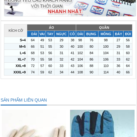
ÁO
QUẦN
KÍCH CỠ
DÀI
VAI
TAY
NGỰC
CỔ
DÀI
BỤNG
MÔNG
ĐÁY
ĐÙI
S=4
64
49
53
29
38
98
76
98
27
56
M=5
66
51
55
30
40
100
80
100
29
58
L=6
68
53
56
31
41
102
84
104
31
60
XL=7
70
55
58
32
42
104
86
106
33
62
XXL=8
72
57
60
33
43
106
88
110
36
64
XXXL=9
74
59
62
34
44
108
90
114
40
66
SẢN PHẨM LIÊN QUAN