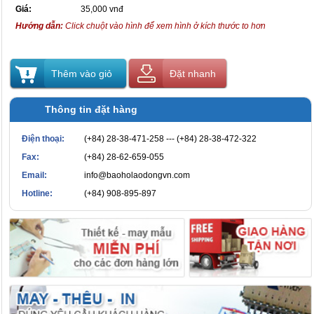
Giá:
35,000 vnđ
Hướng dẫn:
Click chuột vào hình để xem hình ở kích thước to hơn
Thêm vào giỏ
Đặt nhanh
Thông tin đặt hàng
Điện thoại:
(+84) 28-38-471-258 --- (+84) 28-38-472-322
Fax:
(+84) 28-62-659-055
Email:
info@baoholaodongvn.com
Hotline:
(+84) 908-895-897