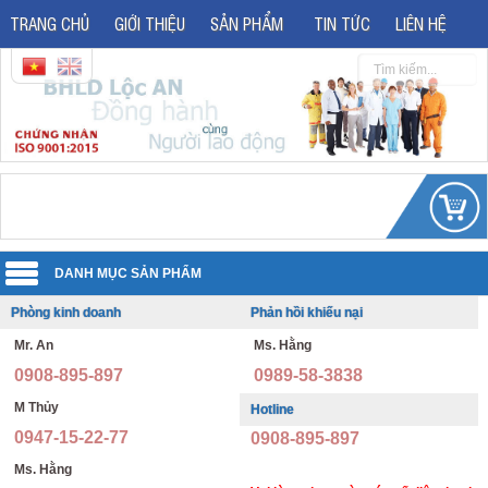
TRANG CHỦ
GIỚI THIỆU
SẢN PHẨM
TIN TỨC
LIÊN HỆ
Phòng kinh doanh
Phản hồi khiếu nại
Quần áo đồng phục
Mr. An
Ms. Hằng
Áo phản quang
Quần áo bảo hộ lao động
0908-895-897
0989-58-3838
Giày bảo hộ lao động
Đồng phục văn phòng
M Thủy
Hotline
0947-15-22-77
0908-895-897
Giày bảo hộ nhập khẩu
Đồng phục bảo vệ thông tư 08
Ms. Hằng