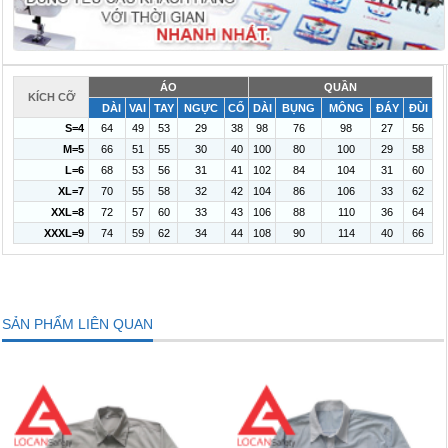
ÁO
QUẦN
KÍCH CỠ
DÀI
VAI
TAY
NGỰC
CỔ
DÀI
BỤNG
MÔNG
ĐÁY
ĐÙI
S=4
64
49
53
29
38
98
76
98
27
56
M=5
66
51
55
30
40
100
80
100
29
58
L=6
68
53
56
31
41
102
84
104
31
60
XL=7
70
55
58
32
42
104
86
106
33
62
XXL=8
72
57
60
33
43
106
88
110
36
64
XXXL=9
74
59
62
34
44
108
90
114
40
66
SẢN PHẨM LIÊN QUAN