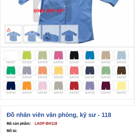
Cọc giao thông, rào chắn công trình
Bình chữa cháy, cứu hỏa
Chính sách bảo mật thông tin
H4567
S545D
SAFD5
SAFD5
SA545
SA545
SAF45
SA545
SAF45
SAF45
SAF45
SD545
SAF45
SAF45
SAF45
SAF45
SAF45
SAF45
SAF45
SAF45
SAF45
SAF45
SAF45
SAF45
Đồ nhân viên văn phòng, kỹ sư - 118
Mã sản phẩm:
LADP-BH118
Mô tả: