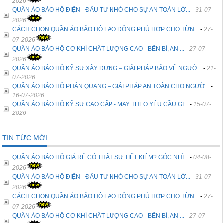
2026
QUẦN ÁO BẢO HỘ ĐIỆN - ĐẦU TƯ NHỎ CHO SỰ AN TOÀN LỚ...
-
31-07-
2026
CÁCH CHỌN QUẦN ÁO BẢO HỘ LAO ĐỘNG PHÙ HỢP CHO TỪN...
-
27-
07-2026
QUẦN ÁO BẢO HỘ CƠ KHÍ CHẤT LƯỢNG CAO - BỀN BỈ, AN ...
-
27-07-
2026
QUẦN ÁO BẢO HỘ KỸ SƯ XÂY DỰNG – GIẢI PHÁP BẢO VỆ NGƯỜ...
-
21-
07-2026
QUẦN ÁO BẢO HỘ PHẢN QUANG – GIẢI PHÁP AN TOÀN CHO NGƯỜ...
-
16-07-2026
QUẦN ÁO BẢO HỘ KỸ SƯ CAO CẤP - MAY THEO YÊU CẦU GI...
-
15-07-
2026
TIN TỨC MỚI
QUẦN ÁO BẢO HỘ GIÁ RẺ CÓ THẬT SỰ TIẾT KIỆM? GÓC NHÌ...
-
04-08-
2026
QUẦN ÁO BẢO HỘ ĐIỆN - ĐẦU TƯ NHỎ CHO SỰ AN TOÀN LỚ...
-
31-07-
2026
CÁCH CHỌN QUẦN ÁO BẢO HỘ LAO ĐỘNG PHÙ HỢP CHO TỪN...
-
27-
07-2026
QUẦN ÁO BẢO HỘ CƠ KHÍ CHẤT LƯỢNG CAO - BỀN BỈ, AN ...
-
27-07-