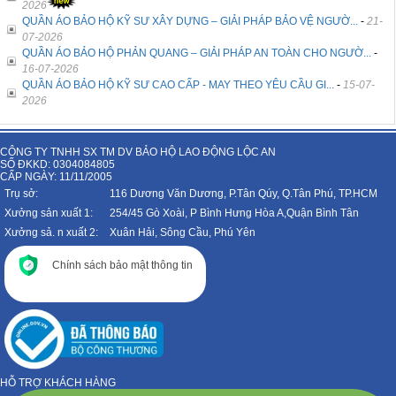
2026
QUẦN ÁO BẢO HỘ KỸ SƯ XÂY DỰNG – GIẢI PHÁP BẢO VỆ NGƯỜ...
-
21-
07-2026
QUẦN ÁO BẢO HỘ PHẢN QUANG – GIẢI PHÁP AN TOÀN CHO NGƯỜ...
-
16-07-2026
QUẦN ÁO BẢO HỘ KỸ SƯ CAO CẤP - MAY THEO YÊU CẦU GI...
-
15-07-
2026
CÔNG TY TNHH SX TM DV BẢO HỘ LAO ĐỘNG LỘC AN
SỐ ĐKKD: 0304084805
CẤP NGÀY: 11/11/2005
Trụ sở:
116 Dương Văn Dương, P.Tân Qúy, Q.Tân Phú, TP.HCM
Xưởng sản xuất 1:
254/45 Gò Xoài, P Bình Hưng Hòa A,Quận Bình Tân
Xưởng sả. n xuất 2:
Xuân Hải, Sông Cầu, Phú Yên
Chính sách bảo mật thông tin
HỖ TRỢ KHÁCH HÀNG