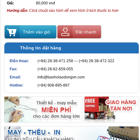
Giá:
80,000 vnđ
Hướng dẫn:
Click chuột vào hình để xem hình ở kích thước to hơn
Thêm vào giỏ
Đặt nhanh
Thông tin đặt hàng
Điện thoại:
(+84) 28-38-471-258 --- (+84) 28-38-472-322
Fax:
(+84) 28-62-659-055
Email:
info@baoholaodongvn.com
Hotline:
(+84) 908-895-897