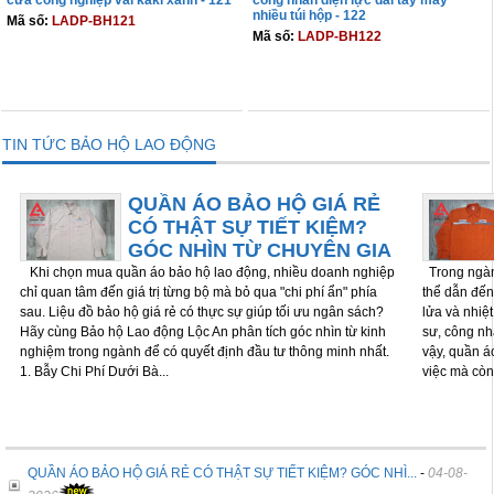
cửa công nghiệp vải kaki xanh - 121
công nhân điện lực dài tay may
nhiều túi hộp - 122
Mã số:
LADP-BH121
Mã số:
LADP-BH122
THÊM VÀO GIỎ
THÊM VÀO GIỎ
TIN TỨC BẢO HỘ LAO ĐỘNG
QUẦN ÁO BẢO HỘ GIÁ RẺ
CÓ THẬT SỰ TIẾT KIỆM?
GÓC NHÌN TỪ CHUYÊN GIA
Khi chọn mua quần áo bảo hộ lao động, nhiều doanh nghiệp
Trong ngành
chỉ quan tâm đến giá trị từng bộ mà bỏ qua "chi phí ẩn" phía
thể dẫn đến 
sau. Liệu đồ bảo hộ giá rẻ có thực sự giúp tối ưu ngân sách?
lửa và nhiệ
Hãy cùng Bảo hộ Lao động Lộc An phân tích góc nhìn từ kinh
sư, công nh
nghiệm trong ngành để có quyết định đầu tư thông minh nhất.
vậy, quần á
1. Bẫy Chi Phí Dưới Bà...
việc mà còn
QUẦN ÁO BẢO HỘ GIÁ RẺ CÓ THẬT SỰ TIẾT KIỆM? GÓC NHÌ...
-
04-08-