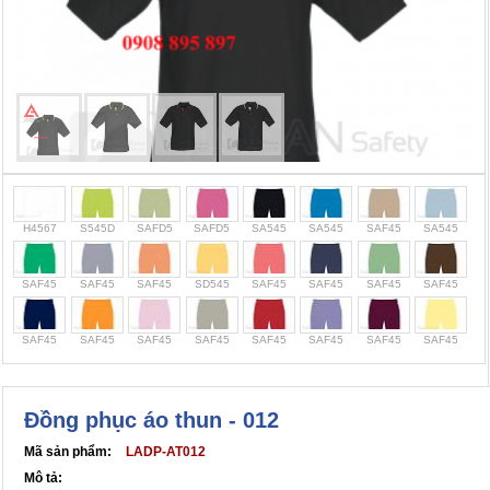
Cọc giao thông, rào chắn công trình
Bình chữa cháy, cứu hỏa
Chính sách bảo mật thông tin
H4567
S545D
SAFD5
SAFD5
SA545
SA545
SAF45
SA545
SAF45
SAF45
SAF45
SD545
SAF45
SAF45
SAF45
SAF45
SAF45
SAF45
SAF45
SAF45
SAF45
SAF45
SAF45
SAF45
Đồng phục áo thun - 012
Mã sản phẩm:
LADP-AT012
Mô tả: