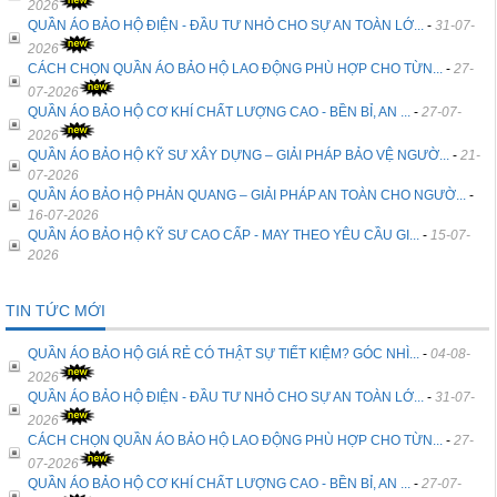
2026
QUẦN ÁO BẢO HỘ ĐIỆN - ĐẦU TƯ NHỎ CHO SỰ AN TOÀN LỚ...
-
31-07-
2026
CÁCH CHỌN QUẦN ÁO BẢO HỘ LAO ĐỘNG PHÙ HỢP CHO TỪN...
-
27-
07-2026
QUẦN ÁO BẢO HỘ CƠ KHÍ CHẤT LƯỢNG CAO - BỀN BỈ, AN ...
-
27-07-
2026
QUẦN ÁO BẢO HỘ KỸ SƯ XÂY DỰNG – GIẢI PHÁP BẢO VỆ NGƯỜ...
-
21-
07-2026
QUẦN ÁO BẢO HỘ PHẢN QUANG – GIẢI PHÁP AN TOÀN CHO NGƯỜ...
-
16-07-2026
QUẦN ÁO BẢO HỘ KỸ SƯ CAO CẤP - MAY THEO YÊU CẦU GI...
-
15-07-
2026
TIN TỨC MỚI
QUẦN ÁO BẢO HỘ GIÁ RẺ CÓ THẬT SỰ TIẾT KIỆM? GÓC NHÌ...
-
04-08-
2026
QUẦN ÁO BẢO HỘ ĐIỆN - ĐẦU TƯ NHỎ CHO SỰ AN TOÀN LỚ...
-
31-07-
2026
CÁCH CHỌN QUẦN ÁO BẢO HỘ LAO ĐỘNG PHÙ HỢP CHO TỪN...
-
27-
07-2026
QUẦN ÁO BẢO HỘ CƠ KHÍ CHẤT LƯỢNG CAO - BỀN BỈ, AN ...
-
27-07-