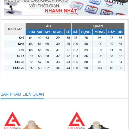
ÁO
QUẦN
KÍCH CỠ
DÀI
VAI
TAY
NGỰC
CỔ
DÀI
BỤNG
MÔNG
ĐÁY
ĐÙI
S=4
64
49
53
29
38
98
76
98
27
56
M=5
66
51
55
30
40
100
80
100
29
58
L=6
68
53
56
31
41
102
84
104
31
60
XL=7
70
55
58
32
42
104
86
106
33
62
XXL=8
72
57
60
33
43
106
88
110
36
64
XXXL=9
74
59
62
34
44
108
90
114
40
66
SẢN PHẨM LIÊN QUAN