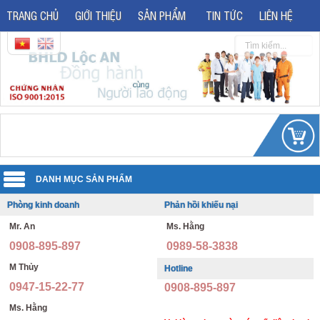
TRANG CHỦ
GIỚI THIỆU
SẢN PHẨM
TIN TỨC
LIÊN HỆ
Phòng kinh doanh
Phản hồi khiếu nại
Quần áo đồng phục
Mr. An
Ms. Hằng
Áo phản quang
Quần áo bảo hộ lao động
0908-895-897
0989-58-3838
Giày bảo hộ lao động
Đồng phục văn phòng
M Thủy
Hotline
0947-15-22-77
0908-895-897
Giày bảo hộ nhập khẩu
Đồng phục bảo vệ thông tư 08
Ms. Hằng