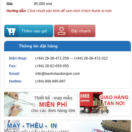
Giá:
85,000 vnđ
Hướng dẫn:
Click chuột vào hình để xem hình ở kích thước to hơn
Thêm vào giỏ
Đặt nhanh
Thông tin đặt hàng
Điện thoại:
(+84) 28-38-471-258 --- (+84) 28-38-472-322
Fax:
(+84) 28-62-659-055
Email:
info@baoholaodongvn.com
Hotline:
(+84) 908-895-897