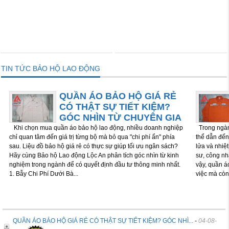
THÊM VÀO GIỎ
THÊM VÀO GIỎ
TIN TỨC BẢO HỘ LAO ĐỘNG
QUẦN ÁO BẢO HỘ GIÁ RẺ
CÓ THẬT SỰ TIẾT KIỆM?
GÓC NHÌN TỪ CHUYÊN GIA
Khi chọn mua quần áo bảo hộ lao động, nhiều doanh nghiệp
Trong ngành
chỉ quan tâm đến giá trị từng bộ mà bỏ qua "chi phí ẩn" phía
thể dẫn đến 
sau. Liệu đồ bảo hộ giá rẻ có thực sự giúp tối ưu ngân sách?
lửa và nhiệ
Hãy cùng Bảo hộ Lao động Lộc An phân tích góc nhìn từ kinh
sư, công nh
nghiệm trong ngành để có quyết định đầu tư thông minh nhất.
vậy, quần á
1. Bẫy Chi Phí Dưới Bà...
việc mà còn
QUẦN ÁO BẢO HỘ GIÁ RẺ CÓ THẬT SỰ TIẾT KIỆM? GÓC NHÌ...
-
04-08-