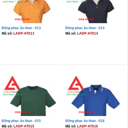
Đồng phục áo thun - 013
Đồng phục áo thun - 014
Mã số:
LADP-AT013
Mã số:
LADP-AT014
THÊM VÀO GIỎ
THÊM VÀO GIỎ
Đồng phục áo thun - 015
Đồng phục áo thun - 016
Mã số:
LADP-AT015
Mã số:
LADP-AT016