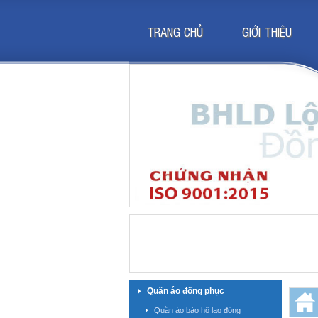
TRANG CHỦ
GIỚI THIỆU
Quần áo đồng phục
Quần áo bảo hộ lao động