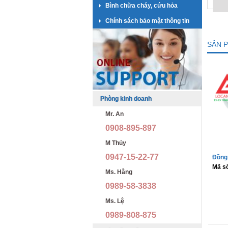
Bình chữa cháy, cứu hỏa
Chính sách bảo mật thông tin
SẢN 
Phòng kinh doanh
Mr. An
0908-895-897
M Thủy
0947-15-22-77
Đồng 
Mã s
Ms. Hằng
0989-58-3838
Ms. Lệ
0989-808-875