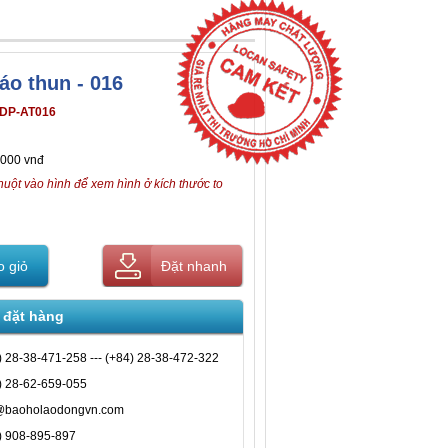
áo thun - 016
DP-AT016
,000 vnđ
huột vào hình để xem hình ở kích thước to
 giỏ
Đặt nhanh
 đặt hàng
) 28-38-471-258 --- (+84) 28-38-472-322
) 28-62-659-055
@baoholaodongvn.com
) 908-895-897