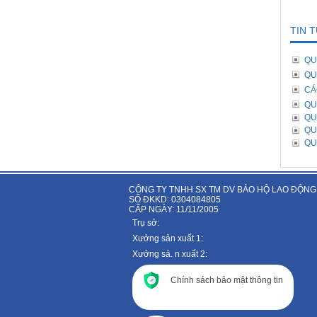
TIN 
QU
QU
CÁ
QU
QU
QU
QU
CÔNG TY TNHH SX TM DV BẢO HỘ LAO ĐỘNG
SỐ ĐKKD: 0304084805
CẤP NGÀY: 11/11/2005
Trụ sở:
Xưởng sản xuất 1:
Xưởng sả. n xuất 2:
Chính sách bảo mật thông tin