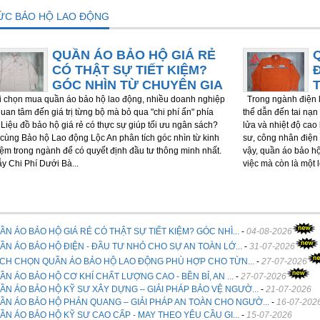
TỨC BẢO HỘ LAO ĐỘNG
QUẦN ÁO BẢO HỘ GIÁ RẺ
CÓ THẬT SỰ TIẾT KIỆM?
GÓC NHÌN TỪ CHUYÊN GIA
chọn mua quần áo bảo hộ lao động, nhiều doanh nghiệp
Trong ngành điện l
quan tâm đến giá trị từng bộ mà bỏ qua "chi phí ẩn" phía
thể dẫn đến tai nạn 
 Liệu đồ bảo hộ giá rẻ có thực sự giúp tối ưu ngân sách?
lửa và nhiệt độ cao
cùng Bảo hộ Lao động Lộc An phân tích góc nhìn từ kinh
sư, công nhân điện 
ệm trong ngành để có quyết định đầu tư thông minh nhất.
vậy, quần áo bảo h
ẫy Chi Phí Dưới Bà...
việc mà còn là một 
ẦN ÁO BẢO HỘ GIÁ RẺ CÓ THẬT SỰ TIẾT KIỆM? GÓC NHÌ...
-
04-08-2026
ẦN ÁO BẢO HỘ ĐIỆN - ĐẦU TƯ NHỎ CHO SỰ AN TOÀN LỚ...
-
31-07-2026
CH CHỌN QUẦN ÁO BẢO HỘ LAO ĐỘNG PHÙ HỢP CHO TỪN...
-
27-07-2026
ẦN ÁO BẢO HỘ CƠ KHÍ CHẤT LƯỢNG CAO - BỀN BỈ, AN ...
-
27-07-2026
ẦN ÁO BẢO HỘ KỸ SƯ XÂY DỰNG – GIẢI PHÁP BẢO VỆ NGƯỜ...
-
21-07-2026
ẦN ÁO BẢO HỘ PHẢN QUANG – GIẢI PHÁP AN TOÀN CHO NGƯỜ...
-
16-07-202
ẦN ÁO BẢO HỘ KỸ SƯ CAO CẤP - MAY THEO YÊU CẦU GI...
-
15-07-2026