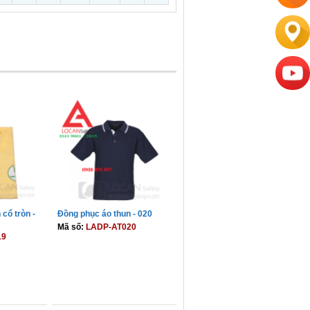
cổ tròn -
Đồng phục áo thun - 020
Mã số:
LADP-AT020
19
GIỎ
THÊM VÀO GIỎ