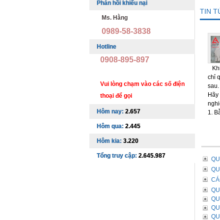
Phản hồi khiếu nại
TIN 
Ms. Hằng
0989-58-3838
Hotline
0908-895-897
Khi 
chỉ 
Vui lòng chạm vào các số điện
sau.
Hãy 
thoại để gọi
nghi
Hôm nay:
2.657
1. B
Hôm qua:
2.445
Hôm kia:
3.220
Tổng truy cập:
2.645.987
QU
QU
CÁ
QU
QU
QU
QU