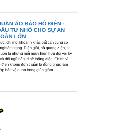
QUẦN ÁO BẢO HỘ ĐIỆN -
ĐẦU TƯ NHỎ CHO SỰ AN
TOÀN LỚN
ực, chỉ một khoảnh khắc bất cẩn cũng có
nghiêm trọng. Điện giật, hồ quang điện, tia
 luôn là những mối nguy hiện hữu đối với kỹ
và đội ngũ bảo trì hệ thống điện. Chính vì
ộ điện không đơn thuần là đồng phục làm
lớp bảo vệ quan trọng giúp giảm ...
6