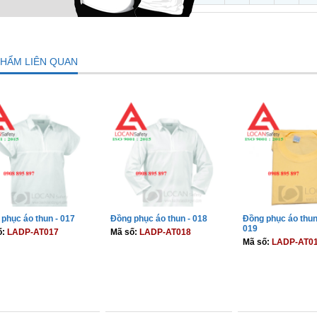
PHẨM LIÊN QUAN
phục áo thun - 017
Đồng phục áo thun - 018
Đồng phục áo thun 
019
ố:
LADP-AT017
Mã số:
LADP-AT018
Mã số:
LADP-AT0
THÊM VÀO GIỎ
THÊM VÀO GIỎ
THÊM VÀO 