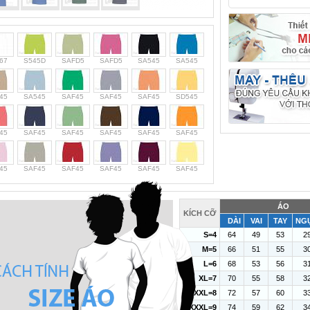
67
S545D
SAFD5
SAFD5
SA545
SA545
45
SA545
SAF45
SAF45
SAF45
SD545
45
SAF45
SAF45
SAF45
SAF45
SAF45
45
SAF45
SAF45
SAF45
SAF45
SAF45
ÁO
KÍCH CỠ
DÀI
VAI
TAY
NG
S=4
64
49
53
2
M=5
66
51
55
3
L=6
68
53
56
3
XL=7
70
55
58
3
XXL=8
72
57
60
3
XXXL=9
74
59
62
3