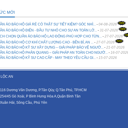
TỨC MỚI
ẦN ÁO BẢO HỘ GIÁ RẺ CÓ THẬT SỰ TIẾT KIỆM? GÓC NHÌ...
-
04-08-2026
ẦN ÁO BẢO HỘ ĐIỆN - ĐẦU TƯ NHỎ CHO SỰ AN TOÀN LỚ...
-
31-07-2026
CH CHỌN QUẦN ÁO BẢO HỘ LAO ĐỘNG PHÙ HỢP CHO TỪN...
-
27-07-2026
ẦN ÁO BẢO HỘ CƠ KHÍ CHẤT LƯỢNG CAO - BỀN BỈ, AN ...
-
27-07-2026
ẦN ÁO BẢO HỘ KỸ SƯ XÂY DỰNG – GIẢI PHÁP BẢO VỆ NGƯỜ...
-
21-07-2026
ẦN ÁO BẢO HỘ PHẢN QUANG – GIẢI PHÁP AN TOÀN CHO NGƯỜ...
-
16-07-202
ẦN ÁO BẢO HỘ KỸ SƯ CAO CẤP - MAY THEO YÊU CẦU GI...
-
15-07-2026
 LỘC AN
116 Dương Văn Dương, P.Tân Qúy, Q.Tân Phú, TP.HCM
254/45 Gò Xoài, P Bình Hưng Hòa A,Quận Bình Tân
Xuân Hải, Sông Cầu, Phú Yên