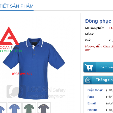
TIẾT SẢN PHẨM
Đồng phục 
Mã sản phẩm:
LA
Mô tả:
Giá:
95
Hướng dẫn:
Click c
hơn
Thêm vào
Thông tin
Điện thoại:
(+84
Fax:
(+84
Email:
info
Hotline:
(+84