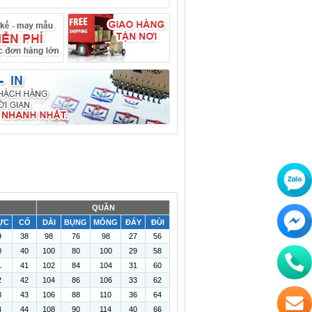
QUẦN
ỰC
CỔ
DÀI
BỤNG
MÔNG
ĐÁY
ĐÙI
9
38
98
76
98
27
56
0
40
100
80
100
29
58
1
41
102
84
104
31
60
2
42
104
86
106
33
62
3
43
106
88
110
36
64
4
44
108
90
114
40
66