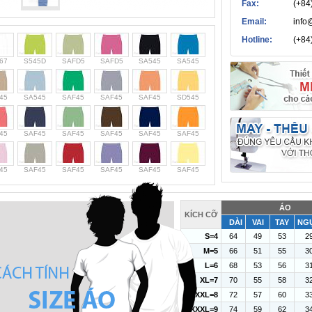
Fax:
(+84
Email:
info
Hotline:
(+84
67
S545D
SAFD5
SAFD5
SA545
SA545
45
SA545
SAF45
SAF45
SAF45
SD545
45
SAF45
SAF45
SAF45
SAF45
SAF45
45
SAF45
SAF45
SAF45
SAF45
SAF45
ÁO
KÍCH CỠ
DÀI
VAI
TAY
NG
S=4
64
49
53
2
M=5
66
51
55
3
L=6
68
53
56
3
XL=7
70
55
58
3
XXL=8
72
57
60
3
XXXL=9
74
59
62
3