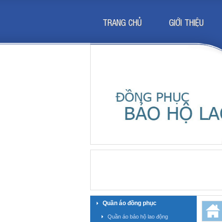
TRANG CHỦ
GIỚI THIỆU
Quần áo đồng phục
Quần áo bảo hộ lao động