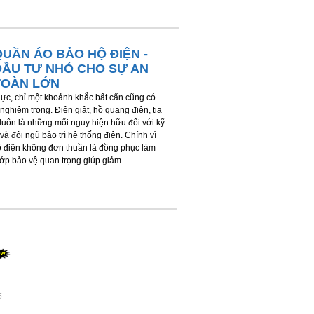
QUẦN ÁO BẢO HỘ ĐIỆN -
ĐẦU TƯ NHỎ CHO SỰ AN
TOÀN LỚN
ực, chỉ một khoảnh khắc bất cẩn cũng có
nghiêm trọng. Điện giật, hồ quang điện, tia
 luôn là những mối nguy hiện hữu đối với kỹ
và đội ngũ bảo trì hệ thống điện. Chính vì
ộ điện không đơn thuần là đồng phục làm
lớp bảo vệ quan trọng giúp giảm ...
6