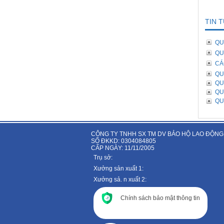
TIN 
QU
QU
CÁ
QU
QU
QU
QU
CÔNG TY TNHH SX TM DV BẢO HỘ LAO ĐỘNG
SỐ ĐKKD: 0304084805
CẤP NGÀY: 11/11/2005
Trụ sở:
Xưởng sản xuất 1:
Xưởng sả. n xuất 2:
Chính sách bảo mật thông tin