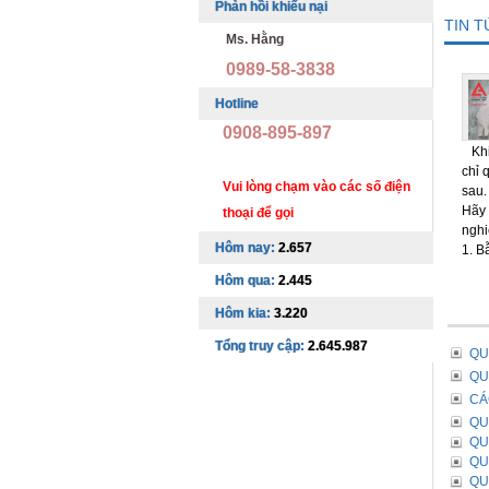
Phản hồi khiếu nại
TIN 
Ms. Hằng
0989-58-3838
Hotline
0908-895-897
Khi 
chỉ 
Vui lòng chạm vào các số điện
sau.
Hãy 
thoại để gọi
nghi
Hôm nay:
2.657
1. B
Hôm qua:
2.445
Hôm kia:
3.220
Tổng truy cập:
2.645.987
QU
QU
CÁ
QU
QU
QU
QU