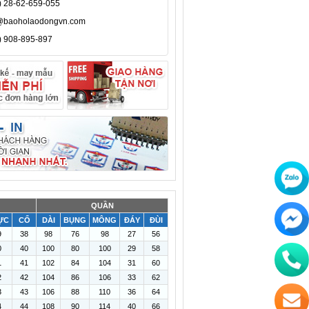
) 28-62-659-055
@baoholaodongvn.com
) 908-895-897
QUẦN
ỰC
CỔ
DÀI
BỤNG
MÔNG
ĐÁY
ĐÙI
9
38
98
76
98
27
56
0
40
100
80
100
29
58
1
41
102
84
104
31
60
2
42
104
86
106
33
62
3
43
106
88
110
36
64
4
44
108
90
114
40
66