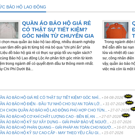
TỨC BẢO HỘ LAO ĐỘNG
QUẦN ÁO BẢO HỘ GIÁ RẺ
CÓ THẬT SỰ TIẾT KIỆM?
GÓC NHÌN TỪ CHUYÊN GIA
chọn mua quần áo bảo hộ lao động, nhiều doanh nghiệp
Trong ngành điện l
quan tâm đến giá trị từng bộ mà bỏ qua "chi phí ẩn" phía
thể dẫn đến tai nạn 
 Liệu đồ bảo hộ giá rẻ có thực sự giúp tối ưu ngân sách?
lửa và nhiệt độ cao
cùng Bảo hộ Lao động Lộc An phân tích góc nhìn từ kinh
sư, công nhân điện 
ệm trong ngành để có quyết định đầu tư thông minh nhất.
vậy, quần áo bảo h
ẫy Chi Phí Dưới Bà...
việc mà còn là một 
ẦN ÁO BẢO HỘ GIÁ RẺ CÓ THẬT SỰ TIẾT KIỆM? GÓC NHÌ...
-
04-08-2026
ẦN ÁO BẢO HỘ ĐIỆN - ĐẦU TƯ NHỎ CHO SỰ AN TOÀN LỚ...
-
31-07-2026
CH CHỌN QUẦN ÁO BẢO HỘ LAO ĐỘNG PHÙ HỢP CHO TỪN...
-
27-07-2026
ẦN ÁO BẢO HỘ CƠ KHÍ CHẤT LƯỢNG CAO - BỀN BỈ, AN ...
-
27-07-2026
ẦN ÁO BẢO HỘ KỸ SƯ XÂY DỰNG – GIẢI PHÁP BẢO VỆ NGƯỜ...
-
21-07-2026
ẦN ÁO BẢO HỘ PHẢN QUANG – GIẢI PHÁP AN TOÀN CHO NGƯỜ...
-
16-07-202
ẦN ÁO BẢO HỘ KỸ SƯ CAO CẤP - MAY THEO YÊU CẦU GI...
-
15-07-2026