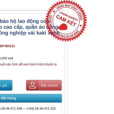
bảo hộ lao động cửa
p cao cấp, quần áo công
ông nghiệp vải kaki xanh
DP-BH121
5,000 vnđ
huột vào hình để xem hình ở kích thước to
 giỏ
Đặt nhanh
 đặt hàng
) 28-38-471-258 --- (+84) 28-38-472-322