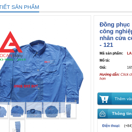
TIẾT SẢN PHẨM
Đồng phục 
công nghiệ
nhân cửa c
- 121
Mã sản phẩm:
LA
Mô tả:
Giá:
16
Hướng dẫn:
Click c
hơn
Thêm vào
Thông tin
Điện thoại:
(+84