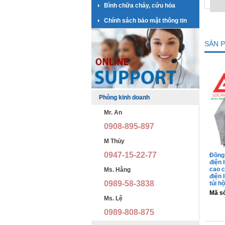
Bình chữa cháy, cứu hỏa
Chính sách bảo mật thông tin
SẢN 
Phòng kinh doanh
Mr. An
0908-895-897
M Thủy
0947-15-22-77
Đồng 
điện 
cao c
Ms. Hằng
điện 
0989-58-3838
túi h
Mã s
Ms. Lệ
0989-808-875