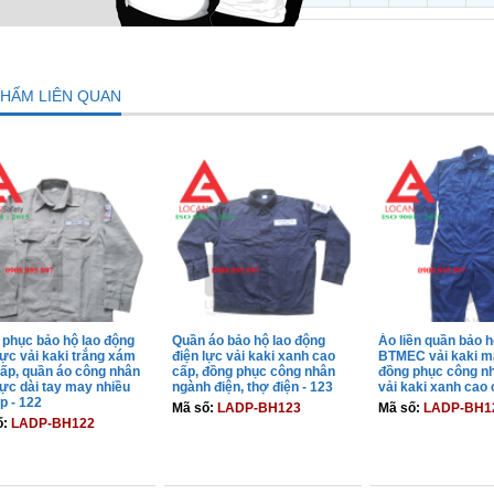
PHẨM LIÊN QUAN
phục bảo hộ lao động
Quần áo bảo hộ lao động
Áo liền quần bảo h
lực vải kaki trắng xám
điện lực vải kaki xanh cao
BTMEC vải kaki m
ấp, quần áo công nhân
cấp, đồng phục công nhân
đồng phục công n
lực dài tay may nhiều
ngành điện, thợ điện - 123
vải kaki xanh cao 
ộp - 122
Mã số:
LADP-BH123
Mã số:
LADP-BH1
ố:
LADP-BH122
THÊM VÀO GIỎ
THÊM VÀO GIỎ
THÊM VÀO 