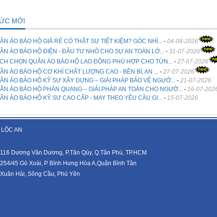
TỨC MỚI
ẦN ÁO BẢO HỘ GIÁ RẺ CÓ THẬT SỰ TIẾT KIỆM? GÓC NHÌ...
-
04-08-2026
ẦN ÁO BẢO HỘ ĐIỆN - ĐẦU TƯ NHỎ CHO SỰ AN TOÀN LỚ...
-
31-07-2026
CH CHỌN QUẦN ÁO BẢO HỘ LAO ĐỘNG PHÙ HỢP CHO TỪN...
-
27-07-2026
ẦN ÁO BẢO HỘ CƠ KHÍ CHẤT LƯỢNG CAO - BỀN BỈ, AN ...
-
27-07-2026
ẦN ÁO BẢO HỘ KỸ SƯ XÂY DỰNG – GIẢI PHÁP BẢO VỆ NGƯỜ...
-
21-07-2026
ẦN ÁO BẢO HỘ PHẢN QUANG – GIẢI PHÁP AN TOÀN CHO NGƯỜ...
-
16-07-202
ẦN ÁO BẢO HỘ KỸ SƯ CAO CẤP - MAY THEO YÊU CẦU GI...
-
15-07-2026
 LỘC AN
116 Dương Văn Dương, P.Tân Qúy, Q.Tân Phú, TP.HCM
254/45 Gò Xoài, P Bình Hưng Hòa A,Quận Bình Tân
Xuân Hải, Sông Cầu, Phú Yên