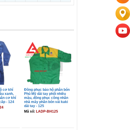
ộ cơ khí
Đồng phục bảo hộ phân bón
àu xanh,
Phú Mỹ dài tay phối nhiều
hân cơ khí
màu, đồng phục công nhân
cấp - 124
nhà máy phân bón vải kaki
dài tay - 125
24
Mã số:
LADP-BH125
GIỎ
THÊM VÀO GIỎ