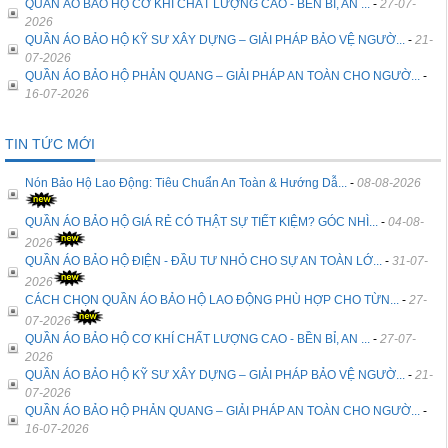
QUẦN ÁO BẢO HỘ CƠ KHÍ CHẤT LƯỢNG CAO - BỀN BỈ, AN ...
-
27-07-
2026
QUẦN ÁO BẢO HỘ KỸ SƯ XÂY DỰNG – GIẢI PHÁP BẢO VỆ NGƯỜ...
-
21-
07-2026
QUẦN ÁO BẢO HỘ PHẢN QUANG – GIẢI PHÁP AN TOÀN CHO NGƯỜ...
-
16-07-2026
TIN TỨC MỚI
Nón Bảo Hộ Lao Động: Tiêu Chuẩn An Toàn & Hướng Dẫ...
-
08-08-2026
QUẦN ÁO BẢO HỘ GIÁ RẺ CÓ THẬT SỰ TIẾT KIỆM? GÓC NHÌ...
-
04-08-
2026
QUẦN ÁO BẢO HỘ ĐIỆN - ĐẦU TƯ NHỎ CHO SỰ AN TOÀN LỚ...
-
31-07-
2026
CÁCH CHỌN QUẦN ÁO BẢO HỘ LAO ĐỘNG PHÙ HỢP CHO TỪN...
-
27-
07-2026
QUẦN ÁO BẢO HỘ CƠ KHÍ CHẤT LƯỢNG CAO - BỀN BỈ, AN ...
-
27-07-
2026
QUẦN ÁO BẢO HỘ KỸ SƯ XÂY DỰNG – GIẢI PHÁP BẢO VỆ NGƯỜ...
-
21-
07-2026
QUẦN ÁO BẢO HỘ PHẢN QUANG – GIẢI PHÁP AN TOÀN CHO NGƯỜ...
-
16-07-2026