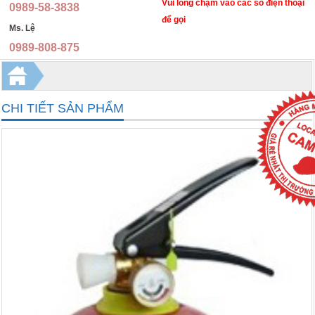
Nón bảo hộ lao động
Đồng phục y tế
Vui lòng chạm vào các số điện thoại
0989-58-3838
để gọi
Ms. Lệ
Ủng bảo hộ lao động
Quần áo phòng dịch, y tế, phòng sạch
0989-808-875
Kính bảo hộ lao động, mặt nạ hàn, kính hàn
Đồng phục học sinh
Áo mưa cao cấp
Đồng phục nhà hàng, khách sạn, spa
CHI TIẾT SẢN PHẨM
Găng tay bảo hộ
Trang phục quân đội
Khẩu trang, mặt nạ chống độc
Trang phục dân quân tự vệ
Hàng tặng phẩm
Trang phục bảo vệ an ninh
Ba lô túi xách
Đồng phục áo thun
Thiết bị bảo hộ lao động khác
Quần kaki thời trang
Dây đai an toàn, thang dây
Áo gilê kỹ sư
Bình chữa cháy, cứu hỏa
Chụp tai, nút tai chống ồn