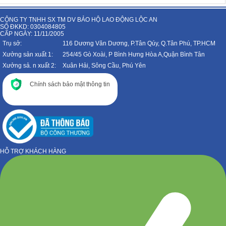
CÔNG TY TNHH SX TM DV BẢO HỘ LAO ĐỘNG LỘC AN
SỐ ĐKKD: 0304084805
CẤP NGÀY: 11/11/2005
Trụ sở:
116 Dương Văn Dương, P.Tân Qúy, Q.Tân Phú, TP.HCM
Xưởng sản xuất 1:
254/45 Gò Xoài, P Bình Hưng Hòa A,Quận Bình Tân
Xưởng sả. n xuất 2:
Xuân Hải, Sông Cầu, Phú Yên
Chính sách bảo mật thông tin
HỖ TRỢ KHÁCH HÀNG