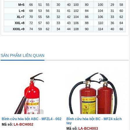
M=5
66
51
55
30
40
100
80
100
29
58
L=6
68
53
56
31
41
102
84
104
31
60
XL=7
70
55
58
32
42
104
86
106
33
62
XXL=8
72
57
60
33
43
106
88
110
36
64
XXXL=9
74
59
62
34
44
108
90
114
40
66
SẢN PHẨM LIÊN QUAN
Bình cứu hỏa bột ABC - MFZL4 - 002
Bình cứu hỏa bột BC - MFZ4 xách
tay
Mã số:
LA-BCH002
Mã số:
LA-BCH003