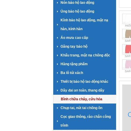
Nón bảo hộ lao động
Ủng bảo hộ lao động
Kính bảo hộ lao động, mặt nạ
H45
hàn, kính hàn
Áo mưa cao cấp
SAF
Găng tay bảo hộ
Khẩu trang, mặt nạ chống độc
SAF
Hàng tặng phẩm
SAF
Ba lô túi xách
Thiết bị bảo hộ lao động khác
Dây đai an toàn, thang dây
Bình chữa cháy, cứu hỏa
Chụp tai, nút tai chống ồn
Cọc giao thông, rào chắn công
trình