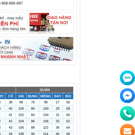
) 908-895-897
QUẦN
ỰC
CỔ
DÀI
BỤNG
MÔNG
ĐÁY
ĐÙI
9
38
98
76
98
27
56
0
40
100
80
100
29
58
1
41
102
84
104
31
60
2
42
104
86
106
33
62
3
43
106
88
110
36
64
4
44
108
90
114
40
66