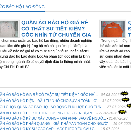
TỨC BẢO HỘ LAO ĐỘNG
QUẦN ÁO BẢO HỘ GIÁ RẺ
CÓ THẬT SỰ TIẾT KIỆM?
GÓC NHÌN TỪ CHUYÊN GIA
chọn mua quần áo bảo hộ lao động, nhiều doanh nghiệp
Trong ngành điện l
quan tâm đến giá trị từng bộ mà bỏ qua "chi phí ẩn" phía
thể dẫn đến tai nạn 
 Liệu đồ bảo hộ giá rẻ có thực sự giúp tối ưu ngân sách?
lửa và nhiệt độ cao
cùng Bảo hộ Lao động Lộc An phân tích góc nhìn từ kinh
sư, công nhân điện 
ệm trong ngành để có quyết định đầu tư thông minh nhất.
vậy, quần áo bảo h
ẫy Chi Phí Dưới Bà...
việc mà còn là một 
ẦN ÁO BẢO HỘ GIÁ RẺ CÓ THẬT SỰ TIẾT KIỆM? GÓC NHÌ...
-
04-08-2026
ẦN ÁO BẢO HỘ ĐIỆN - ĐẦU TƯ NHỎ CHO SỰ AN TOÀN LỚ...
-
31-07-2026
CH CHỌN QUẦN ÁO BẢO HỘ LAO ĐỘNG PHÙ HỢP CHO TỪN...
-
27-07-2026
ẦN ÁO BẢO HỘ CƠ KHÍ CHẤT LƯỢNG CAO - BỀN BỈ, AN ...
-
27-07-2026
ẦN ÁO BẢO HỘ KỸ SƯ XÂY DỰNG – GIẢI PHÁP BẢO VỆ NGƯỜ...
-
21-07-2026
ẦN ÁO BẢO HỘ PHẢN QUANG – GIẢI PHÁP AN TOÀN CHO NGƯỜ...
-
16-07-202
ẦN ÁO BẢO HỘ KỸ SƯ CAO CẤP - MAY THEO YÊU CẦU GI...
-
15-07-2026