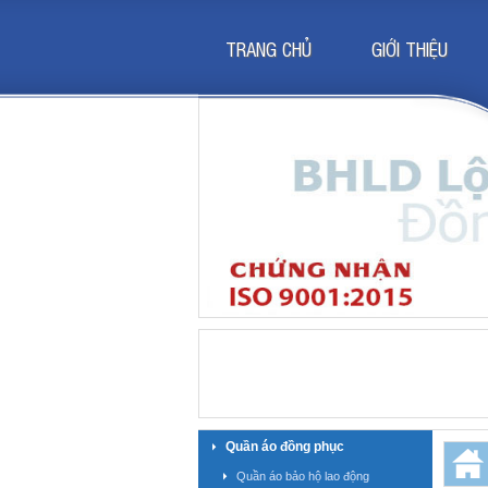
TRANG CHỦ
GIỚI THIỆU
Quần áo đồng phục
Quần áo bảo hộ lao động