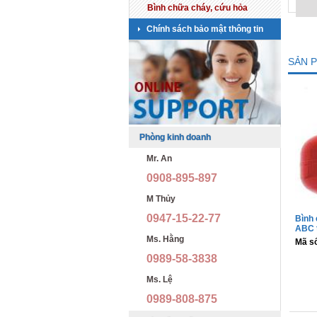
Bình chữa cháy, cứu hỏa
Chính sách bảo mật thông tin
SẢN 
Phòng kinh doanh
Mr. An
0908-895-897
M Thủy
0947-15-22-77
Bình 
ABC t
Ms. Hằng
Mã s
0989-58-3838
Ms. Lệ
0989-808-875