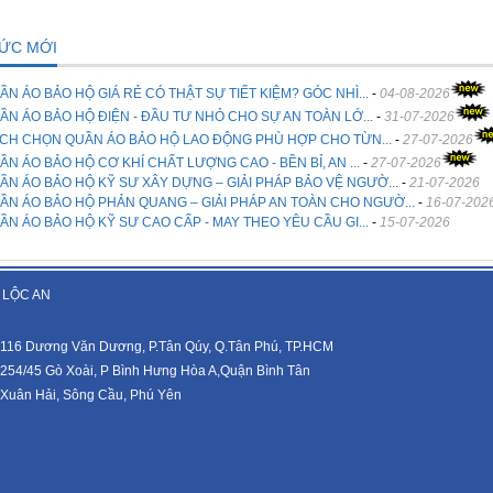
TỨC MỚI
ẦN ÁO BẢO HỘ GIÁ RẺ CÓ THẬT SỰ TIẾT KIỆM? GÓC NHÌ...
-
04-08-2026
ẦN ÁO BẢO HỘ ĐIỆN - ĐẦU TƯ NHỎ CHO SỰ AN TOÀN LỚ...
-
31-07-2026
CH CHỌN QUẦN ÁO BẢO HỘ LAO ĐỘNG PHÙ HỢP CHO TỪN...
-
27-07-2026
ẦN ÁO BẢO HỘ CƠ KHÍ CHẤT LƯỢNG CAO - BỀN BỈ, AN ...
-
27-07-2026
ẦN ÁO BẢO HỘ KỸ SƯ XÂY DỰNG – GIẢI PHÁP BẢO VỆ NGƯỜ...
-
21-07-2026
ẦN ÁO BẢO HỘ PHẢN QUANG – GIẢI PHÁP AN TOÀN CHO NGƯỜ...
-
16-07-202
ẦN ÁO BẢO HỘ KỸ SƯ CAO CẤP - MAY THEO YÊU CẦU GI...
-
15-07-2026
 LỘC AN
116 Dương Văn Dương, P.Tân Qúy, Q.Tân Phú, TP.HCM
254/45 Gò Xoài, P Bình Hưng Hòa A,Quận Bình Tân
Xuân Hải, Sông Cầu, Phú Yên