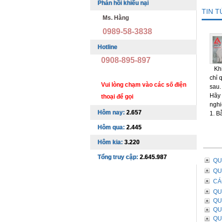
Phản hồi khiếu nại
TIN 
Ms. Hằng
0989-58-3838
Hotline
0908-895-897
Khi 
chỉ 
Vui lòng chạm vào các số điện
sau.
Hãy 
thoại để gọi
nghi
Hôm nay:
2.657
1. B
Hôm qua:
2.445
Hôm kia:
3.220
Tổng truy cập:
2.645.987
QU
QU
CÁ
QU
QU
QU
QU