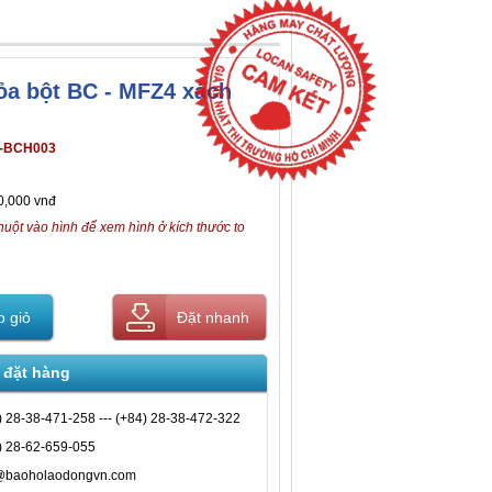
ỏa bột BC - MFZ4 xách
-BCH003
0,000 vnđ
huột vào hình để xem hình ở kích thước to
 giỏ
Đặt nhanh
 đặt hàng
) 28-38-471-258 --- (+84) 28-38-472-322
) 28-62-659-055
@baoholaodongvn.com