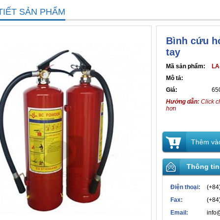
TIẾT SẢN PHẨM
Bình cứu h
tay
Mã sản phẩm:
LA
Mô tả:
Giá:
65
Hướng dẫn:
Click c
hơn
Thêm vào
Thông tin
Điện thoại:
(+84
Fax:
(+84
Email:
info