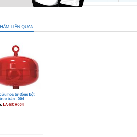
PHẨM LIÊN QUAN
cứu hỏa tự động bột
reo trần - 004
ố:
LA-BCH004
THÊM VÀO GIỎ