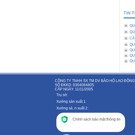
TIN 
QU
QU
CÁ
QU
QU
QU
QU
CÔNG TY TNHH SX TM DV BẢO HỘ LAO ĐỘNG
SỐ ĐKKD: 0304084805
CẤP NGÀY: 11/11/2005
Trụ sở:
Xưởng sản xuất 1:
Xưởng sả. n xuất 2:
Chính sách bảo mật thông tin