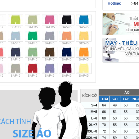
Hotline:
(+84
67
S545D
SAFD5
SAFD5
SA545
SA545
45
SA545
SAF45
SAF45
SAF45
SD545
45
SAF45
SAF45
SAF45
SAF45
SAF45
45
SAF45
SAF45
SAF45
SAF45
SAF45
ÁO
KÍCH CỠ
DÀI
VAI
TAY
NG
S=4
64
49
53
2
M=5
66
51
55
3
L=6
68
53
56
3
XL=7
70
55
58
3
XXL=8
72
57
60
3
XXXL=9
74
59
62
3