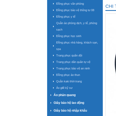
Đồng phục văn phòng
CHI 
Đồng phục bảo vệ thông tư 08
Đồng phục y tế
Quần áo phòng dịch, y tế, phòng
sạch
Đồng phục học sinh
Đồng phục nhà hàng, khách sạn,
spa
Trang phục quân đội
Trang phục dân quân tự vệ
Trang phục bảo vệ an ninh
Đồng phục áo thun
Quần kaki thời trang
Áo gilê kỹ sư
Áo phản quang
Giày bảo hộ lao động
Giày bảo hộ nhập khẩu