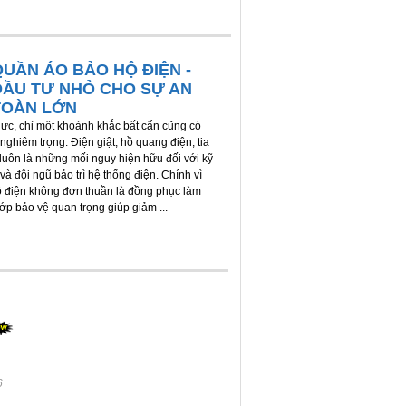
QUẦN ÁO BẢO HỘ ĐIỆN -
ĐẦU TƯ NHỎ CHO SỰ AN
TOÀN LỚN
ực, chỉ một khoảnh khắc bất cẩn cũng có
nghiêm trọng. Điện giật, hồ quang điện, tia
 luôn là những mối nguy hiện hữu đối với kỹ
và đội ngũ bảo trì hệ thống điện. Chính vì
ộ điện không đơn thuần là đồng phục làm
lớp bảo vệ quan trọng giúp giảm ...
6