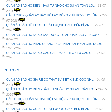
2026
QUẦN ÁO BẢO HỘ ĐIỆN - ĐẦU TƯ NHỎ CHO SỰ AN TOÀN LỚ...
-
31-07-
2026
CÁCH CHỌN QUẦN ÁO BẢO HỘ LAO ĐỘNG PHÙ HỢP CHO TỪN...
-
27-
07-2026
QUẦN ÁO BẢO HỘ CƠ KHÍ CHẤT LƯỢNG CAO - BỀN BỈ, AN ...
-
27-07-
2026
QUẦN ÁO BẢO HỘ KỸ SƯ XÂY DỰNG – GIẢI PHÁP BẢO VỆ NGƯỜ...
-
21-
07-2026
QUẦN ÁO BẢO HỘ PHẢN QUANG – GIẢI PHÁP AN TOÀN CHO NGƯỜ...
-
16-07-2026
QUẦN ÁO BẢO HỘ KỸ SƯ CAO CẤP - MAY THEO YÊU CẦU GI...
-
15-07-
2026
TIN TỨC MỚI
QUẦN ÁO BẢO HỘ GIÁ RẺ CÓ THẬT SỰ TIẾT KIỆM? GÓC NHÌ...
-
04-08-
2026
QUẦN ÁO BẢO HỘ ĐIỆN - ĐẦU TƯ NHỎ CHO SỰ AN TOÀN LỚ...
-
31-07-
2026
CÁCH CHỌN QUẦN ÁO BẢO HỘ LAO ĐỘNG PHÙ HỢP CHO TỪN...
-
27-
07-2026
QUẦN ÁO BẢO HỘ CƠ KHÍ CHẤT LƯỢNG CAO - BỀN BỈ, AN ...
-
27-07-