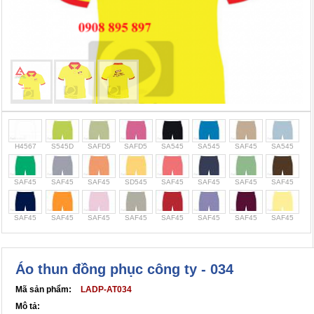
Cọc giao thông, rào chắn công trình
Bình chữa cháy, cứu hỏa
Chính sách bảo mật thông tin
H4567
S545D
SAFD5
SAFD5
SA545
SA545
SAF45
SA545
SAF45
SAF45
SAF45
SD545
SAF45
SAF45
SAF45
SAF45
SAF45
SAF45
SAF45
SAF45
SAF45
SAF45
SAF45
SAF45
Áo thun đồng phục công ty - 034
Mã sản phẩm:
LADP-AT034
Mô tả: