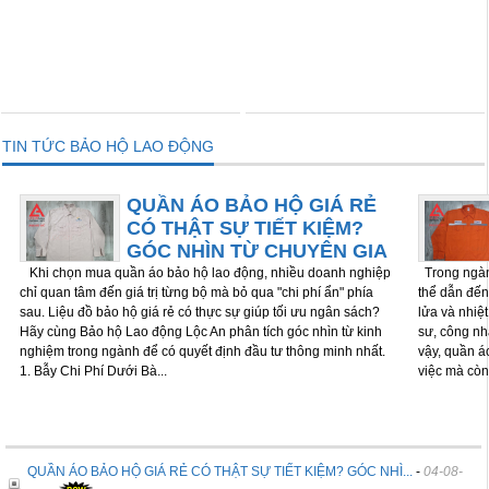
THÊM VÀO GIỎ
THÊM VÀO GIỎ
TIN TỨC BẢO HỘ LAO ĐỘNG
QUẦN ÁO BẢO HỘ GIÁ RẺ
CÓ THẬT SỰ TIẾT KIỆM?
GÓC NHÌN TỪ CHUYÊN GIA
Khi chọn mua quần áo bảo hộ lao động, nhiều doanh nghiệp
Trong ngành
chỉ quan tâm đến giá trị từng bộ mà bỏ qua "chi phí ẩn" phía
thể dẫn đến 
sau. Liệu đồ bảo hộ giá rẻ có thực sự giúp tối ưu ngân sách?
lửa và nhiệ
Hãy cùng Bảo hộ Lao động Lộc An phân tích góc nhìn từ kinh
sư, công nh
nghiệm trong ngành để có quyết định đầu tư thông minh nhất.
vậy, quần á
1. Bẫy Chi Phí Dưới Bà...
việc mà còn
QUẦN ÁO BẢO HỘ GIÁ RẺ CÓ THẬT SỰ TIẾT KIỆM? GÓC NHÌ...
-
04-08-