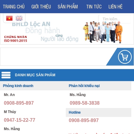
TRANG CHỦ
GIỚI THIỆU
SẢN PHẨM
TIN TỨC
LIÊN HỆ
Phòng kinh doanh
Phản hồi khiếu nại
Quần áo đồng phục
Mr. An
Ms. Hằng
Áo phản quang
Quần áo bảo hộ lao động
0908-895-897
0989-58-3838
Giày bảo hộ lao động
Đồng phục văn phòng
M Thủy
Hotline
0947-15-22-77
0908-895-897
Giày bảo hộ nhập khẩu
Đồng phục bảo vệ thông tư 08
Ms. Hằng