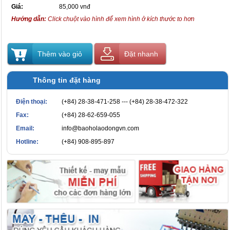
Giá:
85,000 vnđ
Hướng dẫn:
Click chuột vào hình để xem hình ở kích thước to hơn
Thêm vào giỏ
Đặt nhanh
Thông tin đặt hàng
Điện thoại:
(+84) 28-38-471-258 --- (+84) 28-38-472-322
Fax:
(+84) 28-62-659-055
Email:
info@baoholaodongvn.com
Hotline:
(+84) 908-895-897