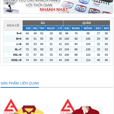
ÁO
QUẦN
KÍCH CỠ
DÀI
VAI
TAY
NGỰC
CỔ
DÀI
BỤNG
MÔNG
ĐÁY
ĐÙI
S=4
64
49
53
29
38
98
76
98
27
56
M=5
66
51
55
30
40
100
80
100
29
58
L=6
68
53
56
31
41
102
84
104
31
60
XL=7
70
55
58
32
42
104
86
106
33
62
XXL=8
72
57
60
33
43
106
88
110
36
64
XXXL=9
74
59
62
34
44
108
90
114
40
66
SẢN PHẨM LIÊN QUAN