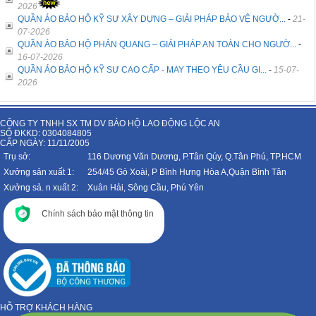
2026
QUẦN ÁO BẢO HỘ KỸ SƯ XÂY DỰNG – GIẢI PHÁP BẢO VỆ NGƯỜ...
-
21-
07-2026
QUẦN ÁO BẢO HỘ PHẢN QUANG – GIẢI PHÁP AN TOÀN CHO NGƯỜ...
-
16-07-2026
QUẦN ÁO BẢO HỘ KỸ SƯ CAO CẤP - MAY THEO YÊU CẦU GI...
-
15-07-
2026
CÔNG TY TNHH SX TM DV BẢO HỘ LAO ĐỘNG LỘC AN
SỐ ĐKKD: 0304084805
CẤP NGÀY: 11/11/2005
Trụ sở:
116 Dương Văn Dương, P.Tân Qúy, Q.Tân Phú, TP.HCM
Xưởng sản xuất 1:
254/45 Gò Xoài, P Bình Hưng Hòa A,Quận Bình Tân
Xưởng sả. n xuất 2:
Xuân Hải, Sông Cầu, Phú Yên
Chính sách bảo mật thông tin
HỖ TRỢ KHÁCH HÀNG