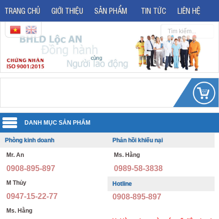
TRANG CHỦ
GIỚI THIỆU
SẢN PHẨM
TIN TỨC
LIÊN HỆ
Phòng kinh doanh
Phản hồi khiếu nại
Quần áo đồng phục
Mr. An
Ms. Hằng
Áo phản quang
Quần áo bảo hộ lao động
0908-895-897
0989-58-3838
Giày bảo hộ lao động
Đồng phục văn phòng
M Thủy
Hotline
0947-15-22-77
0908-895-897
Giày bảo hộ nhập khẩu
Đồng phục bảo vệ thông tư 08
Ms. Hằng