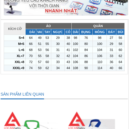
ÁO
QUẦN
KÍCH CỠ
DÀI
VAI
TAY
NGỰC
CỔ
DÀI
BỤNG
MÔNG
ĐÁY
ĐÙI
S=4
64
49
53
29
38
98
76
98
27
56
M=5
66
51
55
30
40
100
80
100
29
58
L=6
68
53
56
31
41
102
84
104
31
60
XL=7
70
55
58
32
42
104
86
106
33
62
XXL=8
72
57
60
33
43
106
88
110
36
64
XXXL=9
74
59
62
34
44
108
90
114
40
66
SẢN PHẨM LIÊN QUAN