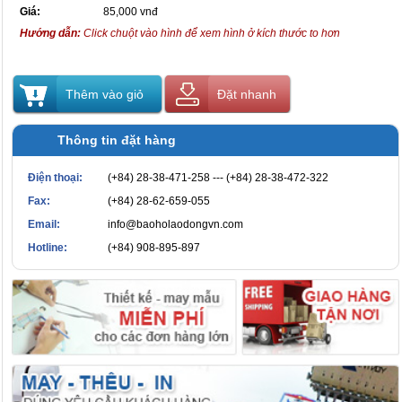
Giá:
85,000 vnđ
Hướng dẫn:
Click chuột vào hình để xem hình ở kích thước to hơn
Thêm vào giỏ
Đặt nhanh
Thông tin đặt hàng
Điện thoại:
(+84) 28-38-471-258 --- (+84) 28-38-472-322
Fax:
(+84) 28-62-659-055
Email:
info@baoholaodongvn.com
Hotline:
(+84) 908-895-897