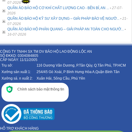
07-2026
QUẦN ÁO BẢO HỘ CƠ KHÍ CHẤT LƯỢNG CAO - BỀN BỈ, AN ...
-
27-07-
2026
QUẦN ÁO BẢO HỘ KỸ SƯ XÂY DỰNG – GIẢI PHÁP BẢO VỆ NGƯỜ...
-
21-
07-2026
QUẦN ÁO BẢO HỘ PHẢN QUANG – GIẢI PHÁP AN TOÀN CHO NGƯỜ...
-
16-07-2026
CÔNG TY TNHH SX TM DV BẢO HỘ LAO ĐỘNG LỘC AN
SỐ ĐKKD: 0304084805
CẤP NGÀY: 11/11/2005
Trụ sở:
116 Dương Văn Dương, P.Tân Qúy, Q.Tân Phú, TP.HCM
Xưởng sản xuất 1:
254/45 Gò Xoài, P Bình Hưng Hòa A,Quận Bình Tân
Xưởng sả. n xuất 2:
Xuân Hải, Sông Cầu, Phú Yên
Chính sách bảo mật thông tin
HỖ TRỢ KHÁCH HÀNG