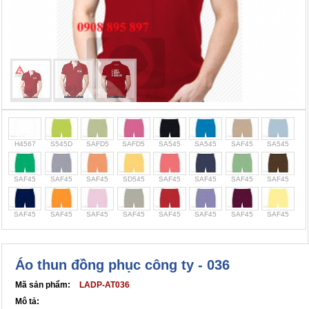
Cọc giao thông, rào chắn công trình
Bình chữa cháy, cứu hỏa
Chính sách bảo mật thông tin
H4567
S545D
SAFD5
SAFD5
SA545
SA545
SAF45
SA545
SAF45
SAF45
SAF45
SD545
SAF45
SAF45
SAF45
SAF45
SAF45
SAF45
SAF45
SAF45
SAF45
SAF45
SAF45
SAF45
Áo thun đồng phục công ty - 036
Mã sản phẩm:
LADP-AT036
Mô tả: