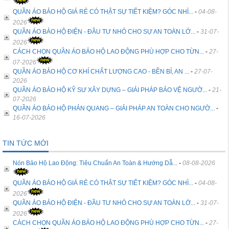
QUẦN ÁO BẢO HỘ GIÁ RẺ CÓ THẬT SỰ TIẾT KIỆM? GÓC NHÌ...
-
04-08-
2026
QUẦN ÁO BẢO HỘ ĐIỆN - ĐẦU TƯ NHỎ CHO SỰ AN TOÀN LỚ...
-
31-07-
2026
CÁCH CHỌN QUẦN ÁO BẢO HỘ LAO ĐỘNG PHÙ HỢP CHO TỪN...
-
27-
07-2026
QUẦN ÁO BẢO HỘ CƠ KHÍ CHẤT LƯỢNG CAO - BỀN BỈ, AN ...
-
27-07-
2026
QUẦN ÁO BẢO HỘ KỸ SƯ XÂY DỰNG – GIẢI PHÁP BẢO VỆ NGƯỜ...
-
21-
07-2026
QUẦN ÁO BẢO HỘ PHẢN QUANG – GIẢI PHÁP AN TOÀN CHO NGƯỜ...
-
16-07-2026
TIN TỨC MỚI
Nón Bảo Hộ Lao Động: Tiêu Chuẩn An Toàn & Hướng Dẫ...
-
08-08-2026
QUẦN ÁO BẢO HỘ GIÁ RẺ CÓ THẬT SỰ TIẾT KIỆM? GÓC NHÌ...
-
04-08-
2026
QUẦN ÁO BẢO HỘ ĐIỆN - ĐẦU TƯ NHỎ CHO SỰ AN TOÀN LỚ...
-
31-07-
2026
CÁCH CHỌN QUẦN ÁO BẢO HỘ LAO ĐỘNG PHÙ HỢP CHO TỪN...
-
27-