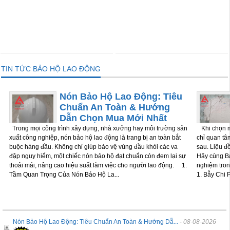
THÊM VÀO GIỎ
THÊM VÀO GIỎ
TIN TỨC BẢO HỘ LAO ĐỘNG
Nón Bảo Hộ Lao Động: Tiêu
Chuẩn An Toàn & Hướng
Dẫn Chọn Mua Mới Nhất
Trong mọi công trình xây dựng, nhà xưởng hay môi trường sản
Khi chọn m
xuất công nghiệp, nón bảo hộ lao động là trang bị an toàn bắt
chỉ quan tâm
buộc hàng đầu. Không chỉ giúp bảo vệ vùng đầu khỏi các va
sau. Liệu đ
đập nguy hiểm, một chiếc nón bảo hộ đạt chuẩn còn đem lại sự
Hãy cùng Bả
thoải mái, nâng cao hiệu suất làm việc cho người lao động. 1.
nghiệm tron
Tầm Quan Trọng Của Nón Bảo Hộ La...
1. Bẫy Chi P
Nón Bảo Hộ Lao Động: Tiêu Chuẩn An Toàn & Hướng Dẫ...
-
08-08-2026