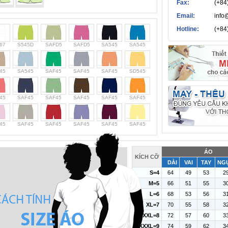
Fax:
(+84
Email:
info
Hotline:
(+84
67
S545D
SAFD5
SAFD5
SA545
SA545
45
SA545
SAF45
SAF45
SAF45
SD545
45
SAF45
SAF45
SAF45
SAF45
SAF45
45
SAF45
SAF45
SAF45
SAF45
SAF45
ÁO
KÍCH CỠ
DÀI
VAI
TAY
NG
S=4
64
49
53
2
M=5
66
51
55
3
L=6
68
53
56
3
XL=7
70
55
58
3
XXL=8
72
57
60
3
XXXL=9
74
59
62
3