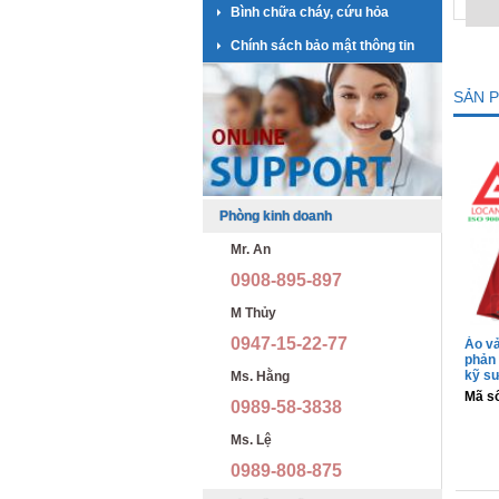
Bình chữa cháy, cứu hỏa
Chính sách bảo mật thông tin
SẢN 
Phòng kinh doanh
Mr. An
0908-895-897
M Thủy
0947-15-22-77
Áo vả
phản 
kỹ sư
Ms. Hằng
Mã s
0989-58-3838
Ms. Lệ
0989-808-875