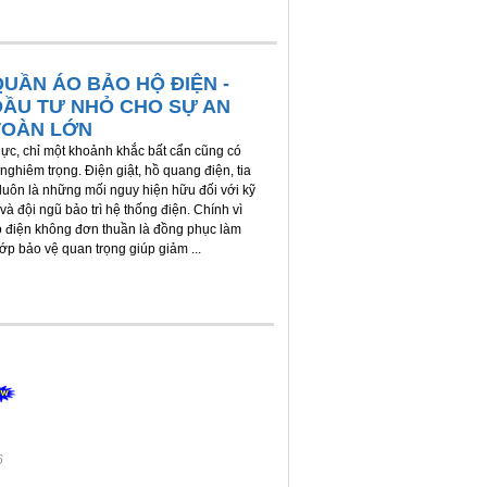
QUẦN ÁO BẢO HỘ ĐIỆN -
ĐẦU TƯ NHỎ CHO SỰ AN
TOÀN LỚN
ực, chỉ một khoảnh khắc bất cẩn cũng có
nghiêm trọng. Điện giật, hồ quang điện, tia
 luôn là những mối nguy hiện hữu đối với kỹ
và đội ngũ bảo trì hệ thống điện. Chính vì
ộ điện không đơn thuần là đồng phục làm
lớp bảo vệ quan trọng giúp giảm ...
6