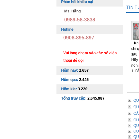
Phản hồi khiếu nại
TIN 
Ms. Hằng
0989-58-3838
Hotline
0908-895-897
Khi 
chỉ 
Vui lòng chạm vào các số điện
sau.
Hãy 
thoại để gọi
nghi
Hôm nay:
2.657
1. B
Hôm qua:
2.445
Hôm kia:
3.220
Tổng truy cập:
2.645.987
QU
QU
CÁ
QU
QU
QU
QU