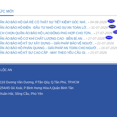
TỨC MỚI
ẦN ÁO BẢO HỘ GIÁ RẺ CÓ THẬT SỰ TIẾT KIỆM? GÓC NHÌ...
-
04-08-2026
ẦN ÁO BẢO HỘ ĐIỆN - ĐẦU TƯ NHỎ CHO SỰ AN TOÀN LỚ...
-
31-07-2026
CH CHỌN QUẦN ÁO BẢO HỘ LAO ĐỘNG PHÙ HỢP CHO TỪN...
-
27-07-2026
ẦN ÁO BẢO HỘ CƠ KHÍ CHẤT LƯỢNG CAO - BỀN BỈ, AN ...
-
27-07-2026
ẦN ÁO BẢO HỘ KỸ SƯ XÂY DỰNG – GIẢI PHÁP BẢO VỆ NGƯỜ...
-
21-07-2026
ẦN ÁO BẢO HỘ PHẢN QUANG – GIẢI PHÁP AN TOÀN CHO NGƯỜ...
-
16-07-202
ẦN ÁO BẢO HỘ KỸ SƯ CAO CẤP - MAY THEO YÊU CẦU GI...
-
15-07-2026
 LỘC AN
116 Dương Văn Dương, P.Tân Qúy, Q.Tân Phú, TP.HCM
254/45 Gò Xoài, P Bình Hưng Hòa A,Quận Bình Tân
Xuân Hải, Sông Cầu, Phú Yên