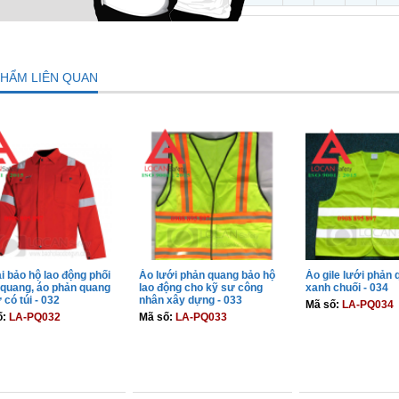
PHẨM LIÊN QUAN
i bảo hộ lao động phối
Áo lưới phản quang bảo hộ
Áo gile lưới phản
quang, áo phản quang
lao động cho kỹ sư công
xanh chuối - 034
 có túi - 032
nhân xây dựng - 033
Mã số:
LA-PQ034
ố:
LA-PQ032
Mã số:
LA-PQ033
THÊM VÀO GIỎ
THÊM VÀO GIỎ
THÊM VÀO 