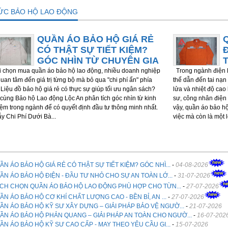
TỨC BẢO HỘ LAO ĐỘNG
QUẦN ÁO BẢO HỘ GIÁ RẺ
CÓ THẬT SỰ TIẾT KIỆM?
GÓC NHÌN TỪ CHUYÊN GIA
chọn mua quần áo bảo hộ lao động, nhiều doanh nghiệp
Trong ngành điện l
quan tâm đến giá trị từng bộ mà bỏ qua "chi phí ẩn" phía
thể dẫn đến tai nạn 
 Liệu đồ bảo hộ giá rẻ có thực sự giúp tối ưu ngân sách?
lửa và nhiệt độ cao
cùng Bảo hộ Lao động Lộc An phân tích góc nhìn từ kinh
sư, công nhân điện 
ệm trong ngành để có quyết định đầu tư thông minh nhất.
vậy, quần áo bảo h
ẫy Chi Phí Dưới Bà...
việc mà còn là một 
ẦN ÁO BẢO HỘ GIÁ RẺ CÓ THẬT SỰ TIẾT KIỆM? GÓC NHÌ...
-
04-08-2026
ẦN ÁO BẢO HỘ ĐIỆN - ĐẦU TƯ NHỎ CHO SỰ AN TOÀN LỚ...
-
31-07-2026
CH CHỌN QUẦN ÁO BẢO HỘ LAO ĐỘNG PHÙ HỢP CHO TỪN...
-
27-07-2026
ẦN ÁO BẢO HỘ CƠ KHÍ CHẤT LƯỢNG CAO - BỀN BỈ, AN ...
-
27-07-2026
ẦN ÁO BẢO HỘ KỸ SƯ XÂY DỰNG – GIẢI PHÁP BẢO VỆ NGƯỜ...
-
21-07-2026
ẦN ÁO BẢO HỘ PHẢN QUANG – GIẢI PHÁP AN TOÀN CHO NGƯỜ...
-
16-07-202
ẦN ÁO BẢO HỘ KỸ SƯ CAO CẤP - MAY THEO YÊU CẦU GI...
-
15-07-2026