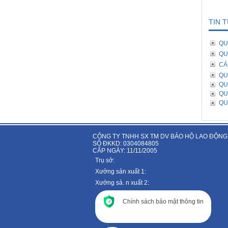
TIN 
QU
QU
CÁ
QU
QU
QU
QU
CÔNG TY TNHH SX TM DV BẢO HỘ LAO ĐỘNG
SỐ ĐKKD: 0304084805
CẤP NGÀY: 11/11/2005
Trụ sở:
Xưởng sản xuất 1:
Xưởng sả. n xuất 2:
Chính sách bảo mật thông tin