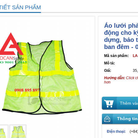
TIẾT SẢN PHẨM
Áo lưới ph
động cho k
dựng, bảo t
ban đêm - 
Mã sản phẩm:
LA
Mô tả:
Giá:
35
Hướng dẫn:
Click c
hơn
Thêm vào
Thông tin
Điện thoại:
(+84