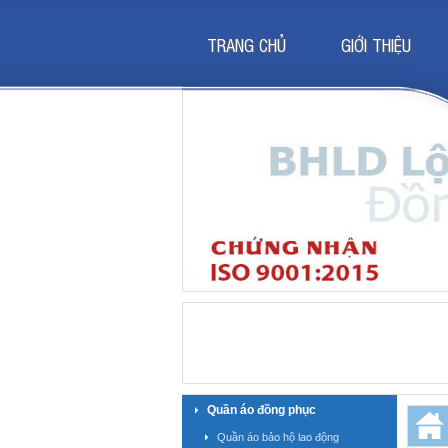
TRANG CHỦ
GIỚI THIỆU
Quần áo đồng phục
Quần áo bảo hộ lao động