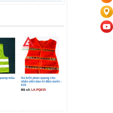
 quang màu
Áo lưới phản quang cho
nhân viên bảo trì điện nước -
035
Mã số:
LA-PQ035
GIỎ
THÊM VÀO GIỎ