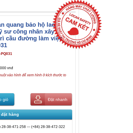
ản quang bảo hộ lao
ỹ sư công nhân xây
rì cầu đường làm việc
031
-PQ031
,000 vnđ
huột vào hình để xem hình ở kích thước to
 giỏ
Đặt nhanh
 đặt hàng
) 28-38-471-258 --- (+84) 28-38-472-322