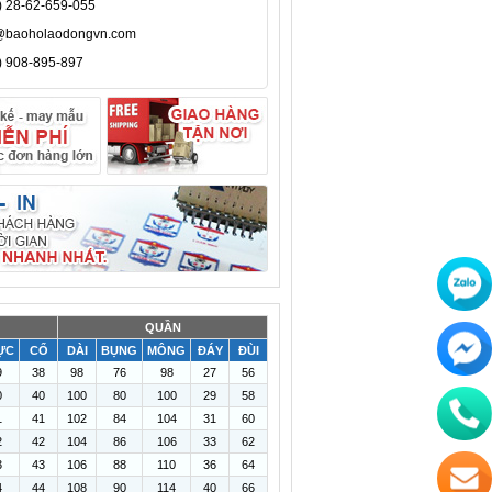
) 28-62-659-055
@baoholaodongvn.com
) 908-895-897
QUẦN
ỰC
CỔ
DÀI
BỤNG
MÔNG
ĐÁY
ĐÙI
9
38
98
76
98
27
56
0
40
100
80
100
29
58
1
41
102
84
104
31
60
2
42
104
86
106
33
62
3
43
106
88
110
36
64
4
44
108
90
114
40
66