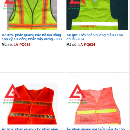
Áo lưới phản quang bảo hộ lao động
Áo gile lưới phản quang màu xanh
cho kỹ sư công nhân xây dựng - 033
chuối - 034
Mã số:
LA-PQ033
Mã số:
LA-PQ034
THÊM VÀO GIỎ
THÊM VÀO GIỎ
Áo lưới phản quang cho nhân viên
Áo phản quang vải lưới màu đỏ cho