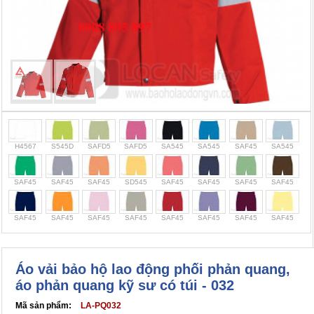
Cọc giao thông, rào chắn công trình
Bình chữa cháy, cứu hỏa
Chính sách bảo mật thông tin
H4567
S545D
SAFD5
SAFD5
SA545
SA545
SAF45
SA545
SAF45
SAF45
SAF45
SD545
SAF45
SAF45
SAF45
SAF45
SAF45
SAF45
SAF45
SAF45
SAF45
SAF45
SAF45
SAF45
Áo vải bảo hộ lao động phối phản quang,
áo phản quang kỹ sư có túi - 032
Mã sản phẩm:
LA-PQ032