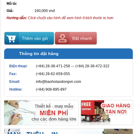
Mô tả:
Giá:
160,000 vnđ
Hướng dẫn:
Click chuột vào hình để xem hình ở kích thước to hơn
Thêm vào giỏ
Đặt nhanh
Thông tin đặt hàng
Điện thoại:
(+84) 28-38-471-258 --- (+84) 28-38-472-322
Fax:
(+84) 28-62-659-055
Email:
info@baoholaodongvn.com
Hotline:
(+84) 908-895-897