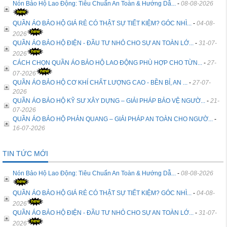
Nón Bảo Hộ Lao Động: Tiêu Chuẩn An Toàn & Hướng Dẫ...
-
08-08-2026
QUẦN ÁO BẢO HỘ GIÁ RẺ CÓ THẬT SỰ TIẾT KIỆM? GÓC NHÌ...
-
04-08-
2026
QUẦN ÁO BẢO HỘ ĐIỆN - ĐẦU TƯ NHỎ CHO SỰ AN TOÀN LỚ...
-
31-07-
2026
CÁCH CHỌN QUẦN ÁO BẢO HỘ LAO ĐỘNG PHÙ HỢP CHO TỪN...
-
27-
07-2026
QUẦN ÁO BẢO HỘ CƠ KHÍ CHẤT LƯỢNG CAO - BỀN BỈ, AN ...
-
27-07-
2026
QUẦN ÁO BẢO HỘ KỸ SƯ XÂY DỰNG – GIẢI PHÁP BẢO VỆ NGƯỜ...
-
21-
07-2026
QUẦN ÁO BẢO HỘ PHẢN QUANG – GIẢI PHÁP AN TOÀN CHO NGƯỜ...
-
16-07-2026
TIN TỨC MỚI
Nón Bảo Hộ Lao Động: Tiêu Chuẩn An Toàn & Hướng Dẫ...
-
08-08-2026
QUẦN ÁO BẢO HỘ GIÁ RẺ CÓ THẬT SỰ TIẾT KIỆM? GÓC NHÌ...
-
04-08-
2026
QUẦN ÁO BẢO HỘ ĐIỆN - ĐẦU TƯ NHỎ CHO SỰ AN TOÀN LỚ...
-
31-07-
2026