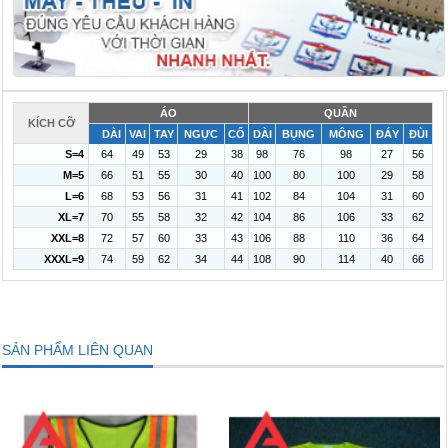
ÁO
QUẦN
KÍCH CỠ
DÀI
VAI
TAY
NGỰC
CỔ
DÀI
BỤNG
MÔNG
ĐÁY
ĐÙI
S=4
64
49
53
29
38
98
76
98
27
56
M=5
66
51
55
30
40
100
80
100
29
58
L=6
68
53
56
31
41
102
84
104
31
60
XL=7
70
55
58
32
42
104
86
106
33
62
XXL=8
72
57
60
33
43
106
88
110
36
64
XXXL=9
74
59
62
34
44
108
90
114
40
66
SẢN PHẨM LIÊN QUAN