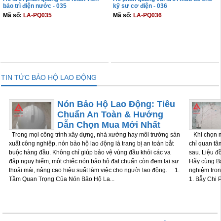
bảo trì điện nước - 035
kỹ sư cơ điện - 036
Mã số:
LA-PQ035
Mã số:
LA-PQ036
THÊM VÀO GIỎ
THÊM VÀO GIỎ
TIN TỨC BẢO HỘ LAO ĐỘNG
Nón Bảo Hộ Lao Động: Tiêu
Chuẩn An Toàn & Hướng
Dẫn Chọn Mua Mới Nhất
Trong mọi công trình xây dựng, nhà xưởng hay môi trường sản
Khi chọn m
xuất công nghiệp, nón bảo hộ lao động là trang bị an toàn bắt
chỉ quan tâm
buộc hàng đầu. Không chỉ giúp bảo vệ vùng đầu khỏi các va
sau. Liệu đ
đập nguy hiểm, một chiếc nón bảo hộ đạt chuẩn còn đem lại sự
Hãy cùng Bả
thoải mái, nâng cao hiệu suất làm việc cho người lao động. 1.
nghiệm tron
Tầm Quan Trọng Của Nón Bảo Hộ La...
1. Bẫy Chi P