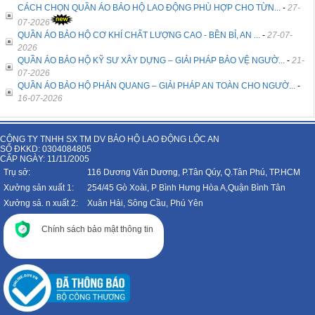
CÁCH CHỌN QUẦN ÁO BẢO HỘ LAO ĐỘNG PHÙ HỢP CHO TỪN...
-
27-
07-2026
QUẦN ÁO BẢO HỘ CƠ KHÍ CHẤT LƯỢNG CAO - BỀN BỈ, AN ...
-
27-07-
2026
QUẦN ÁO BẢO HỘ KỸ SƯ XÂY DỰNG – GIẢI PHÁP BẢO VỆ NGƯỜ...
-
21-
07-2026
QUẦN ÁO BẢO HỘ PHẢN QUANG – GIẢI PHÁP AN TOÀN CHO NGƯỜ...
-
16-07-2026
CÔNG TY TNHH SX TM DV BẢO HỘ LAO ĐỘNG LỘC AN
SỐ ĐKKD: 0304084805
CẤP NGÀY: 11/11/2005
Trụ sở:
116 Dương Văn Dương, P.Tân Qúy, Q.Tân Phú, TP.HCM
Xưởng sản xuất 1:
254/45 Gò Xoài, P Bình Hưng Hòa A,Quận Bình Tân
Xưởng sả. n xuất 2:
Xuân Hải, Sông Cầu, Phú Yên
Chính sách bảo mật thông tin