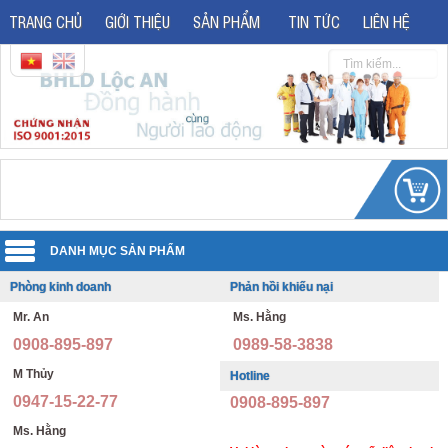
TRANG CHỦ
GIỚI THIỆU
SẢN PHẨM
TIN TỨC
LIÊN HỆ
Phòng kinh doanh
Phản hồi khiếu nại
Quần áo đồng phục
Mr. An
Ms. Hằng
Áo phản quang
Quần áo bảo hộ lao động
0908-895-897
0989-58-3838
Giày bảo hộ lao động
Đồng phục văn phòng
M Thủy
Hotline
0947-15-22-77
0908-895-897
Giày bảo hộ nhập khẩu
Đồng phục bảo vệ thông tư 08
Ms. Hằng