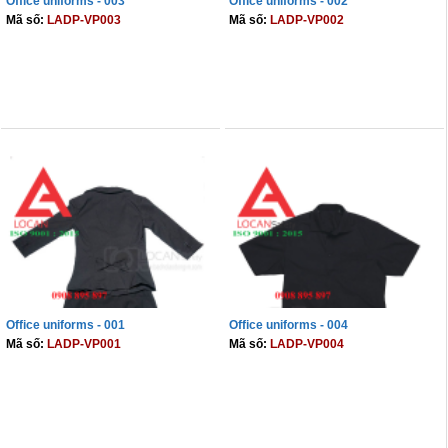
Office uniforms - 003
Office uniforms - 002
Mã số:
LADP-VP003
Mã số:
LADP-VP002
Cọc giao thông, rào chắn công trình
Bình chữa cháy, cứu hỏa
THÊM VÀO GIỎ
THÊM VÀO GIỎ
Chính sách bảo mật thông tin
Office uniforms - 001
Office uniforms - 004
Mã số:
LADP-VP001
Mã số:
LADP-VP004
THÊM VÀO GIỎ
THÊM VÀO GIỎ