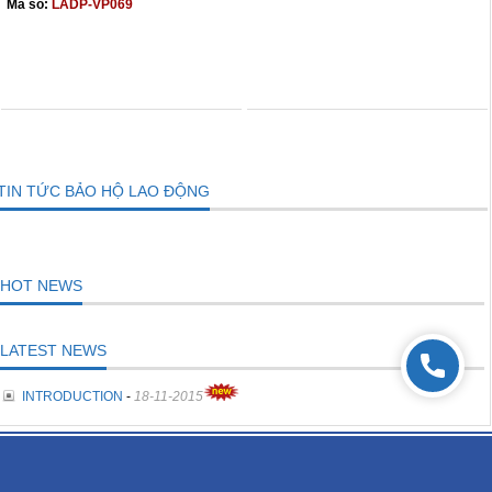
Mã số:
LADP-VP069
THÊM VÀO GIỎ
THÊM VÀO GIỎ
TIN TỨC BẢO HỘ LAO ĐỘNG
HOT NEWS
LATEST NEWS
INTRODUCTION
-
18-11-2015