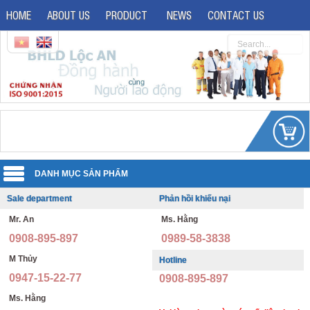
HOME
ABOUT US
PRODUCT
NEWS
CONTACT US
Sale department
Phản hồi khiếu nại
Uniforms
Mr. An
Ms. Hằng
Reflective jacket
Guard uniforms
0908-895-897
0989-58-3838
Safety shoes
Office uniforms
M Thủy
Hotline
0947-15-22-77
0908-895-897
Imported safety shoes
Security uniforms
Ms. Hằng