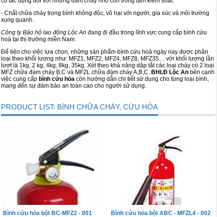
có tác dụng đối với những đám cháy nhỏ còn trong tầm kiểm soát.
- Chất chữa cháy trong bình không độc, vô hại với người, gia súc và môi trường
Cọc giao thông, rào chắn công trình
xung quanh.
Công ty Bảo hộ lao động Lộc An
đang đi đầu trong lĩnh vực cung cấp bình cứu
Bình chữa cháy, cứu hỏa
hoả tại thị trường miền Nam.
Để tiện cho việc lựa chọn, những sản phẩm bình cứu hoả ngày nay được phân
Chính sách bảo mật thông tin
loại theo khối lượng như: MFZ1, MFZ2, MFZ4, MFZ8, MFZ35… với khối lượng lần
lượt là 1kg, 2 kg, 4kg, 8kg, 35kg. Xét theo khả năng dập tắt các loại cháy có 2 loại
MFZ chữa đám cháy B,C và MFZL chữa đám cháy A,B,C.
BHLĐ Lộc An
bên cạnh
việc cung cấp
bình cứu hỏa
còn hướng dẫn chi tiết sử dụng cho từng loại bình,
mang đến sự đảm bảo an toàn cao cho người sử dụng.
PRODUCT LIST: BÌNH CHỮA CHÁY, CỨU HỎA
Bình cứu hỏa bột BC-MFZ2 - 001
Bình cứu hỏa bột ABC - MFZL4 - 002