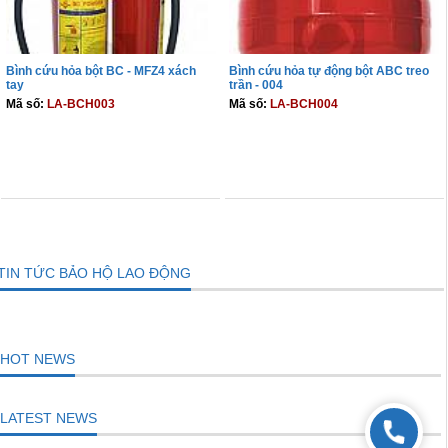
Bình cứu hỏa bột BC - MFZ4 xách
Bình cứu hỏa tự động bột ABC treo
tay
trần - 004
Mã số:
LA-BCH003
Mã số:
LA-BCH004
THÊM VÀO GIỎ
THÊM VÀO GIỎ
TIN TỨC BẢO HỘ LAO ĐỘNG
HOT NEWS
LATEST NEWS