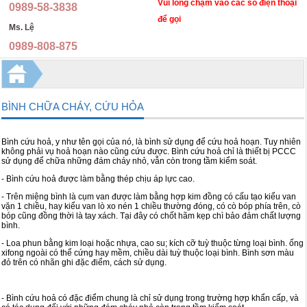
Safety helmet
Hospital uniforms
Vui lòng chạm vào các số điện thoại
0989-58-3838
để gọi
Ms. Lệ
Safety boots
Quần áo phòng dịch, y tế, phòng sạch
0989-808-875
Safety goggles
School uniforms
Rain coat
Hotel and restaurant uniforms
BÌNH CHỮA CHÁY, CỨU HỎA
Gloves
Army uniforms
Mask
Militia uniforms
Bình cứu hoả, y như tên gọi của nó, là bình sử dụng để cứu hoả hoạn. Tuy nhiên
không phải vụ hoả hoạn nào cũng cứu được. Bình cứu hoả chỉ là thiết bị PCCC
sử dụng để chữa những đám cháy nhỏ, vẫn còn trong tầm kiểm soát.
Gifts
Regional police uniforms
- Bình cứu hoả được làm bằng thép chịu áp lực cao.
Backpack and bags
T-shirt
- Trên miệng bình là cụm van được làm bằng hợp kim đồng có cấu tạo kiểu van
vặn 1 chiều, hay kiểu van lò xo nén 1 chiều thường đóng, có cò bóp phía trên, cò
bóp cũng đồng thời là tay xách. Tại đây có chốt hãm kẹp chì bảo đảm chất lượng
Others safety
Quần kaki thời trang
bình.
- Loa phun bằng kim loại hoặc nhựa, cao su; kích cỡ tuỳ thuộc từng loại bình. ống
Dây đai an toàn, thang dây
Gilets
xifong ngoài có thể cứng hay mềm, chiều dài tuỳ thuộc loại bình. Bình sơn màu
đỏ trên có nhãn ghi đặc điểm, cách sử dụng.
Bình chữa cháy, cứu hỏa
- Bình cứu hoả có đặc điểm chung là chỉ sử dụng trong trường hợp khẩn cấp, và
Chụp tai, nút tai chống ồn