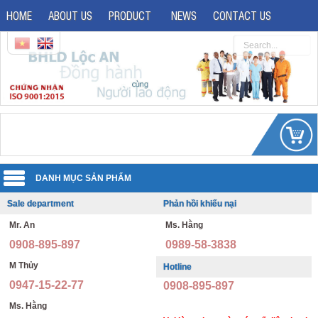
HOME
ABOUT US
PRODUCT
NEWS
CONTACT US
Sale department
Phản hồi khiếu nại
Uniforms
Mr. An
Ms. Hằng
Reflective jacket
Guard uniforms
0908-895-897
0989-58-3838
Safety shoes
Office uniforms
M Thủy
Hotline
0947-15-22-77
0908-895-897
Imported safety shoes
Security uniforms
Ms. Hằng