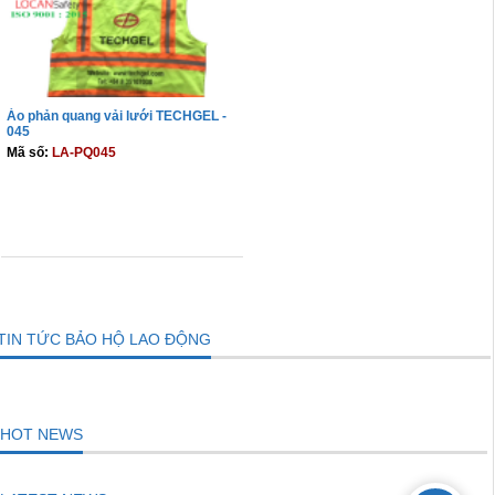
Áo phản quang vải lưới TECHGEL -
045
Mã số:
LA-PQ045
THÊM VÀO GIỎ
TIN TỨC BẢO HỘ LAO ĐỘNG
HOT NEWS