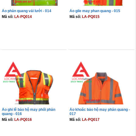
Áo phản quang vải lưới - 014
Áo gile may phan quang - 015
Mã số:
LA-PQ014
Mã số:
LA-PQ015
THÊM VÀO GIỎ
THÊM VÀO GIỎ
Áo ghi lê bảo hộ may phối phản
Áo khoác bảo hộ may phản quang -
quang - 016
017
Mã số:
LA-PQ016
Mã số:
LA-PQ017