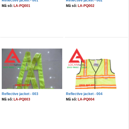
Reflective jacket - 001
Reflective jacket - 002
Mã số:
LA-PQ001
Mã số:
LA-PQ002
Cọc giao thông, rào chắn công trình
Bình chữa cháy, cứu hỏa
THÊM VÀO GIỎ
THÊM VÀO GIỎ
Chính sách bảo mật thông tin
Reflective jacket - 003
Reflective jacket - 004
Mã số:
LA-PQ003
Mã số:
LA-PQ004
THÊM VÀO GIỎ
THÊM VÀO GIỎ