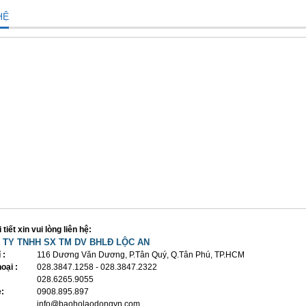
HỆ
 tiết xin vui lòng liên hệ:
 TY TNHH SX TM DV BHLĐ LỘC AN
 :
116 Dương Văn Dương, P.Tân Quý, Q.Tân Phú, TP.HCM
oại :
028.3847.1258 - 028.3847.2322
028.6265.9055
e:
0908.895.897
:
info@baoholaodongvn.com