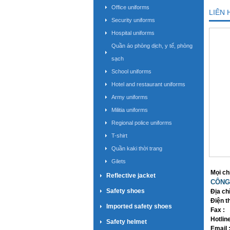
Office uniforms
LIÊN 
Security uniforms
Hospital uniforms
Quần áo phòng dịch, y tế, phòng
sạch
School uniforms
Hotel and restaurant uniforms
Army uniforms
Militia uniforms
Regional police uniforms
T-shirt
Quần kaki thời trang
Gilets
Mọi chi
Reflective jacket
CÔNG
Safety shoes
Địa chỉ
Điện th
Imported safety shoes
Fax :
Hotlin
Safety helmet
Email 