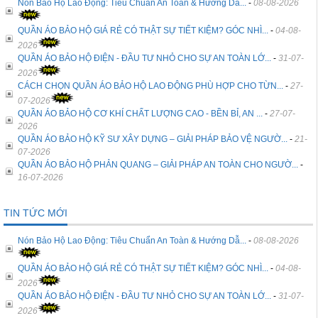
Nón Bảo Hộ Lao Động: Tiêu Chuẩn An Toàn & Hướng Dẫ...
-
08-08-2026
QUẦN ÁO BẢO HỘ GIÁ RẺ CÓ THẬT SỰ TIẾT KIỆM? GÓC NHÌ...
-
04-08-
2026
QUẦN ÁO BẢO HỘ ĐIỆN - ĐẦU TƯ NHỎ CHO SỰ AN TOÀN LỚ...
-
31-07-
2026
CÁCH CHỌN QUẦN ÁO BẢO HỘ LAO ĐỘNG PHÙ HỢP CHO TỪN...
-
27-
07-2026
QUẦN ÁO BẢO HỘ CƠ KHÍ CHẤT LƯỢNG CAO - BỀN BỈ, AN ...
-
27-07-
2026
QUẦN ÁO BẢO HỘ KỸ SƯ XÂY DỰNG – GIẢI PHÁP BẢO VỆ NGƯỜ...
-
21-
07-2026
QUẦN ÁO BẢO HỘ PHẢN QUANG – GIẢI PHÁP AN TOÀN CHO NGƯỜ...
-
16-07-2026
TIN TỨC MỚI
Nón Bảo Hộ Lao Động: Tiêu Chuẩn An Toàn & Hướng Dẫ...
-
08-08-2026
QUẦN ÁO BẢO HỘ GIÁ RẺ CÓ THẬT SỰ TIẾT KIỆM? GÓC NHÌ...
-
04-08-
2026
QUẦN ÁO BẢO HỘ ĐIỆN - ĐẦU TƯ NHỎ CHO SỰ AN TOÀN LỚ...
-
31-07-
2026