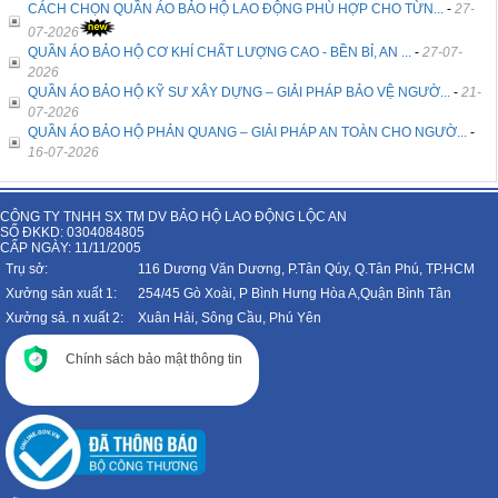
CÁCH CHỌN QUẦN ÁO BẢO HỘ LAO ĐỘNG PHÙ HỢP CHO TỪN...
-
27-
07-2026
QUẦN ÁO BẢO HỘ CƠ KHÍ CHẤT LƯỢNG CAO - BỀN BỈ, AN ...
-
27-07-
2026
QUẦN ÁO BẢO HỘ KỸ SƯ XÂY DỰNG – GIẢI PHÁP BẢO VỆ NGƯỜ...
-
21-
07-2026
QUẦN ÁO BẢO HỘ PHẢN QUANG – GIẢI PHÁP AN TOÀN CHO NGƯỜ...
-
16-07-2026
CÔNG TY TNHH SX TM DV BẢO HỘ LAO ĐỘNG LỘC AN
SỐ ĐKKD: 0304084805
CẤP NGÀY: 11/11/2005
Trụ sở:
116 Dương Văn Dương, P.Tân Qúy, Q.Tân Phú, TP.HCM
Xưởng sản xuất 1:
254/45 Gò Xoài, P Bình Hưng Hòa A,Quận Bình Tân
Xưởng sả. n xuất 2:
Xuân Hải, Sông Cầu, Phú Yên
Chính sách bảo mật thông tin