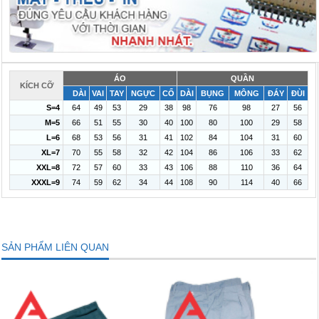
ÁO
QUẦN
KÍCH CỠ
DÀI
VAI
TAY
NGỰC
CỔ
DÀI
BỤNG
MÔNG
ĐÁY
ĐÙI
S=4
64
49
53
29
38
98
76
98
27
56
M=5
66
51
55
30
40
100
80
100
29
58
L=6
68
53
56
31
41
102
84
104
31
60
XL=7
70
55
58
32
42
104
86
106
33
62
XXL=8
72
57
60
33
43
106
88
110
36
64
XXXL=9
74
59
62
34
44
108
90
114
40
66
SẢN PHẨM LIÊN QUAN