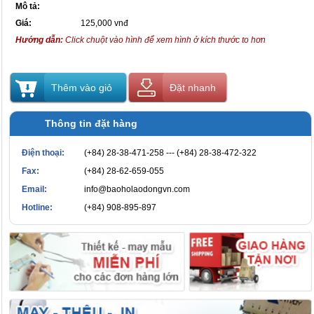
Mô tả:
Giá:
125,000 vnđ
Hướng dẫn:
Click chuột vào hình để xem hình ở kích thước to hơn
Thêm vào giỏ
Đặt nhanh
Thông tin đặt hàng
Điện thoại:
(+84) 28-38-471-258 --- (+84) 28-38-472-322
Fax:
(+84) 28-62-659-055
Email:
info@baoholaodongvn.com
Hotline:
(+84) 908-895-897