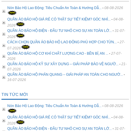
Nón Bảo Hộ Lao Động: Tiêu Chuẩn An Toàn & Hướng Dẫ...
-
08-08-2026
QUẦN ÁO BẢO HỘ GIÁ RẺ CÓ THẬT SỰ TIẾT KIỆM? GÓC NHÌ...
-
04-08-
2026
QUẦN ÁO BẢO HỘ ĐIỆN - ĐẦU TƯ NHỎ CHO SỰ AN TOÀN LỚ...
-
31-07-
2026
CÁCH CHỌN QUẦN ÁO BẢO HỘ LAO ĐỘNG PHÙ HỢP CHO TỪN...
-
27-
07-2026
QUẦN ÁO BẢO HỘ CƠ KHÍ CHẤT LƯỢNG CAO - BỀN BỈ, AN ...
-
27-07-
2026
QUẦN ÁO BẢO HỘ KỸ SƯ XÂY DỰNG – GIẢI PHÁP BẢO VỆ NGƯỜ...
-
21-
07-2026
QUẦN ÁO BẢO HỘ PHẢN QUANG – GIẢI PHÁP AN TOÀN CHO NGƯỜ...
-
16-07-2026
TIN TỨC MỚI
Nón Bảo Hộ Lao Động: Tiêu Chuẩn An Toàn & Hướng Dẫ...
-
08-08-2026
QUẦN ÁO BẢO HỘ GIÁ RẺ CÓ THẬT SỰ TIẾT KIỆM? GÓC NHÌ...
-
04-08-
2026
QUẦN ÁO BẢO HỘ ĐIỆN - ĐẦU TƯ NHỎ CHO SỰ AN TOÀN LỚ...
-
31-07-