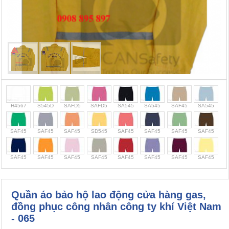
Cọc giao thông, rào chắn công trình
Bình chữa cháy, cứu hỏa
Chính sách bảo mật thông tin
H4567
S545D
SAFD5
SAFD5
SA545
SA545
SAF45
SA545
SAF45
SAF45
SAF45
SD545
SAF45
SAF45
SAF45
SAF45
SAF45
SAF45
SAF45
SAF45
SAF45
SAF45
SAF45
SAF45
Quần áo bảo hộ lao động cửa hàng gas,
đồng phục công nhân công ty khí Việt Nam
- 065