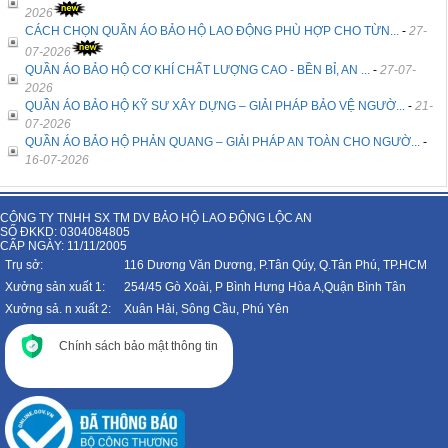
2026
CÁCH CHỌN QUẦN ÁO BẢO HỘ LAO ĐỘNG PHÙ HỢP CHO TỪN...
-
27-
07-2026
QUẦN ÁO BẢO HỘ CƠ KHÍ CHẤT LƯỢNG CAO - BỀN BỈ, AN ...
-
27-07-
2026
QUẦN ÁO BẢO HỘ KỸ SƯ XÂY DỰNG – GIẢI PHÁP BẢO VỆ NGƯỜ...
-
21-
07-2026
QUẦN ÁO BẢO HỘ PHẢN QUANG – GIẢI PHÁP AN TOÀN CHO NGƯỜ...
-
16-07-2026
CÔNG TY TNHH SX TM DV BẢO HỘ LAO ĐỘNG LỘC AN
SỐ ĐKKD: 0304084805
CẤP NGÀY: 11/11/2005
Trụ sở:
116 Dương Văn Dương, P.Tân Qúy, Q.Tân Phú, TP.HCM
Xưởng sản xuất 1:
254/45 Gò Xoài, P Bình Hưng Hòa A,Quận Bình Tân
Xưởng sả. n xuất 2:
Xuân Hải, Sông Cầu, Phú Yên
Chính sách bảo mật thông tin