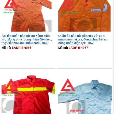
Áo liền quần bảo hộ lao động điện
Quần áo bảo hộ điện lực vải kaki
lực, đồng phục công nhân điện lực,
màu cam dài tay, đồng phục kỹ sư
thợ điện vải kaki màu cam - 066
công nhân điện lực - 067
Mã số:
LADP-BH066
Mã số:
LADP-BH067
THÊM VÀO GIỎ
THÊM VÀO GIỎ