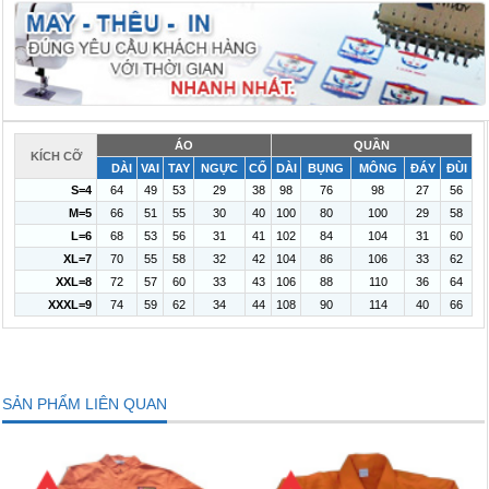
ÁO
QUẦN
KÍCH CỠ
DÀI
VAI
TAY
NGỰC
CỔ
DÀI
BỤNG
MÔNG
ĐÁY
ĐÙI
S=4
64
49
53
29
38
98
76
98
27
56
M=5
66
51
55
30
40
100
80
100
29
58
L=6
68
53
56
31
41
102
84
104
31
60
XL=7
70
55
58
32
42
104
86
106
33
62
XXL=8
72
57
60
33
43
106
88
110
36
64
XXXL=9
74
59
62
34
44
108
90
114
40
66
SẢN PHẨM LIÊN QUAN