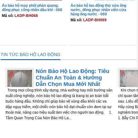
Áo bảo hộ may phối phản quang,
Áo bảo hộ lao động thợ sửa ống
đồng phục công nhân dầu khí - 068
nước, đồng phục nhân viên cửa
hàng ống nước - 069
Mã số:
LADP-BH068
Mã số:
LADP-BH069
THÊM VÀO GIỎ
THÊM VÀO GIỎ
TIN TỨC BẢO HỘ LAO ĐỘNG
Nón Bảo Hộ Lao Động: Tiêu
Chuẩn An Toàn & Hướng
Dẫn Chọn Mua Mới Nhất
Trong mọi công trình xây dựng, nhà xưởng hay môi trường sản
Khi chọn m
xuất công nghiệp, nón bảo hộ lao động là trang bị an toàn bắt
chỉ quan tâm
buộc hàng đầu. Không chỉ giúp bảo vệ vùng đầu khỏi các va
sau. Liệu đ
đập nguy hiểm, một chiếc nón bảo hộ đạt chuẩn còn đem lại sự
Hãy cùng Bả
thoải mái, nâng cao hiệu suất làm việc cho người lao động. 1.
nghiệm tron
Tầm Quan Trọng Của Nón Bảo Hộ La...
1. Bẫy Chi P