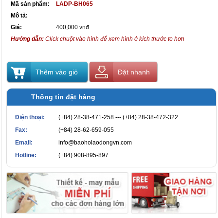
Mã sản phẩm:
LADP-BH065
Mô tả:
Giá:
400,000 vnđ
Hướng dẫn:
Click chuột vào hình để xem hình ở kích thước to hơn
Thêm vào giỏ
Đặt nhanh
Thông tin đặt hàng
Điện thoại:
(+84) 28-38-471-258 --- (+84) 28-38-472-322
Fax:
(+84) 28-62-659-055
Email:
info@baoholaodongvn.com
Hotline:
(+84) 908-895-897