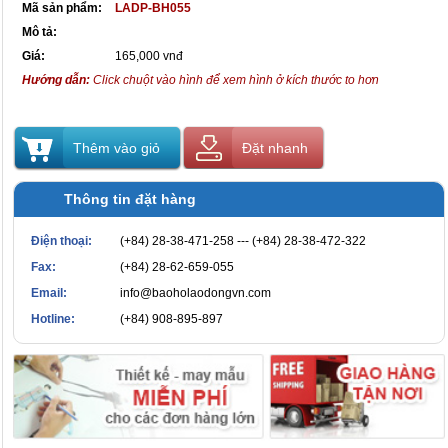
Mã sản phẩm:
LADP-BH055
Mô tả:
Giá:
165,000 vnđ
Hướng dẫn:
Click chuột vào hình để xem hình ở kích thước to hơn
Thêm vào giỏ
Đặt nhanh
Thông tin đặt hàng
Điện thoại:
(+84) 28-38-471-258 --- (+84) 28-38-472-322
Fax:
(+84) 28-62-659-055
Email:
info@baoholaodongvn.com
Hotline:
(+84) 908-895-897