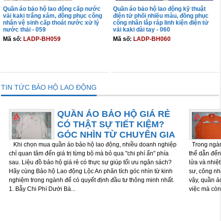
Quần áo bảo hộ lao động cấp nước
Quần áo bảo hộ lao động kỹ thuật
vải kaki trắng xám, đồng phục công
điện tử phối nhiều màu, đồng phục
nhân vệ sinh cấp thoát nước xử lý
công nhân lắp ráp linh kiện điện tử
nước thải - 059
vải kaki dài tay - 060
Mã số:
LADP-BH059
Mã số:
LADP-BH060
THÊM VÀO GIỎ
THÊM VÀO GIỎ
TIN TỨC BẢO HỘ LAO ĐỘNG
QUẦN ÁO BẢO HỘ GIÁ RẺ
CÓ THẬT SỰ TIẾT KIỆM?
GÓC NHÌN TỪ CHUYÊN GIA
Khi chọn mua quần áo bảo hộ lao động, nhiều doanh nghiệp
Trong ngành
chỉ quan tâm đến giá trị từng bộ mà bỏ qua "chi phí ẩn" phía
thể dẫn đến 
sau. Liệu đồ bảo hộ giá rẻ có thực sự giúp tối ưu ngân sách?
lửa và nhiệ
Hãy cùng Bảo hộ Lao động Lộc An phân tích góc nhìn từ kinh
sư, công nh
nghiệm trong ngành để có quyết định đầu tư thông minh nhất.
vậy, quần á
1. Bẫy Chi Phí Dưới Bà...
việc mà còn