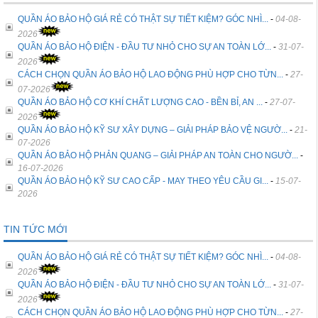
QUẦN ÁO BẢO HỘ GIÁ RẺ CÓ THẬT SỰ TIẾT KIỆM? GÓC NHÌ...
-
04-08-
2026
QUẦN ÁO BẢO HỘ ĐIỆN - ĐẦU TƯ NHỎ CHO SỰ AN TOÀN LỚ...
-
31-07-
2026
CÁCH CHỌN QUẦN ÁO BẢO HỘ LAO ĐỘNG PHÙ HỢP CHO TỪN...
-
27-
07-2026
QUẦN ÁO BẢO HỘ CƠ KHÍ CHẤT LƯỢNG CAO - BỀN BỈ, AN ...
-
27-07-
2026
QUẦN ÁO BẢO HỘ KỸ SƯ XÂY DỰNG – GIẢI PHÁP BẢO VỆ NGƯỜ...
-
21-
07-2026
QUẦN ÁO BẢO HỘ PHẢN QUANG – GIẢI PHÁP AN TOÀN CHO NGƯỜ...
-
16-07-2026
QUẦN ÁO BẢO HỘ KỸ SƯ CAO CẤP - MAY THEO YÊU CẦU GI...
-
15-07-
2026
TIN TỨC MỚI
QUẦN ÁO BẢO HỘ GIÁ RẺ CÓ THẬT SỰ TIẾT KIỆM? GÓC NHÌ...
-
04-08-
2026
QUẦN ÁO BẢO HỘ ĐIỆN - ĐẦU TƯ NHỎ CHO SỰ AN TOÀN LỚ...
-
31-07-
2026
CÁCH CHỌN QUẦN ÁO BẢO HỘ LAO ĐỘNG PHÙ HỢP CHO TỪN...
-
27-