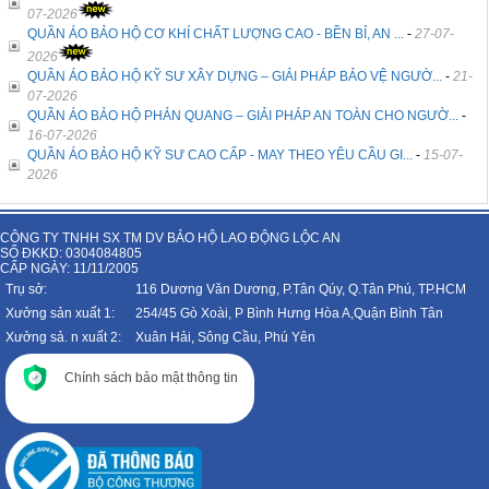
07-2026
QUẦN ÁO BẢO HỘ CƠ KHÍ CHẤT LƯỢNG CAO - BỀN BỈ, AN ...
-
27-07-
2026
QUẦN ÁO BẢO HỘ KỸ SƯ XÂY DỰNG – GIẢI PHÁP BẢO VỆ NGƯỜ...
-
21-
07-2026
QUẦN ÁO BẢO HỘ PHẢN QUANG – GIẢI PHÁP AN TOÀN CHO NGƯỜ...
-
16-07-2026
QUẦN ÁO BẢO HỘ KỸ SƯ CAO CẤP - MAY THEO YÊU CẦU GI...
-
15-07-
2026
CÔNG TY TNHH SX TM DV BẢO HỘ LAO ĐỘNG LỘC AN
SỐ ĐKKD: 0304084805
CẤP NGÀY: 11/11/2005
Trụ sở:
116 Dương Văn Dương, P.Tân Qúy, Q.Tân Phú, TP.HCM
Xưởng sản xuất 1:
254/45 Gò Xoài, P Bình Hưng Hòa A,Quận Bình Tân
Xưởng sả. n xuất 2:
Xuân Hải, Sông Cầu, Phú Yên
Chính sách bảo mật thông tin