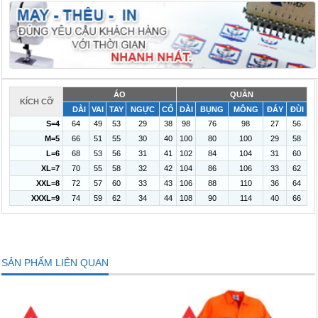
ÁO
QUẦN
KÍCH CỠ
DÀI
VAI
TAY
NGỰC
CỔ
DÀI
BỤNG
MÔNG
ĐÁY
ĐÙI
S=4
64
49
53
29
38
98
76
98
27
56
M=5
66
51
55
30
40
100
80
100
29
58
L=6
68
53
56
31
41
102
84
104
31
60
XL=7
70
55
58
32
42
104
86
106
33
62
XXL=8
72
57
60
33
43
106
88
110
36
64
XXXL=9
74
59
62
34
44
108
90
114
40
66
SẢN PHẨM LIÊN QUAN