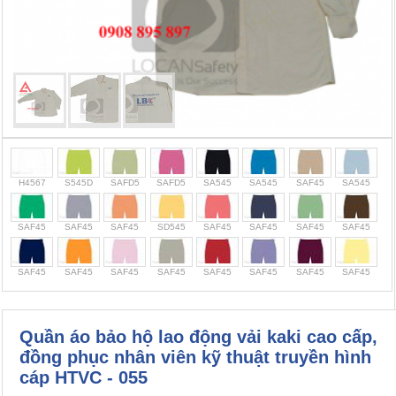
Cọc giao thông, rào chắn công trình
Bình chữa cháy, cứu hỏa
Chính sách bảo mật thông tin
H4567
S545D
SAFD5
SAFD5
SA545
SA545
SAF45
SA545
SAF45
SAF45
SAF45
SD545
SAF45
SAF45
SAF45
SAF45
SAF45
SAF45
SAF45
SAF45
SAF45
SAF45
SAF45
SAF45
Quần áo bảo hộ lao động vải kaki cao cấp,
đồng phục nhân viên kỹ thuật truyền hình
cáp HTVC - 055