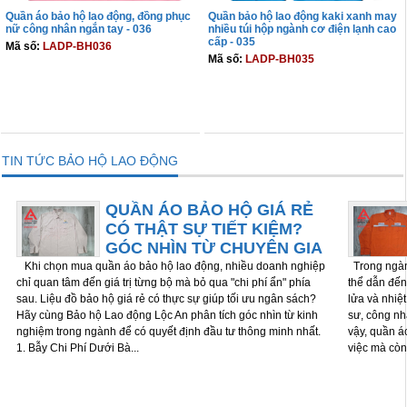
Quần áo bảo hộ lao động, đồng phục
Quần bảo hộ lao động kaki xanh may
nữ công nhân ngắn tay - 036
nhiều túi hộp ngành cơ điện lạnh cao
cấp - 035
Mã số:
LADP-BH036
Mã số:
LADP-BH035
THÊM VÀO GIỎ
THÊM VÀO GIỎ
TIN TỨC BẢO HỘ LAO ĐỘNG
QUẦN ÁO BẢO HỘ GIÁ RẺ
CÓ THẬT SỰ TIẾT KIỆM?
GÓC NHÌN TỪ CHUYÊN GIA
Khi chọn mua quần áo bảo hộ lao động, nhiều doanh nghiệp
Trong ngành
chỉ quan tâm đến giá trị từng bộ mà bỏ qua "chi phí ẩn" phía
thể dẫn đến 
sau. Liệu đồ bảo hộ giá rẻ có thực sự giúp tối ưu ngân sách?
lửa và nhiệ
Hãy cùng Bảo hộ Lao động Lộc An phân tích góc nhìn từ kinh
sư, công nh
nghiệm trong ngành để có quyết định đầu tư thông minh nhất.
vậy, quần á
1. Bẫy Chi Phí Dưới Bà...
việc mà còn