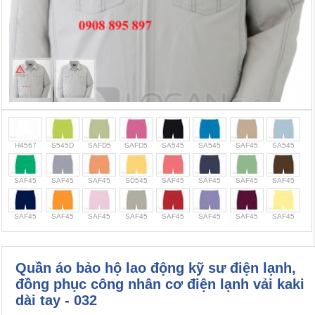
Cọc giao thông, rào chắn công trình
Bình chữa cháy, cứu hỏa
Chính sách bảo mật thông tin
H4567
S545D
SAFD5
SAFD5
SA545
SA545
SAF45
SA545
SAF45
SAF45
SAF45
SD545
SAF45
SAF45
SAF45
SAF45
SAF45
SAF45
SAF45
SAF45
SAF45
SAF45
SAF45
SAF45
Quần áo bảo hộ lao động kỹ sư điện lạnh,
đồng phục công nhân cơ điện lạnh vải kaki
dài tay - 032