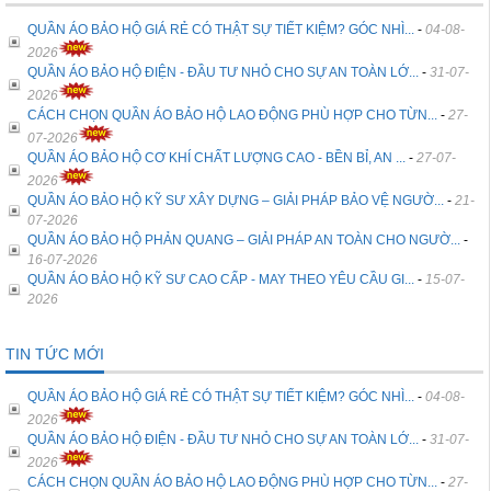
QUẦN ÁO BẢO HỘ GIÁ RẺ CÓ THẬT SỰ TIẾT KIỆM? GÓC NHÌ...
-
04-08-
2026
QUẦN ÁO BẢO HỘ ĐIỆN - ĐẦU TƯ NHỎ CHO SỰ AN TOÀN LỚ...
-
31-07-
2026
CÁCH CHỌN QUẦN ÁO BẢO HỘ LAO ĐỘNG PHÙ HỢP CHO TỪN...
-
27-
07-2026
QUẦN ÁO BẢO HỘ CƠ KHÍ CHẤT LƯỢNG CAO - BỀN BỈ, AN ...
-
27-07-
2026
QUẦN ÁO BẢO HỘ KỸ SƯ XÂY DỰNG – GIẢI PHÁP BẢO VỆ NGƯỜ...
-
21-
07-2026
QUẦN ÁO BẢO HỘ PHẢN QUANG – GIẢI PHÁP AN TOÀN CHO NGƯỜ...
-
16-07-2026
QUẦN ÁO BẢO HỘ KỸ SƯ CAO CẤP - MAY THEO YÊU CẦU GI...
-
15-07-
2026
TIN TỨC MỚI
QUẦN ÁO BẢO HỘ GIÁ RẺ CÓ THẬT SỰ TIẾT KIỆM? GÓC NHÌ...
-
04-08-
2026
QUẦN ÁO BẢO HỘ ĐIỆN - ĐẦU TƯ NHỎ CHO SỰ AN TOÀN LỚ...
-
31-07-
2026
CÁCH CHỌN QUẦN ÁO BẢO HỘ LAO ĐỘNG PHÙ HỢP CHO TỪN...
-
27-