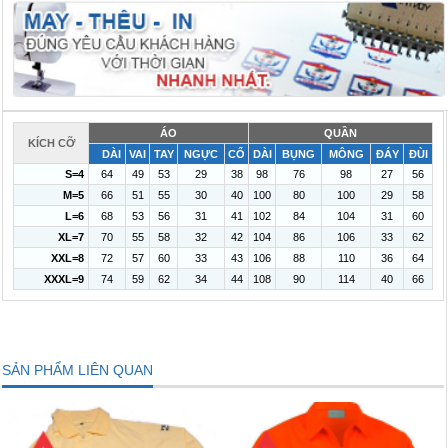
ÁO
QUẦN
KÍCH CỠ
DÀI
VAI
TAY
NGỰC
CỔ
DÀI
BỤNG
MÔNG
ĐÁY
ĐÙI
S=4
64
49
53
29
38
98
76
98
27
56
M=5
66
51
55
30
40
100
80
100
29
58
L=6
68
53
56
31
41
102
84
104
31
60
XL=7
70
55
58
32
42
104
86
106
33
62
XXL=8
72
57
60
33
43
106
88
110
36
64
XXXL=9
74
59
62
34
44
108
90
114
40
66
SẢN PHẨM LIÊN QUAN