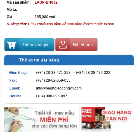
Mã sản phẩm:
LADP-BH032
Mô tả:
Giá:
165,000 vnđ
Hướng dẫn:
Click chuột vào hình để xem hình ở kích thước to hơn
Thêm vào giỏ
Đặt nhanh
Thông tin đặt hàng
Điện thoại:
(+84) 28-38-471-258 --- (+84) 28-38-472-322
Fax:
(+84) 28-62-659-055
Email:
info@baoholaodongvn.com
Hotline:
(+84) 908-895-897