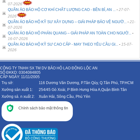
07-2026
QUẦN ÁO BẢO HỘ CƠ KHÍ CHẤT LƯỢNG CAO - BỀN BỈ, AN ...
-
27-07-
2026
QUẦN ÁO BẢO HỘ KỸ SƯ XÂY DỰNG – GIẢI PHÁP BẢO VỆ NGƯỜ...
-
21-
07-2026
QUẦN ÁO BẢO HỘ PHẢN QUANG – GIẢI PHÁP AN TOÀN CHO NGƯỜ...
-
16-07-2026
QUẦN ÁO BẢO HỘ KỸ SƯ CAO CẤP - MAY THEO YÊU CẦU GI...
-
15-07-
2026
CÔNG TY TNHH SX TM DV BẢO HỘ LAO ĐỘNG LỘC AN
SỐ ĐKKD: 0304084805
CẤP NGÀY: 11/11/2005
Trụ sở:
116 Dương Văn Dương, P.Tân Qúy, Q.Tân Phú, TP.HCM
Xưởng sản xuất 1:
254/45 Gò Xoài, P Bình Hưng Hòa A,Quận Bình Tân
Xưởng sả. n xuất 2:
Xuân Hải, Sông Cầu, Phú Yên
Chính sách bảo mật thông tin