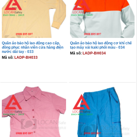
Quần áo bảo hộ lao động cao cấp,
Quần áo bảo hộ lao động cơ khí chế
đồng phục nhân viên cửa hàng điện
tạo máy vải kaki phối màu - 034
nước dài tay - 033
Mã số:
LADP-BH034
Mã số:
LADP-BH033
THÊM VÀO GIỎ
THÊM VÀO GIỎ