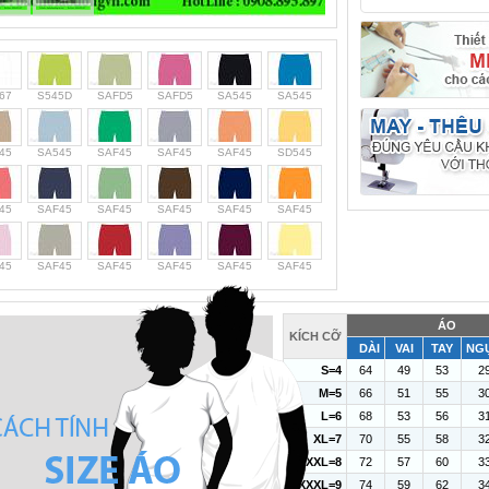
67
S545D
SAFD5
SAFD5
SA545
SA545
45
SA545
SAF45
SAF45
SAF45
SD545
45
SAF45
SAF45
SAF45
SAF45
SAF45
45
SAF45
SAF45
SAF45
SAF45
SAF45
ÁO
KÍCH CỠ
DÀI
VAI
TAY
NG
S=4
64
49
53
2
M=5
66
51
55
3
L=6
68
53
56
3
XL=7
70
55
58
3
XXL=8
72
57
60
3
XXXL=9
74
59
62
3