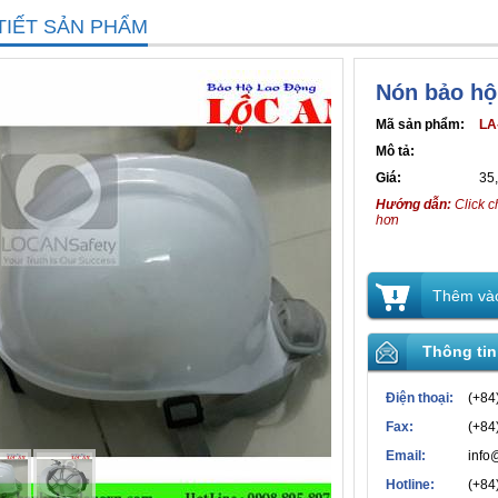
TIẾT SẢN PHẨM
Nón bảo hộ
Mã sản phẩm:
LA
Mô tả:
Giá:
35
Hướng dẫn:
Click c
hơn
Thêm vào
Thông tin
Điện thoại:
(+84
Fax:
(+84
Email:
info
Hotline:
(+84