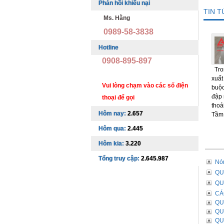
Phản hồi khiếu nại
TIN 
Ms. Hằng
0989-58-3838
Hotline
0908-895-897
Tron
xuất
Vui lòng chạm vào các số điện
buộc
đập 
thoại để gọi
thoả
Hôm nay:
2.657
Tầm 
Hôm qua:
2.445
Hôm kia:
3.220
Tổng truy cập:
2.645.987
Nó
QU
QU
CÁ
QU
QU
QU