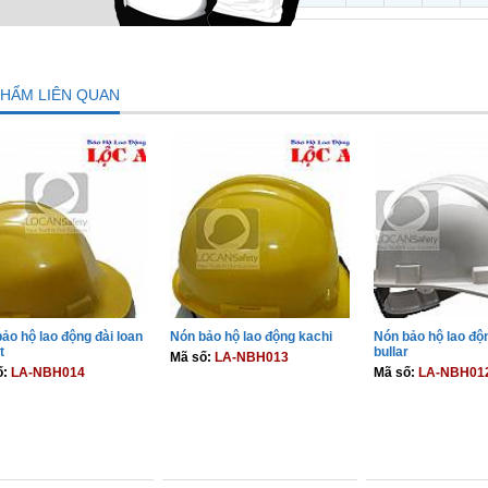
PHẨM LIÊN QUAN
ảo hộ lao động đài loan
Nón bảo hộ lao động kachi
Nón bảo hộ lao đ
t
bullar
Mã số:
LA-NBH013
ố:
LA-NBH014
Mã số:
LA-NBH01
THÊM VÀO GIỎ
THÊM VÀO GIỎ
THÊM VÀO 