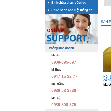
Bình chữa cháy, cứu hỏa
Chính sách bảo mật thông tin
SẢN 
Phòng kinh doanh
Mr. An
0908-895-897
M Thủy
0947-15-22-77
Nón b
có nú
Ms. Hằng
Mã s
0989-58-3838
Ms. Lệ
0989-808-875