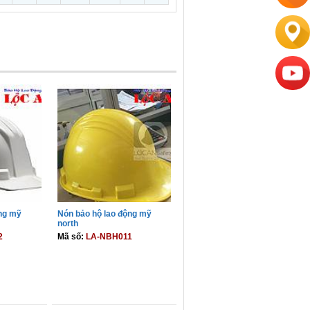
ộng mỹ
Nón bảo hộ lao động mỹ
north
2
Mã số:
LA-NBH011
GIỎ
THÊM VÀO GIỎ