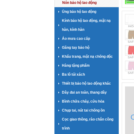
Nón bảo hộ lao động
Ủng bảo hộ lao động
Kính bảo hộ lao động, mặt nạ
H45
hàn, kính hàn
Áo mưa cao cấp
SAF
Găng tay bảo hộ
Khẩu trang, mặt nạ chống độc
SAF
Hàng tặng phẩm
SAF
Ba lô túi xách
Thiết bị bảo hộ lao động khác
Dây đai an toàn, thang dây
Bình chữa cháy, cứu hỏa
Chụp tai, nút tai chống ồn
Cọc giao thông, rào chắn công
trình