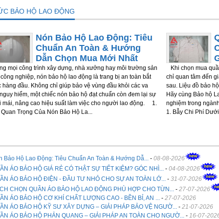
TỨC BẢO HỘ LAO ĐỘNG
Nón Bảo Hộ Lao Động: Tiêu
Chuẩn An Toàn & Hướng
Dẫn Chọn Mua Mới Nhất
g mọi công trình xây dựng, nhà xưởng hay môi trường sản
Khi chọn mua quần
 công nghiệp, nón bảo hộ lao động là trang bị an toàn bắt
chỉ quan tâm đến giá
 hàng đầu. Không chỉ giúp bảo vệ vùng đầu khỏi các va
sau. Liệu đồ bảo hộ
nguy hiểm, một chiếc nón bảo hộ đạt chuẩn còn đem lại sự
Hãy cùng Bảo hộ La
i mái, nâng cao hiệu suất làm việc cho người lao động. 1.
nghiệm trong ngành
Quan Trọng Của Nón Bảo Hộ La...
1. Bẫy Chi Phí Dưới 
n Bảo Hộ Lao Động: Tiêu Chuẩn An Toàn & Hướng Dẫ...
-
08-08-2026
ẦN ÁO BẢO HỘ GIÁ RẺ CÓ THẬT SỰ TIẾT KIỆM? GÓC NHÌ...
-
04-08-2026
ẦN ÁO BẢO HỘ ĐIỆN - ĐẦU TƯ NHỎ CHO SỰ AN TOÀN LỚ...
-
31-07-2026
CH CHỌN QUẦN ÁO BẢO HỘ LAO ĐỘNG PHÙ HỢP CHO TỪN...
-
27-07-2026
ẦN ÁO BẢO HỘ CƠ KHÍ CHẤT LƯỢNG CAO - BỀN BỈ, AN ...
-
27-07-2026
ẦN ÁO BẢO HỘ KỸ SƯ XÂY DỰNG – GIẢI PHÁP BẢO VỆ NGƯỜ...
-
21-07-2026
ẦN ÁO BẢO HỘ PHẢN QUANG – GIẢI PHÁP AN TOÀN CHO NGƯỜ...
-
16-07-202