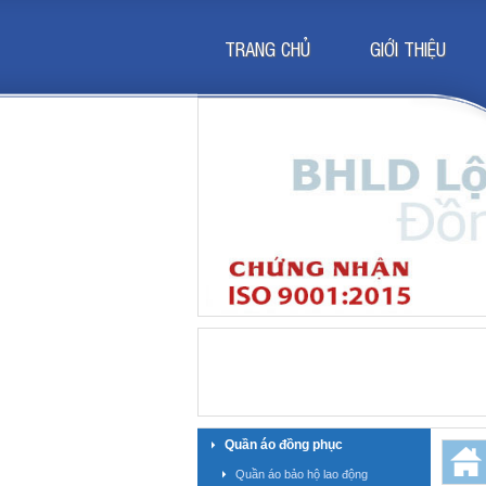
TRANG CHỦ
GIỚI THIỆU
Quần áo đồng phục
Quần áo bảo hộ lao động