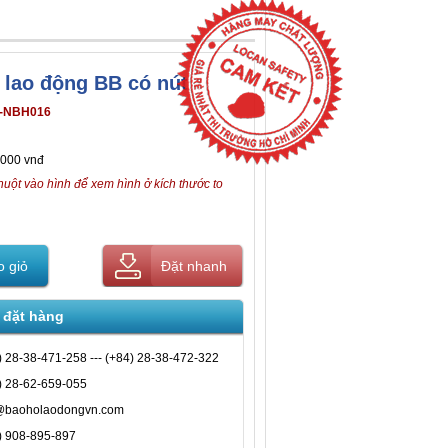
 lao động BB có nút
-NBH016
,000 vnđ
huột vào hình để xem hình ở kích thước to
 giỏ
Đặt nhanh
 đặt hàng
) 28-38-471-258 --- (+84) 28-38-472-322
) 28-62-659-055
@baoholaodongvn.com
) 908-895-897