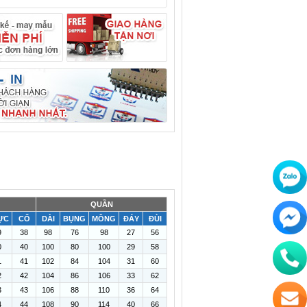
QUẦN
ỰC
CỔ
DÀI
BỤNG
MÔNG
ĐÁY
ĐÙI
9
38
98
76
98
27
56
0
40
100
80
100
29
58
1
41
102
84
104
31
60
2
42
104
86
106
33
62
3
43
106
88
110
36
64
4
44
108
90
114
40
66