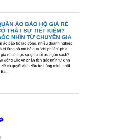
QUẦN ÁO BẢO HỘ GIÁ RẺ
CÓ THẬT SỰ TIẾT KIỆM?
GÓC NHÌN TỪ CHUYÊN GIA
 áo bảo hộ lao động, nhiều doanh nghiệp
 trị từng bộ mà bỏ qua "chi phí ẩn" phía
 giá rẻ có thực sự giúp tối ưu ngân sách?
o động Lộc An phân tích góc nhìn từ kinh
 để có quyết định đầu tư thông minh nhất.
Bà...
6