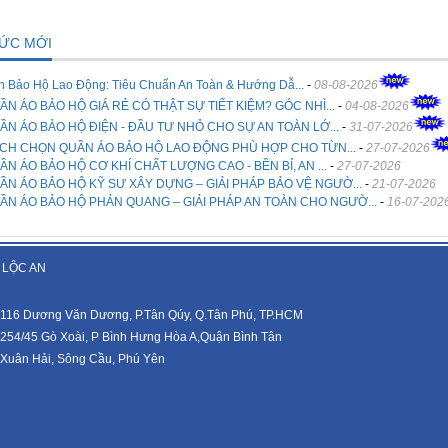
TỨC MỚI
n Bảo Hộ Lao Động: Tiêu Chuẩn An Toàn & Hướng Dẫ...
-
08-08-2026
ẦN ÁO BẢO HỘ GIÁ RẺ CÓ THẬT SỰ TIẾT KIỆM? GÓC NHÌ...
-
04-08-2026
ẦN ÁO BẢO HỘ ĐIỆN - ĐẦU TƯ NHỎ CHO SỰ AN TOÀN LỚ...
-
31-07-2026
CH CHỌN QUẦN ÁO BẢO HỘ LAO ĐỘNG PHÙ HỢP CHO TỪN...
-
27-07-2026
ẦN ÁO BẢO HỘ CƠ KHÍ CHẤT LƯỢNG CAO - BỀN BỈ, AN ...
-
27-07-2026
ẦN ÁO BẢO HỘ KỸ SƯ XÂY DỰNG – GIẢI PHÁP BẢO VỆ NGƯỜ...
-
21-07-2026
ẦN ÁO BẢO HỘ PHẢN QUANG – GIẢI PHÁP AN TOÀN CHO NGƯỜ...
-
16-07-202
 LỘC AN
116 Dương Văn Dương, P.Tân Qúy, Q.Tân Phú, TP.HCM
254/45 Gò Xoài, P Bình Hưng Hòa A,Quận Bình Tân
Xuân Hải, Sông Cầu, Phú Yên