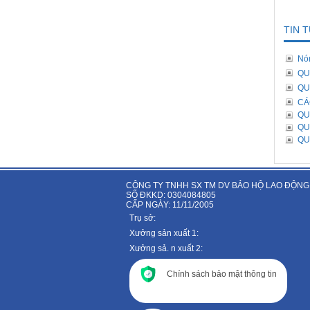
TIN 
Nó
QU
QU
CÁ
QU
QU
QU
CÔNG TY TNHH SX TM DV BẢO HỘ LAO ĐỘNG
SỐ ĐKKD: 0304084805
CẤP NGÀY: 11/11/2005
Trụ sở:
Xưởng sản xuất 1:
Xưởng sả. n xuất 2:
Chính sách bảo mật thông tin