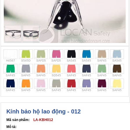
Cọc giao thông, rào chắn công trình
Bình chữa cháy, cứu hỏa
Chính sách bảo mật thông tin
H4567
S545D
SAFD5
SAFD5
SA545
SA545
SAF45
SA545
SAF45
SAF45
SAF45
SD545
SAF45
SAF45
SAF45
SAF45
SAF45
SAF45
SAF45
SAF45
SAF45
SAF45
SAF45
SAF45
Kính bảo hộ lao động - 012
Mã sản phẩm:
LA-KBH012
Mô tả: