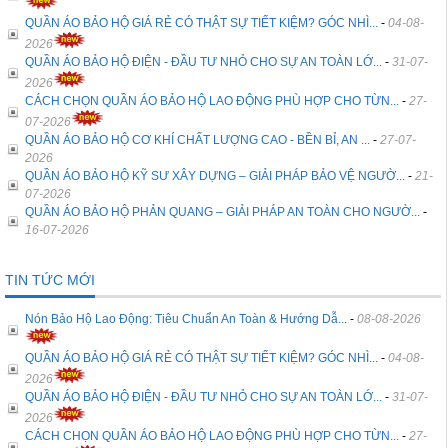
QUẦN ÁO BẢO HỘ GIÁ RẺ CÓ THẬT SỰ TIẾT KIỆM? GÓC NHÌ...
-
04-08-
2026
QUẦN ÁO BẢO HỘ ĐIỆN - ĐẦU TƯ NHỎ CHO SỰ AN TOÀN LỚ...
-
31-07-
2026
CÁCH CHỌN QUẦN ÁO BẢO HỘ LAO ĐỘNG PHÙ HỢP CHO TỪN...
-
27-
07-2026
QUẦN ÁO BẢO HỘ CƠ KHÍ CHẤT LƯỢNG CAO - BỀN BỈ, AN ...
-
27-07-
2026
QUẦN ÁO BẢO HỘ KỸ SƯ XÂY DỰNG – GIẢI PHÁP BẢO VỆ NGƯỜ...
-
21-
07-2026
QUẦN ÁO BẢO HỘ PHẢN QUANG – GIẢI PHÁP AN TOÀN CHO NGƯỜ...
-
16-07-2026
TIN TỨC MỚI
Nón Bảo Hộ Lao Động: Tiêu Chuẩn An Toàn & Hướng Dẫ...
-
08-08-2026
QUẦN ÁO BẢO HỘ GIÁ RẺ CÓ THẬT SỰ TIẾT KIỆM? GÓC NHÌ...
-
04-08-
2026
QUẦN ÁO BẢO HỘ ĐIỆN - ĐẦU TƯ NHỎ CHO SỰ AN TOÀN LỚ...
-
31-07-
2026
CÁCH CHỌN QUẦN ÁO BẢO HỘ LAO ĐỘNG PHÙ HỢP CHO TỪN...
-
27-