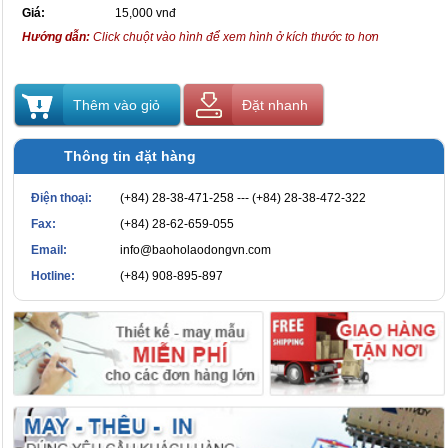
Giá:
15,000 vnđ
Hướng dẫn:
Click chuột vào hình để xem hình ở kích thước to hơn
Thêm vào giỏ
Đặt nhanh
Thông tin đặt hàng
Điện thoại:
(+84) 28-38-471-258 --- (+84) 28-38-472-322
Fax:
(+84) 28-62-659-055
Email:
info@baoholaodongvn.com
Hotline:
(+84) 908-895-897