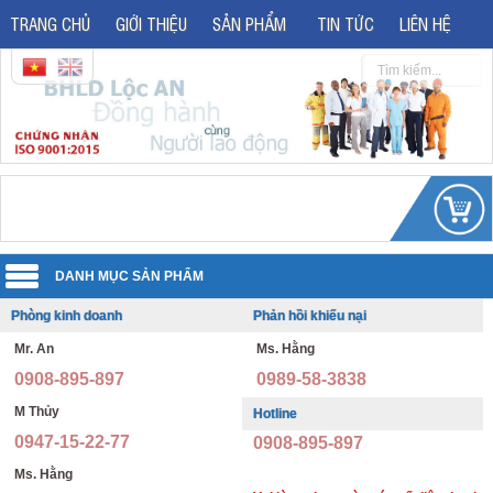
TRANG CHỦ
GIỚI THIỆU
SẢN PHẨM
TIN TỨC
LIÊN HỆ
Phòng kinh doanh
Phản hồi khiếu nại
Quần áo đồng phục
Mr. An
Ms. Hằng
Áo phản quang
Quần áo bảo hộ lao động
0908-895-897
0989-58-3838
Giày bảo hộ lao động
Đồng phục văn phòng
M Thủy
Hotline
0947-15-22-77
0908-895-897
Giày bảo hộ nhập khẩu
Đồng phục bảo vệ thông tư 08
Ms. Hằng