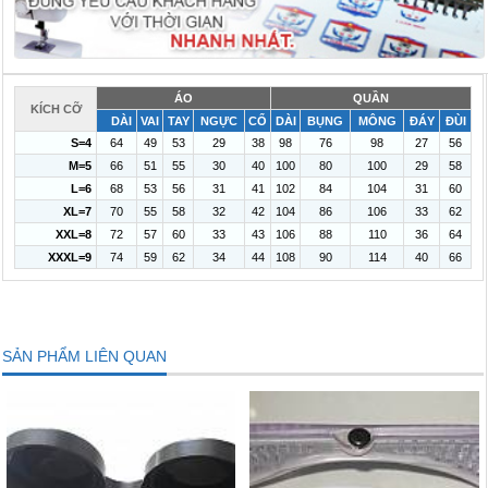
ÁO
QUẦN
KÍCH CỠ
DÀI
VAI
TAY
NGỰC
CỔ
DÀI
BỤNG
MÔNG
ĐÁY
ĐÙI
S=4
64
49
53
29
38
98
76
98
27
56
M=5
66
51
55
30
40
100
80
100
29
58
L=6
68
53
56
31
41
102
84
104
31
60
XL=7
70
55
58
32
42
104
86
106
33
62
XXL=8
72
57
60
33
43
106
88
110
36
64
XXXL=9
74
59
62
34
44
108
90
114
40
66
SẢN PHẨM LIÊN QUAN