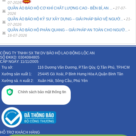
07-2026
QUẦN ÁO BẢO HỘ CƠ KHÍ CHẤT LƯỢNG CAO - BỀN BỈ, AN ...
-
27-07-
2026
QUẦN ÁO BẢO HỘ KỸ SƯ XÂY DỰNG – GIẢI PHÁP BẢO VỆ NGƯỜ...
-
21-
07-2026
QUẦN ÁO BẢO HỘ PHẢN QUANG – GIẢI PHÁP AN TOÀN CHO NGƯỜ...
-
16-07-2026
CÔNG TY TNHH SX TM DV BẢO HỘ LAO ĐỘNG LỘC AN
SỐ ĐKKD: 0304084805
CẤP NGÀY: 11/11/2005
Trụ sở:
116 Dương Văn Dương, P.Tân Qúy, Q.Tân Phú, TP.HCM
Xưởng sản xuất 1:
254/45 Gò Xoài, P Bình Hưng Hòa A,Quận Bình Tân
Xưởng sả. n xuất 2:
Xuân Hải, Sông Cầu, Phú Yên
Chính sách bảo mật thông tin
HỖ TRỢ KHÁCH HÀNG