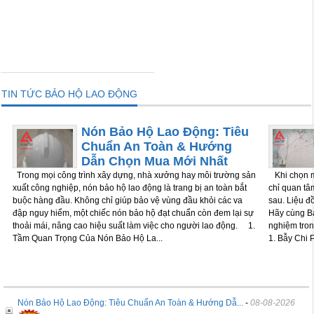
THÊM VÀO GIỎ
TIN TỨC BẢO HỘ LAO ĐỘNG
Nón Bảo Hộ Lao Động: Tiêu
Chuẩn An Toàn & Hướng
Dẫn Chọn Mua Mới Nhất
Trong mọi công trình xây dựng, nhà xưởng hay môi trường sản
Khi chọn m
xuất công nghiệp, nón bảo hộ lao động là trang bị an toàn bắt
chỉ quan tâm
buộc hàng đầu. Không chỉ giúp bảo vệ vùng đầu khỏi các va
sau. Liệu đ
đập nguy hiểm, một chiếc nón bảo hộ đạt chuẩn còn đem lại sự
Hãy cùng Bả
thoải mái, nâng cao hiệu suất làm việc cho người lao động. 1.
nghiệm tron
Tầm Quan Trọng Của Nón Bảo Hộ La...
1. Bẫy Chi P
Nón Bảo Hộ Lao Động: Tiêu Chuẩn An Toàn & Hướng Dẫ...
-
08-08-2026