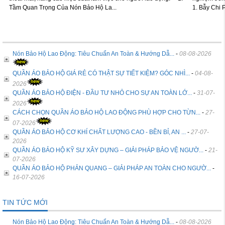
Tầm Quan Trọng Của Nón Bảo Hộ La...
1. Bẫy Chi P
Nón Bảo Hộ Lao Động: Tiêu Chuẩn An Toàn & Hướng Dẫ...
-
08-08-2026
QUẦN ÁO BẢO HỘ GIÁ RẺ CÓ THẬT SỰ TIẾT KIỆM? GÓC NHÌ...
-
04-08-
2026
QUẦN ÁO BẢO HỘ ĐIỆN - ĐẦU TƯ NHỎ CHO SỰ AN TOÀN LỚ...
-
31-07-
2026
CÁCH CHỌN QUẦN ÁO BẢO HỘ LAO ĐỘNG PHÙ HỢP CHO TỪN...
-
27-
07-2026
QUẦN ÁO BẢO HỘ CƠ KHÍ CHẤT LƯỢNG CAO - BỀN BỈ, AN ...
-
27-07-
2026
QUẦN ÁO BẢO HỘ KỸ SƯ XÂY DỰNG – GIẢI PHÁP BẢO VỆ NGƯỜ...
-
21-
07-2026
QUẦN ÁO BẢO HỘ PHẢN QUANG – GIẢI PHÁP AN TOÀN CHO NGƯỜ...
-
16-07-2026
TIN TỨC MỚI
Nón Bảo Hộ Lao Động: Tiêu Chuẩn An Toàn & Hướng Dẫ...
-
08-08-2026