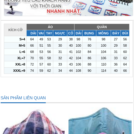
ÁO
QUẦN
KÍCH CỠ
DÀI
VAI
TAY
NGỰC
CỔ
DÀI
BỤNG
MÔNG
ĐÁY
ĐÙI
S=4
64
49
53
29
38
98
76
98
27
56
M=5
66
51
55
30
40
100
80
100
29
58
L=6
68
53
56
31
41
102
84
104
31
60
XL=7
70
55
58
32
42
104
86
106
33
62
XXL=8
72
57
60
33
43
106
88
110
36
64
XXXL=9
74
59
62
34
44
108
90
114
40
66
SẢN PHẨM LIÊN QUAN