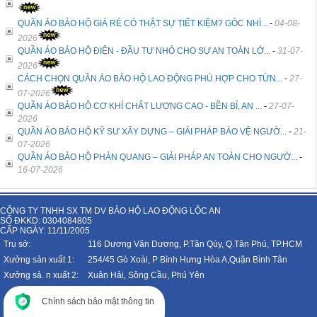
QUẦN ÁO BẢO HỘ GIÁ RẺ CÓ THẬT SỰ TIẾT KIỆM? GÓC NHÌ...
-
04-08-
2026
QUẦN ÁO BẢO HỘ ĐIỆN - ĐẦU TƯ NHỎ CHO SỰ AN TOÀN LỚ...
-
31-07-
2026
CÁCH CHỌN QUẦN ÁO BẢO HỘ LAO ĐỘNG PHÙ HỢP CHO TỪN...
-
27-
07-2026
QUẦN ÁO BẢO HỘ CƠ KHÍ CHẤT LƯỢNG CAO - BỀN BỈ, AN ...
-
27-07-
2026
QUẦN ÁO BẢO HỘ KỸ SƯ XÂY DỰNG – GIẢI PHÁP BẢO VỆ NGƯỜ...
-
21-
07-2026
QUẦN ÁO BẢO HỘ PHẢN QUANG – GIẢI PHÁP AN TOÀN CHO NGƯỜ...
-
16-07-2026
CÔNG TY TNHH SX TM DV BẢO HỘ LAO ĐỘNG LỘC AN
SỐ ĐKKD: 0304084805
CẤP NGÀY: 11/11/2005
Trụ sở:
116 Dương Văn Dương, P.Tân Qúy, Q.Tân Phú, TP.HCM
Xưởng sản xuất 1:
254/45 Gò Xoài, P Bình Hưng Hòa A,Quận Bình Tân
Xưởng sả. n xuất 2:
Xuân Hải, Sông Cầu, Phú Yên
Chính sách bảo mật thông tin