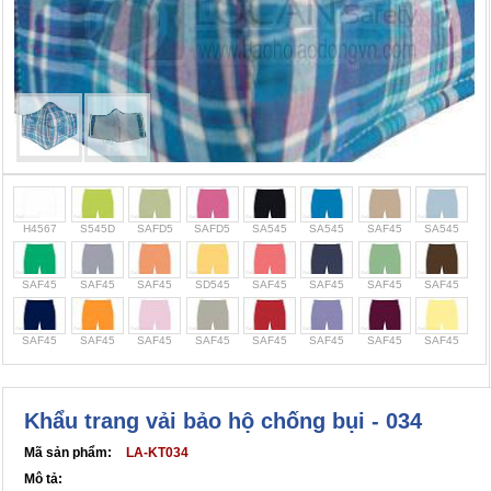
Cọc giao thông, rào chắn công trình
Bình chữa cháy, cứu hỏa
Chính sách bảo mật thông tin
H4567
S545D
SAFD5
SAFD5
SA545
SA545
SAF45
SA545
SAF45
SAF45
SAF45
SD545
SAF45
SAF45
SAF45
SAF45
SAF45
SAF45
SAF45
SAF45
SAF45
SAF45
SAF45
SAF45
Khẩu trang vải bảo hộ chống bụi - 034
Mã sản phẩm:
LA-KT034
Mô tả: