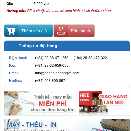
Giá:
5,000 vnđ
Hướng dẫn:
Click chuột vào hình để xem hình ở kích thước to hơn
Thêm vào giỏ
Đặt nhanh
Thông tin đặt hàng
Điện thoại:
(+84) 28-38-471-258 --- (+84) 28-38-472-322
Fax:
(+84) 28-62-659-055
Email:
info@baoholaodongvn.com
Hotline:
(+84) 908-895-897