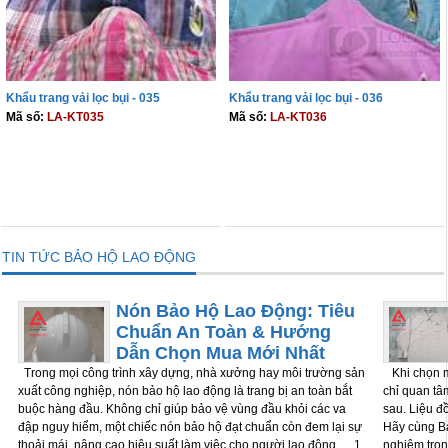
Khẩu trang vải lọc bụi - 035
Khẩu trang vải lọc bụi - 036
Mã số:
LA-KT035
Mã số:
LA-KT036
THÊM VÀO GIỎ
THÊM VÀO GIỎ
TIN TỨC BẢO HỘ LAO ĐỘNG
Nón Bảo Hộ Lao Động: Tiêu
Chuẩn An Toàn & Hướng
Dẫn Chọn Mua Mới Nhất
Trong mọi công trình xây dựng, nhà xưởng hay môi trường sản
Khi chọn m
xuất công nghiệp, nón bảo hộ lao động là trang bị an toàn bắt
chỉ quan tâm
buộc hàng đầu. Không chỉ giúp bảo vệ vùng đầu khỏi các va
sau. Liệu đ
đập nguy hiểm, một chiếc nón bảo hộ đạt chuẩn còn đem lại sự
Hãy cùng Bả
thoải mái, nâng cao hiệu suất làm việc cho người lao động. 1.
nghiệm tron