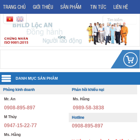
TRANG CHỦ
GIỚI THIỆU
SẢN PHẨM
TIN TỨC
LIÊN HỆ
Phòng kinh doanh
Phản hồi khiếu nại
Quần áo đồng phục
Mr. An
Ms. Hằng
Áo phản quang
Quần áo bảo hộ lao động
0908-895-897
0989-58-3838
Giày bảo hộ lao động
Đồng phục văn phòng
M Thủy
Hotline
0947-15-22-77
0908-895-897
Giày bảo hộ nhập khẩu
Đồng phục bảo vệ thông tư 08
Ms. Hằng