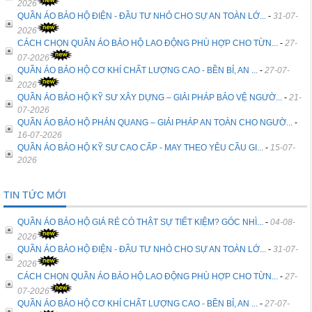
2026
QUẦN ÁO BẢO HỘ ĐIỆN - ĐẦU TƯ NHỎ CHO SỰ AN TOÀN LỚ...
-
31-07-
2026
CÁCH CHỌN QUẦN ÁO BẢO HỘ LAO ĐỘNG PHÙ HỢP CHO TỪN...
-
27-
07-2026
QUẦN ÁO BẢO HỘ CƠ KHÍ CHẤT LƯỢNG CAO - BỀN BỈ, AN ...
-
27-07-
2026
QUẦN ÁO BẢO HỘ KỸ SƯ XÂY DỰNG – GIẢI PHÁP BẢO VỆ NGƯỜ...
-
21-
07-2026
QUẦN ÁO BẢO HỘ PHẢN QUANG – GIẢI PHÁP AN TOÀN CHO NGƯỜ...
-
16-07-2026
QUẦN ÁO BẢO HỘ KỸ SƯ CAO CẤP - MAY THEO YÊU CẦU GI...
-
15-07-
2026
TIN TỨC MỚI
QUẦN ÁO BẢO HỘ GIÁ RẺ CÓ THẬT SỰ TIẾT KIỆM? GÓC NHÌ...
-
04-08-
2026
QUẦN ÁO BẢO HỘ ĐIỆN - ĐẦU TƯ NHỎ CHO SỰ AN TOÀN LỚ...
-
31-07-
2026
CÁCH CHỌN QUẦN ÁO BẢO HỘ LAO ĐỘNG PHÙ HỢP CHO TỪN...
-
27-
07-2026
QUẦN ÁO BẢO HỘ CƠ KHÍ CHẤT LƯỢNG CAO - BỀN BỈ, AN ...
-
27-07-