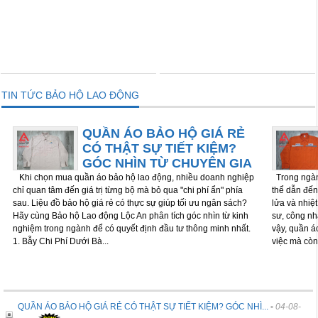
THÊM VÀO GIỎ
THÊM VÀO GIỎ
TIN TỨC BẢO HỘ LAO ĐỘNG
QUẦN ÁO BẢO HỘ GIÁ RẺ
CÓ THẬT SỰ TIẾT KIỆM?
GÓC NHÌN TỪ CHUYÊN GIA
Khi chọn mua quần áo bảo hộ lao động, nhiều doanh nghiệp
Trong ngành
chỉ quan tâm đến giá trị từng bộ mà bỏ qua "chi phí ẩn" phía
thể dẫn đến 
sau. Liệu đồ bảo hộ giá rẻ có thực sự giúp tối ưu ngân sách?
lửa và nhiệ
Hãy cùng Bảo hộ Lao động Lộc An phân tích góc nhìn từ kinh
sư, công nh
nghiệm trong ngành để có quyết định đầu tư thông minh nhất.
vậy, quần á
1. Bẫy Chi Phí Dưới Bà...
việc mà còn
QUẦN ÁO BẢO HỘ GIÁ RẺ CÓ THẬT SỰ TIẾT KIỆM? GÓC NHÌ...
-
04-08-