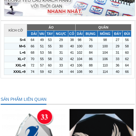
ÁO
QUẦN
KÍCH CỠ
DÀI
VAI
TAY
NGỰC
CỔ
DÀI
BỤNG
MÔNG
ĐÁY
ĐÙI
S=4
64
49
53
29
38
98
76
98
27
56
M=5
66
51
55
30
40
100
80
100
29
58
L=6
68
53
56
31
41
102
84
104
31
60
XL=7
70
55
58
32
42
104
86
106
33
62
XXL=8
72
57
60
33
43
106
88
110
36
64
XXXL=9
74
59
62
34
44
108
90
114
40
66
SẢN PHẨM LIÊN QUAN