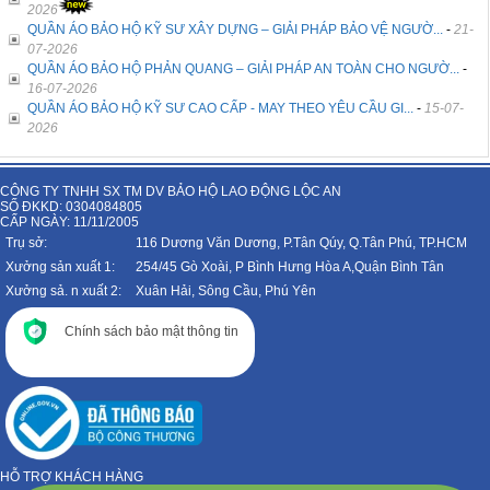
2026
QUẦN ÁO BẢO HỘ KỸ SƯ XÂY DỰNG – GIẢI PHÁP BẢO VỆ NGƯỜ...
-
21-
07-2026
QUẦN ÁO BẢO HỘ PHẢN QUANG – GIẢI PHÁP AN TOÀN CHO NGƯỜ...
-
16-07-2026
QUẦN ÁO BẢO HỘ KỸ SƯ CAO CẤP - MAY THEO YÊU CẦU GI...
-
15-07-
2026
CÔNG TY TNHH SX TM DV BẢO HỘ LAO ĐỘNG LỘC AN
SỐ ĐKKD: 0304084805
CẤP NGÀY: 11/11/2005
Trụ sở:
116 Dương Văn Dương, P.Tân Qúy, Q.Tân Phú, TP.HCM
Xưởng sản xuất 1:
254/45 Gò Xoài, P Bình Hưng Hòa A,Quận Bình Tân
Xưởng sả. n xuất 2:
Xuân Hải, Sông Cầu, Phú Yên
Chính sách bảo mật thông tin
HỖ TRỢ KHÁCH HÀNG