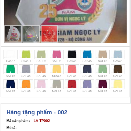
Cọc giao thông, rào chắn công trình
Bình chữa cháy, cứu hỏa
Chính sách bảo mật thông tin
H4567
S545D
SAFD5
SAFD5
SA545
SA545
SAF45
SA545
SAF45
SAF45
SAF45
SD545
SAF45
SAF45
SAF45
SAF45
SAF45
SAF45
SAF45
SAF45
SAF45
SAF45
SAF45
SAF45
Hàng tặng phẩm - 002
Mã sản phẩm:
LA-TP002
Mô tả: