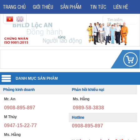
TRANG CHỦ
GIỚI THIỆU
SẢN PHẨM
TIN TỨC
LIÊN HỆ
Phòng kinh doanh
Phản hồi khiếu nại
Quần áo đồng phục
Mr. An
Ms. Hằng
Áo phản quang
Quần áo bảo hộ lao động
0908-895-897
0989-58-3838
Giày bảo hộ lao động
Đồng phục văn phòng
M Thủy
Hotline
0947-15-22-77
0908-895-897
Giày bảo hộ nhập khẩu
Đồng phục bảo vệ thông tư 08
Ms. Hằng