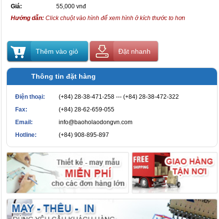
Giá:
55,000 vnđ
Hướng dẫn:
Click chuột vào hình để xem hình ở kích thước to hơn
Thêm vào giỏ
Đặt nhanh
Thông tin đặt hàng
Điện thoại:
(+84) 28-38-471-258 --- (+84) 28-38-472-322
Fax:
(+84) 28-62-659-055
Email:
info@baoholaodongvn.com
Hotline:
(+84) 908-895-897